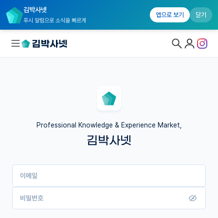
김박사넷
앱으로 보기
닫기
푸시 알림으로 소식을 빠르게
대학원생 모집
국내대학원 정보
연구실&오픈랩
Professional Knowledge & Experience Market,
김박사넷
커뮤니티
커리어
이메일
유학교육
이벤트
비밀번호
반도체 아카데미