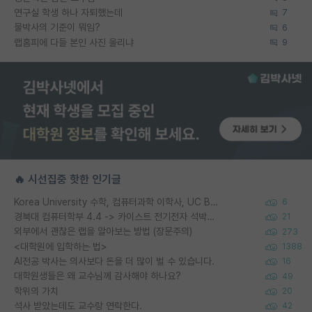
연구실 학생 하나 자퇴했는데
7
물박사의 기준이 뭐임?
6
랩홈피에 다들 본인 사진 올리냐
9
🔥 시선집중 핫한 인기글
Korea University 수학, 컴퓨터과학 이학사, UC Berkeley 산업공학 대학원 공학박사가 되는 것은 쉽지 않겠죠?
6
경북대 컴퓨터학부 4.4 -> 카이스트 전기전자 석박사통합과정 합격
21
외부에서 괜찮은 랩을 알아보는 방법 (장문주의)
273
<대학원에 입학하는 법>
1388
AI전공 박사는 의사보다 돈을 더 많이 벌 수 있습니다.
16
대학원생들은 왜 교수님께 감사해야 하나요?
49
학위의 가치
20
석사 받았는데도 교수랑 연락한다.
42