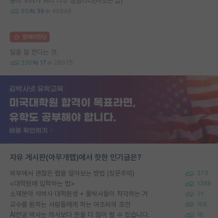
용의 꼬리가 되니 너무 힘듭니다(하소연 글)
85
39
40948
명예의전당
일을 잘 한다는 것.
236
17
28975
자유 게시판(아무개랩)에서 핫한 인기글은?
외부에서 괜찮은 랩을 알아보는 방법 (장문주의)
273
<대학원에 입학하는 법>
1388
소재분야 석박사 대학원생 + 물박사들이 착각하는 거
71
교수를 원하는 사람들에게 하는 아조씨의 조언
106
AI전공 박사는 의사보다 돈을 더 많이 벌 수 있습니다.
16