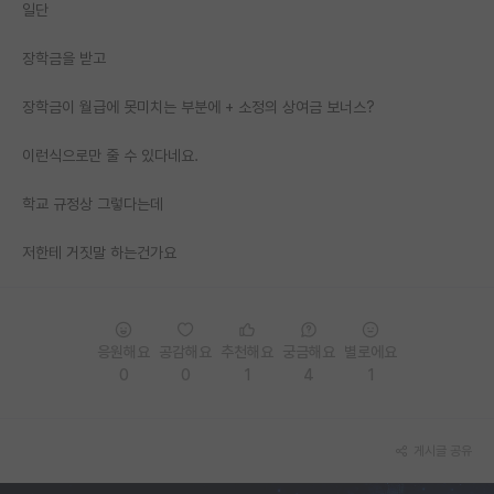
일단
PI 전용 게시판
장학금을 받고
인문사회 계열 게시판
장학금이 월급에 못미치는 부분에 + 소정의 상여금 보너스?
특수/전문대학원 게시판
이런식으로만 줄 수 있다네요.
반도체/AI 게시판
학교 규정상 그렇다는데
장학금/장학생 게시판
저한테 거짓말 하는건가요
학술 정보 게시판
홍보 게시판
커리어
응원해요
공감해요
추천해요
궁금해요
별로에요
0
0
1
4
1
유학교육
이벤트
게시글 공유
반도체 아카데미