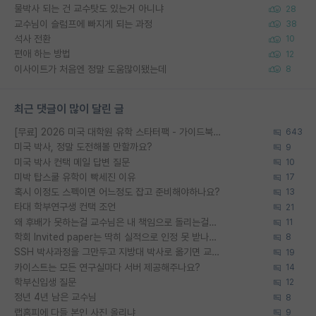
물박사 되는 건 교수탓도 있는거 아니냐
28
교수님이 슬럼프에 빠지게 되는 과정
38
석사 전환
10
편애 하는 방법
12
이사이트가 처음엔 정말 도움많이됐는데
8
최근 댓글이 많이 달린 글
[무료] 2026 미국 대학원 유학 스타터팩 - 가이드북 & 합격자 컨택메일 템플릿
643
미국 박사, 정말 도전해볼 만할까요?
9
미국 박사 컨택 메일 답변 질문
10
미박 탑스쿨 유학이 빡세진 이유
17
혹시 이정도 스펙이면 어느정도 잡고 준비해야하나요?
13
타대 학부연구생 컨택 조언
21
왜 후배가 못하는걸 교수님은 내 책임으로 돌리는걸까요?
11
학회 Invited paper는 딱히 실적으로 인정 못 받나요?
8
SSH 박사과정을 그만두고 지방대 박사로 옮기면 교수의 꿈은 끝일까요?
19
카이스트는 모든 연구실마다 서버 제공해주나요?
14
학부신입생 질문
12
정년 4년 남은 교수님
8
랩홈피에 다들 본인 사진 올리냐
9