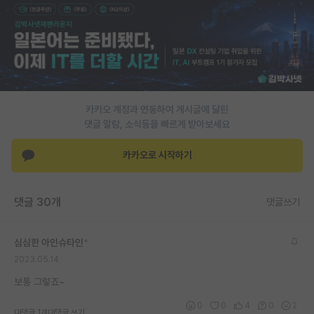
재팬라운지 🌸
카카오 계정과 연동하여 게시글에 달린
댓글 알람, 소식등을 빠르게 받아보세요
카카오로 시작하기
댓글 30개
댓글쓰기
심심한 아인슈타인
*
2023.05.14
보통 그렇죠~
0
0
4
0
2
대댓글 1개
대댓글 쓰기