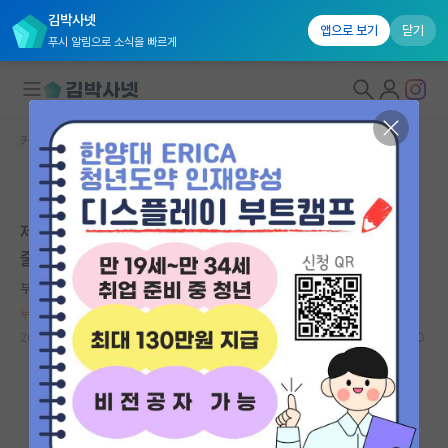
김박사넷
앱으로 보기
닫기
푸시 알림으로 소식을 빠르게
커뮤니티 홈
자유 게시판(아무개랩)
대학원생 모집
본문이 수정되지 않는 박제글입니다.
국내대학원 정보
제가 장학금을 받았는데 교수님이 월급이랑 장학금을 다
연구실&오픈랩
줄수가 없다고
커뮤니티
부지런한 윌리엄 셰익스피어
*
누적 신고가 50개 이상인 사용자입니다.
커뮤니티 홈
2023.05.14
30
14070
전체글보기
베스트 게시판
IF 명예의전당