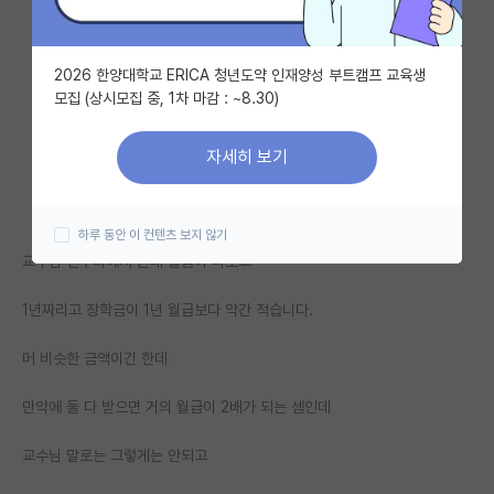
자유 게시판(아무개랩)
2026 한양대학교 ERICA 청년도약 인재양성 부트캠프 교육생
미국 유학 게시판
모집 (상시모집 중, 1차 마감 : ~8.30)
미국 대학원 합격 후기 게시판
자세히 보기
대학원생 모집 게시판
대학원 합격 후기 게시판
하루 동안 이 컨텐츠 보지 않기
교수님 연구비에서 원래 월급이 나오고
연구실(PI) 홍보 게시판
석박사 채용 정보 게시판
1년짜리고 장학금이 1년 월급보다 약간 적습니다.
임용 정보 게시판
머 비슷한 금액이긴 한데
학부 인턴 게시판
만약에 둘 다 받으면 거의 월급이 2배가 되는 셈인데
취업 게시판
교수님 말로는 그렇게는 안되고
임용 후기 게시판