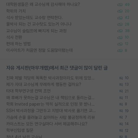
대학원생들은 왜 교수님께 감사해야 하나요?
49
학위의 가치
20
석사 받았는데도 교수랑 연락한다.
42
물박사 되는 건 교수탓도 있는거 아니냐
28
교수님이 슬럼프에 빠지게 되는 과정
38
석사 전환
10
편애 하는 방법
12
이사이트가 처음엔 정말 도움많이됐는데
8
자유 게시판(아무개랩)에서 최근 댓글이 많이 달린 글
진짜 제발 적당히 똑똑한 박사과정이라도 위에 있었으면..
10
제가 자대 교수님께 무례하게 행동한 걸까요?
13
타대 학부연구생 컨택 조언
21
왜 후배가 못하는걸 교수님은 내 책임으로 돌리는걸까요?
11
학회 Invited paper는 딱히 실적으로 인정 못 받나요?
8
SSH 박사과정을 그만두고 지방대 박사로 옮기면 교수의 꿈은 끝일까요?
19
가슴에 손을 올려놓고 싫어하는 사람 불공정하게 리뷰
7
카이스트는 모든 연구실마다 서버 제공해주나요?
14
학부신입생 질문
12
정년 4년 남은 교수님
8