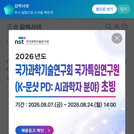
김박사넷
앱으로 보기
닫기
푸시 알림으로 소식을 빠르게
커뮤니티 홈
자유 게시판(아무개랩)
대학원생 모집
개인적으로 여학생들이 연구나 직장생활에 안맞는다고 생
국내대학원 정보
각하는 이유
연구실&오픈랩
재빠른 알렉산더 벨
커뮤니티
누적 신고가 20개 이상인 사용자입니다.
2026.05.03
148
16764
커뮤니티 홈
전체글보기
베스트 게시판
IF 명예의전당