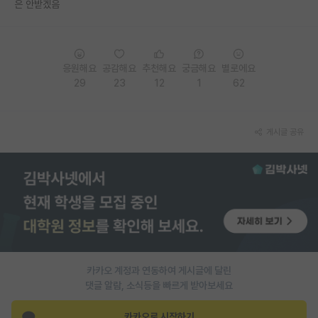
은 안받겠음
PI 전용 게시판
인문사회 계열 게시판
응원해요
공감해요
추천해요
궁금해요
별로에요
특수/전문대학원 게시판
29
23
12
1
62
반도체/AI 게시판
게시글 공유
장학금/장학생 게시판
학술 정보 게시판
홍보 게시판
커리어
유학교육
카카오 계정과 연동하여 게시글에 달린
이벤트
댓글 알람, 소식등을 빠르게 받아보세요
반도체 아카데미
카카오로 시작하기