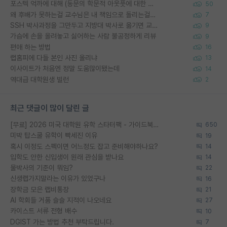
포스텍 억까에 대해 (동문의 학문적 아웃풋에 대한 반박)
50
왜 후배가 못하는걸 교수님은 내 책임으로 돌리는걸까요?
7
SSH 박사과정을 그만두고 지방대 박사로 옮기면 교수의 꿈은 끝일까요?
9
가슴에 손을 올려놓고 싫어하는 사람 불공정하게 리뷰
9
편애 하는 방법
16
랩홈피에 다들 본인 사진 올리냐
13
이사이트가 처음엔 정말 도움많이됐는데
14
역대급 대학원생 빌런
2
최근 댓글이 많이 달린 글
[무료] 2026 미국 대학원 유학 스타터팩 - 가이드북 & 합격자 컨택메일 템플릿
650
미박 탑스쿨 유학이 빡세진 이유
19
혹시 이정도 스펙이면 어느정도 잡고 준비해야하나요?
14
입학도 안한 신입생이 원래 관심을 받나요
14
물박사의 기준이 뭐임?
22
신생랩가지말라는 이유가 있었구나
16
장학금 모은 랩비통장
21
AI 학회들 거품 슬슬 지적이 나오네요
27
카이스트 서류 전형 배수
10
DGIST 가는 방법 추천 부탁드립니다.
7