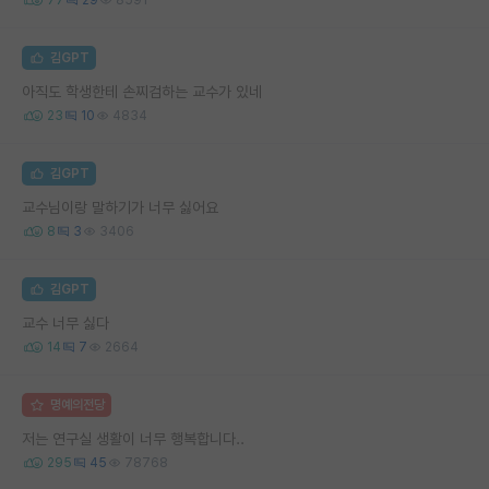
김GPT
아직도 학생한테 손찌검하는 교수가 있네
23
10
4834
김GPT
교수님이랑 말하기가 너무 싫어요
8
3
3406
김GPT
교수 너무 싫다
14
7
2664
명예의전당
저는 연구실 생활이 너무 행복합니다..
295
45
78768