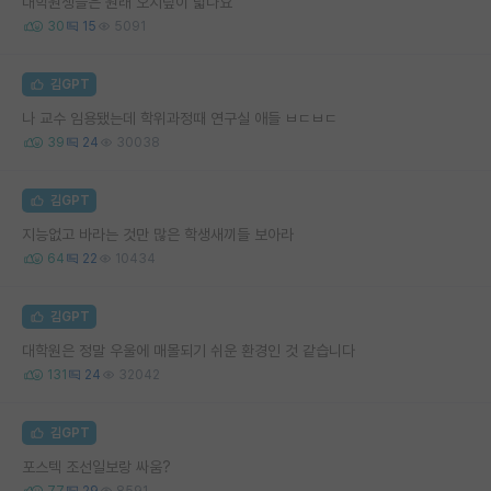
대학원생들은 원래 오지랖이 넓나요
30
15
5091
김GPT
나 교수 임용됐는데 학위과정때 연구실 애들 ㅂㄷㅂㄷ
39
24
30038
김GPT
지능없고 바라는 것만 많은 학생새끼들 보아라
64
22
10434
김GPT
대학원은 정말 우울에 매몰되기 쉬운 환경인 것 같습니다
131
24
32042
김GPT
포스텍 조선일보랑 싸움?
77
29
8591