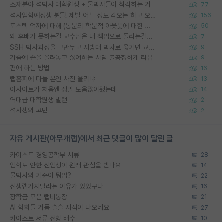
소재분야 석박사 대학원생 + 물박사들이 착각하는 거
77
석사입학예정생 분들! 제발 어느 정도 각오는 하고 오세요.
156
포스텍 억까에 대해 (동문의 학문적 아웃풋에 대한 반박)
50
왜 후배가 못하는걸 교수님은 내 책임으로 돌리는걸까요?
7
SSH 박사과정을 그만두고 지방대 박사로 옮기면 교수의 꿈은 끝일까요?
9
가슴에 손을 올려놓고 싫어하는 사람 불공정하게 리뷰
9
편애 하는 방법
16
랩홈피에 다들 본인 사진 올리냐
13
이사이트가 처음엔 정말 도움많이됐는데
14
역대급 대학원생 빌런
2
석사생의 고민
2
자유 게시판(아무개랩)에서 최근 댓글이 많이 달린 글
카이스트 경영공학부 서류
28
입학도 안한 신입생이 원래 관심을 받나요
14
물박사의 기준이 뭐임?
22
신생랩가지말라는 이유가 있었구나
16
장학금 모은 랩비통장
21
AI 학회들 거품 슬슬 지적이 나오네요
27
카이스트 서류 전형 배수
10