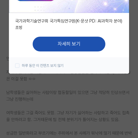
자유 게시판(아무개랩)
국가과학기술연구회 국가특임연구원(K-문샷 PD: AI과학자 분야)
미국 유학 게시판
초빙
미국 대학원 합격 후기 게시판
자세히 보기
대학원생 모집 게시판
연구든 직장생활이던 다른 사람들과 협업하고 토론하는 과정이 필수여서
대학원 합격 후기 게시판
하루 동안 이 컨텐츠 보지 않기
자기가 싫어하는 사람하고도 대화하고 협동할줄을 알아야 하는데, 여학생들
연구실(PI) 홍보 게시판
은 이걸 못함 ㅇㅇ
석박사 채용 정보 게시판
남학생들은 싫어하는 사람이랑 협동할일이 있으면 그냥 적당히 인상쓰면서
임용 정보 게시판
그냥 진행하는데
학부 인턴 게시판
여학생들은 그걸 죽어도 못함. 그냥 자기가 싫어하는 사람하고 죽어도 접촉
을 안하려고 함. 그거때문에 팀 전체 분위기가 틀어지는 상황도 있음.
취업 게시판
성급한 일반화라고 부르기에는 주위에서 본 사례가 워낙에 많기 때문에 반박
임용 후기 게시판