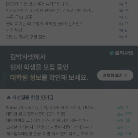
DGIST 가는 방법 추천 부탁드립니다.
7
박사진학하기에 2억은 괜찮은 (?) 정도의 경제력인가요
16
논문 IF vs JCR
5
근데 여기는 왜 그렇게 SPK를 물어보는거임?
12
면접 복장
5
편입생 학부연구생 질문
6
🔥 시선집중 핫한 인기글
Korea University 수학, 컴퓨터과학 이학사, UC Berkeley 산업공학 대학원 공학박사가 되는 것은 쉽지 않겠죠?
11
대학원 월급 정리해준다 (공대 기준)
275
대학원생들 교수에게 가스라이팅 당한 것은 이해가 갑니다. 안타깝네요.
119
소재분야 석박사 대학원생 + 물박사들이 착각하는 거
77
석사입학예정생 분들! 제발 어느 정도 각오는 하고 오세요.
156