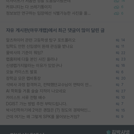
이사이트가 처음엔 정말 도움많이됐는데
14
커뮤니티는 다 쓰레기통이지
6
정보보안 연구하는 입장에선 식별가능한 사진을 올리는건 비추이긴함
6
자유 게시판(아무개랩)에서 최근 댓글이 많이 달린 글
알츠하이머 관련 고등학생 탐구 포트폴리오
14
입학도 안한 신입생이 원래 관심을 받나요
11
물박사의 기준이 뭐임?
22
랩홈피에 다들 본인 사진 올리냐
23
신생랩가지말라는 이유가 있었구나
16
오늘 카이스트 발표
6
장학금 모은 랩비통장
20
석박사 과정 합격하고, 컨택했던교수님이 연락이 안됩니다...
7
AI 학회들 거품 슬슬 지적이 나오네요
27
카이스트 서류 전형 배수
10
DGIST 가는 방법 추천 부탁드립니다.
7
박사진학하기에 2억은 괜찮은 (?) 정도의 경제력인가요
15
근데 여기는 왜 그렇게 SPK를 물어보는거임?
9