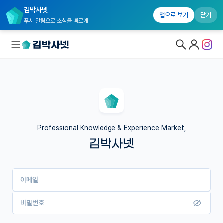
김박사넷
앱으로 보기
닫기
푸시 알림으로 소식을 빠르게
대학원생 모집
국내대학원 정보
연구실&오픈랩
Professional Knowledge & Experience Market,
김박사넷
커뮤니티
커리어
이메일
유학교육
이벤트
비밀번호
반도체 아카데미