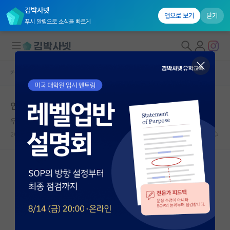
김박사넷
앱으로 보기
닫기
푸시 알림으로 소식을 빠르게
커뮤니티 홈
자유 게시판(아무개랩)
대학원생 모집
인공지능 타대 대학원 석사 진학 가능성 여부
국내대학원 정보
우아한 데이비드 흄
연구실&오픈랩
2024.10.18
8
1931
커뮤니티
커뮤니티 홈
전체글보기
베스트 게시판
IF 명예의전당