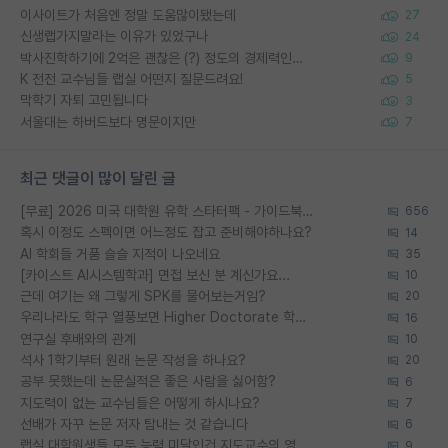
이사이트가 처음엔 정말 도움많이됐는데
27
신생랩가지말라는 이유가 있었구나
24
박사진학하기에 2억은 괜찮은 (?) 정도의 경제력인가요
9
K 전전 교수님들 랩실 어떤지 질문드려요!
5
막학기 자퇴 고민됩니다
3
서울대는 하버드보다 명문이지만
7
최근 댓글이 많이 달린 글
[무료] 2026 미국 대학원 유학 스타터팩 - 가이드북 & 합격자 컨택메일 템플릿
656
혹시 이정도 스펙이면 어느정도 잡고 준비해야하나요?
14
AI 학회들 거품 슬슬 지적이 나오네요
35
[카이스트 AI시스템학과] 면접 보신 분 계신가요...
10
근데 여기는 왜 그렇게 SPK를 물어보는거임?
20
우리나라도 학구 열풍보면 Higher Doctorate 학위가 필요하다고 봅니다.
16
연구실 후배와의 관계
10
석사 1학기부터 원래 논문 작성을 하나요?
20
공부 못했는데 논문실적은 좋은 사람을 싫어함?
6
지도력이 없는 교수님들은 어떻게 하시나요?
7
선배가 자꾸 논문 저자 탐내는 것 같습니다
6
랩실 대학원생들 모두 능력 미달인건 지도교수의 영향 아닌가?
9