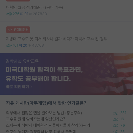
대학원 월급 정리해준다 (공대 기준)
276
91
287833
명예의전당
지방대 교수도 못 되서 회사나 갈까 하다가 미국서 교수 된 경우
101
20
43768
자유 게시판(아무개랩)에서 핫한 인기글은?
외부에서 괜찮은 랩을 알아보는 방법 (장문주의)
281
교수들 원래 말바꾸는게 일상인가요?
16
소재분야 석박사 대학원생 + 물박사들이 착각하는 거
79
연구실 동기가 경쟁의식 너무 강해서 불편함
25