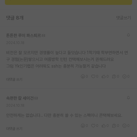
재팬라운지 🌸
댓글 8개
댓글쓰기
튼튼한 루이 파스퇴르
2024.10.18
비전은 잘 모르지만 경쟁률이 높다고 들엇습니다 1학기때 학부연하면서 연
구 경험(논문)쌓으시고 여름방학 인턴 컨택해보시는거 권해드려요
그럼 Yk인기랩은 어려워도 ssh는 충분히 가능할거 같습니다
0
0
0
0
0
대댓글 쓰기
속편한 칼 세이건
2024.10.18
안전하게는 없습니다.. 다만 충분히 쓸 수 있는 스펙이니 콘택해보세요.
0
0
0
0
0
대댓글 쓰기