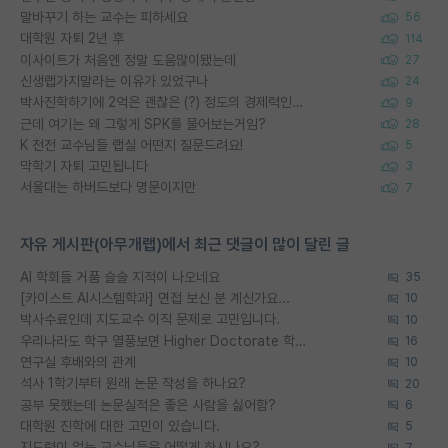
말바꾸기 하는 교수는 피하세요
56
대학원 자퇴 2년 후
114
이사이트가 처음엔 정말 도움많이됐는데
27
신생랩가지말라는 이유가 있었구나
24
박사진학하기에 2억은 괜찮은 (?) 정도의 경제력인가요
9
근데 여기는 왜 그렇게 SPK를 물어보는거임?
28
K 전전 교수님들 랩실 어떤지 질문드려요!
5
막학기 자퇴 고민됩니다
3
서울대는 하버드보다 명문이지만
7
자유 게시판(아무개랩)에서 최근 댓글이 많이 달린 글
AI 학회들 거품 슬슬 지적이 나오네요
35
[카이스트 AI시스템학과] 면접 보신 분 계신가요...
10
박사수료인데 지도교수 이직 문제로 고민입니다.
10
우리나라도 학구 열풍보면 Higher Doctorate 학위가 필요하다고 봅니다.
16
연구실 후배와의 관계
10
석사 1학기부터 원래 논문 작성을 하나요?
20
공부 못했는데 논문실적은 좋은 사람을 싫어함?
6
대학원 진학에 대한 고민이 있습니다.
5
지도력이 없는 교수님들은 어떻게 하시나요?
7