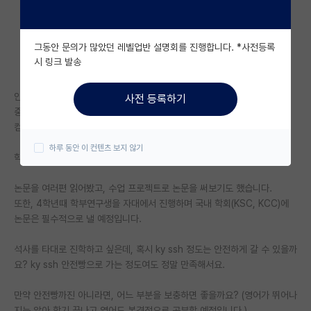
자유 게시판(아무개랩)
그동안 문의가 많았던 레벨업반 설명회를 진행합니다. *사전등록
미국 유학 게시판
시 링크 발송
미국 대학원 합격 후기 게시판
안녕하세요.
사전 등록하기
대학원생 모집 게시판
중경 라인 컴공학과 3-2 재학중인 학생입니다.
컴퓨터 비전 석사 진학 희망 중입니다.
대학원 합격 후기 게시판
하루 동안 이 컨텐츠 보지 않기
학점은 현재 4.1/4.5 입니다.
연구실(PI) 홍보 게시판
논문을 여러편 읽어봤고, 수업 프로젝트로 논문을 써보기도 했습니다.
석박사 채용 정보 게시판
또한, 4학년때 학부연구생을 자대에서 진행하며 국내 학회(KSC, KCC)에
논문은 필수적으로 낼 예정입니다.
임용 정보 게시판
학부 인턴 게시판
석사를 타대로 진학하고 싶은데, 혹시 ky ssh 정도는 안전하게 갈 수 있을까
요? ky ssh 안전빵으로 가는 정도여도 정말 만족해서요.
취업 게시판
만약 안전빵까진 아니라면, 어느 부분을 보충하면 좋을까요? (영어가 뛰어나
임용 후기 게시판
지는 않아 학기 끝나고 영어도 본격적으로 공부할 예정입니다.)