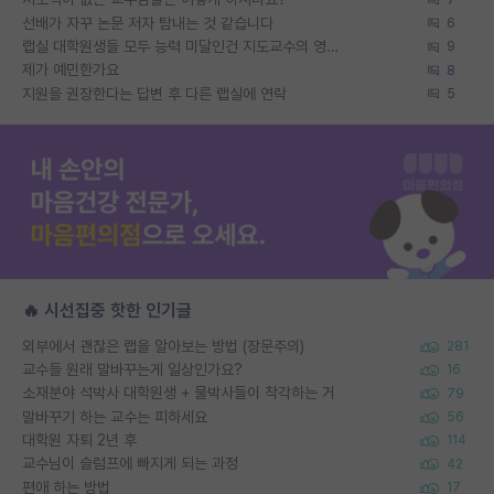
선배가 자꾸 논문 저자 탐내는 것 같습니다
6
랩실 대학원생들 모두 능력 미달인건 지도교수의 영향 아닌가?
9
제가 예민한가요
8
지원을 권장한다는 답변 후 다른 랩실에 연락
5
🔥 시선집중 핫한 인기글
외부에서 괜찮은 랩을 알아보는 방법 (장문주의)
281
교수들 원래 말바꾸는게 일상인가요?
16
소재분야 석박사 대학원생 + 물박사들이 착각하는 거
79
말바꾸기 하는 교수는 피하세요
56
대학원 자퇴 2년 후
114
교수님이 슬럼프에 빠지게 되는 과정
42
편애 하는 방법
17