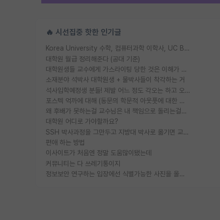
🔥 시선집중 핫한 인기글
Korea University 수학, 컴퓨터과학 이학사, UC Berkeley 산업공학 대학원 공학박사가 되는 것은 쉽지 않겠죠?
대학원 월급 정리해준다 (공대 기준)
대학원생들 교수에게 가스라이팅 당한 것은 이해가 갑니다. 안타깝네요.
소재분야 석박사 대학원생 + 물박사들이 착각하는 거
석사입학예정생 분들! 제발 어느 정도 각오는 하고 오세요.
포스텍 억까에 대해 (동문의 학문적 아웃풋에 대한 반박)
왜 후배가 못하는걸 교수님은 내 책임으로 돌리는걸까요?
대학원 어디로 가야할까요?
SSH 박사과정을 그만두고 지방대 박사로 옮기면 교수의 꿈은 끝일까요?
편애 하는 방법
이사이트가 처음엔 정말 도움많이됐는데
커뮤니티는 다 쓰레기통이지
정보보안 연구하는 입장에선 식별가능한 사진을 올리는건 비추이긴함