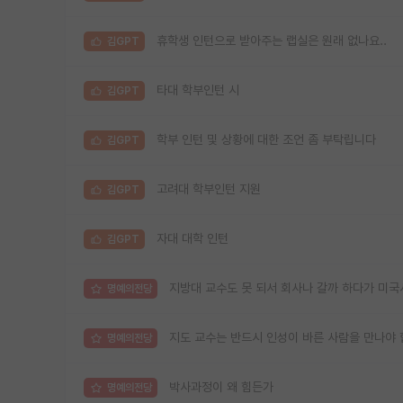
휴학생 인턴으로 받아주는 랩실은 원래 없나요..
김GPT
타대 학부인턴 시
김GPT
학부 인턴 및 상황에 대한 조언 좀 부탁립니다
김GPT
고려대 학부인턴 지원
김GPT
자대 대학 인턴
김GPT
지방대 교수도 못 되서 회사나 갈까 하다가 미국
명예의전당
지도 교수는 반드시 인성이 바른 사람을 만나야 
명예의전당
박사과정이 왜 힘든가
명예의전당