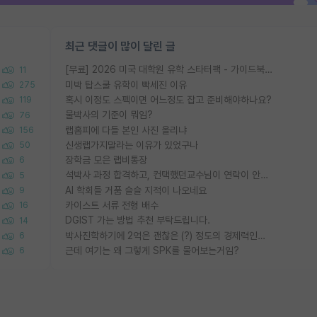
최근 댓글이 많이 달린 글
[무료] 2026 미국 대학원 유학 스타터팩 - 가이드북 & 합격자 컨택메일 템플릿
11
미박 탑스쿨 유학이 빡세진 이유
275
혹시 이정도 스펙이면 어느정도 잡고 준비해야하나요?
119
물박사의 기준이 뭐임?
76
랩홈피에 다들 본인 사진 올리냐
156
신생랩가지말라는 이유가 있었구나
50
장학금 모은 랩비통장
6
석박사 과정 합격하고, 컨택했던교수님이 연락이 안됩니다...
5
AI 학회들 거품 슬슬 지적이 나오네요
9
카이스트 서류 전형 배수
16
DGIST 가는 방법 추천 부탁드립니다.
14
박사진학하기에 2억은 괜찮은 (?) 정도의 경제력인가요
6
근데 여기는 왜 그렇게 SPK를 물어보는거임?
6