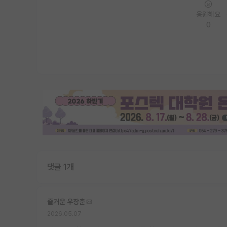
응원해요
0
댓글 1개
즐거운 우장춘
2026.05.07