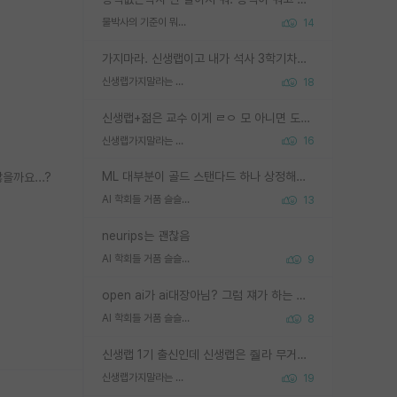
물박사의 기준이 뭐임?
14
가지마라. 신생랩이고 내가 석사 3학기차인데 최고참인데 나도 아무것도 모르는데 교수가 후배들 왜 논문 교육 안시키냐. 논문 왜 안 써오냐 닦달한다
신생랩가지말라는 이유가 있었구나
18
신생랩+젊은 교수 이게 ㄹㅇ 모 아니면 도인듯.
신생랩가지말라는 이유가 있었구나
16
ML 대부분이 골드 스탠다드 하나 상정해놓고 (벤치마크 데이터셋이 여러 개면 여러 개 상정) 그거 얼마나 잘 맞추나 싸움임 가끔 번뜩이는 설계 철학을 보여주는 논문들도 있지만 대부분 그거 성적 얼마나 더 올리느라에 혈안이 되어 있는 측면이 잇음
까요...?
AI 학회들 거품 슬슬 지적이 나오네요
13
neurips는 괜찮음
AI 학회들 거품 슬슬 지적이 나오네요
9
open ai가 ai대장아님? 그럼 쟤가 하는 말이 다 맞겠네
AI 학회들 거품 슬슬 지적이 나오네요
8
신생랩 1기 출신인데 신생랩은 줠라 무거운 바벨 같은거임. 들면 대박인데 못들면 깔려 죽음. 아무도 알려주지 않는 환경에서 자생해야하지만, 일단 살아남았다면 그 어떤 사람보다 악착같고 생존력 높은 사람으로 거듭날 수 있음
신생랩가지말라는 이유가 있었구나
19