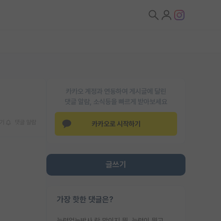
카카오 계정과 연동하여 게시글에 달린
댓글 알람, 소식등을 빠르게 받아보세요
기
댓글 알람
카카오로 시작하기
글쓰기
가장 핫한 댓글은?
능력없는박사 란 말이지 뭐. 능력이 뭐고 능력이 있다는게 뭔지는 사람마다 기준이 다르니까 얘기해봐야 서로 자기 기준만 얘기해서 논쟁이 끝이 안나고. 주위에서 능력있고 야심있는 신입생이 교수가 유의미한 피드백을 아예 안주면서 제대로된 과제에 참여해볼 기회도 제공하지 않고 잡일 뺑뺑이만 돌려서 맨날 단순작업만 하면서 밤새다가 눈빛이 점점 죽어가는걸 본 사람은 물박사는 교수탓이라고 하고, 교수는 이것저것 알려도 주고 기회도 주고 사수 동기 붙여주면서 어떻게든 끌고가려고 하는데 본인이 매일 뺀질거리면서 출근 하는둥마는둥 하다가 기껏 와서도 폰이나 쳐다보다가 실험 망치고 저녁약속있어서 먼저 가볼게요~ 하는걸 본 사람은 물박사는 본인탓이라고 함.