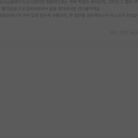
 교수님들마다 다르시겠지만 정량적으로는 학부 학점과 영어성적, 그리고 그 랩이 어
면 될것같습니다! 김박사넷에서 글들 찾아보시면 감이올거에요
읽씹당하다가 겨우 답장 받는게 보통이라, 한 랩만을 염두해두는건 리스크가 큰것같
0
0