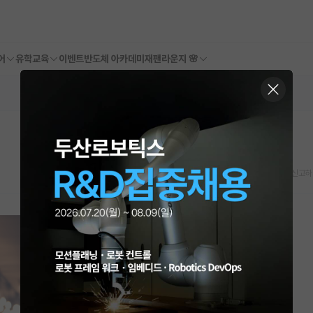
어
유학교육
이벤트
반도체 아카데미
재팬라운지 🌸
스크랩
신고하