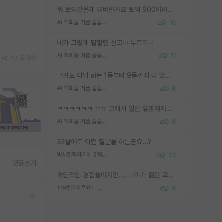
뭐 토익같은게 되버린거죠 토익 900이라고 영어잘하는건 아닙니다만 잘하는사람은 다 900을 넘는 그런
AI 학회들 거품 슬슬 지적이 나오네요
10
내가 그렇게 말할땐 신고나 누르더니
AI 학회들 거품 슬슬 지적이 나오네요
11
게시글 공유
그거도 아님 ai는 1등부터 9등까지 다 있음 그거도 없는 사람은 뭐냐 교수가 그냥 못하게 한거 1등급도 교수가 막으면 안됨
AI 학회들 거품 슬슬 지적이 나오네요
8
ㅋㅋㅋㅋㅋㅋ ㅠㅠ 그래서 일단 유명해지는게 중요한거같습니다
AI 학회들 거품 슬슬 지적이 나오네요
8
32살에도 이런 질문을 하는군요...?
박사진학하기에 2억은 괜찮은 (?) 정도의 경제력인가요
23
댓글쓰기
개인적인 경험들이지만.... 나이가 젊은 교수일수록 꼰대라는 가면을 쓴 채로 무례함을 행동하는 경우가 거의 90% 정도였음. 나이가 어린데 다른 또래들과 달리 명예, 권력, 재력까지 얻었으니 세상 다 가진 기분이겠지. 오히러 나이 든 교수들이 행동과 말을 더 조심하시더라.
신생랩가지말라는 이유가 있었구나
9