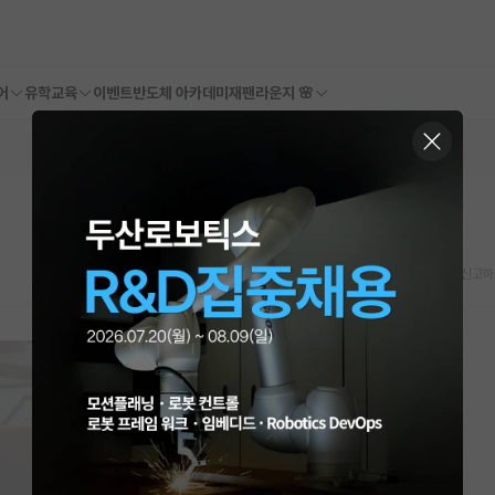
어
유학교육
이벤트
반도체 아카데미
재팬라운지 🌸
스크랩
신고하