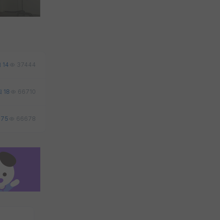
14
37444
18
66710
75
66678