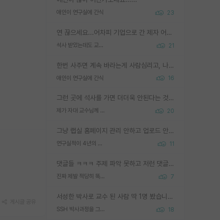
애인이 연구실에 간식
23
연 끊으세요...어차피 기업으로 간 제자 어떻게 못합니다. 기업에서는 교수들 사기꾼으로 보는 시선도 강하고, 앞에서나 교수님하고 떠받들어주지 많이 무시합니다. 영향력도 0에 수렴합니다. 그리고 생각해보십시오. 석사로 기업간 제자가 무슨 힘이 있다고 과제를 달라고 합니까? 말만 교수지 무능력자라고 생각합니다. 세금이 아깝습니다.
석사 받았는데도 교수랑 연락한다.
21
한번 사주면 계속 바라는게 사람심리고, 나중에 안사주면 말이 나옵니다. 그리고 작성자분 커플이 한번 그런 행동을 하면, 선례로 남아 이상하게도 문화로 자리잡을수도 있습니다. 애꿎은 다른 학생들은 생각도 안했는데, 간식을 사가야하는 피해를 볼 수 있습니다. 다 경험에서 우러나온 댓글입니다... 제발 이상한 선례를 만들지 마세요.
애인이 연구실에 간식
16
그런 곳에 석사를 가면 더더욱 안된다는 것을 깨달으시면 된겁니다!
제가 자대 교수님께 무례하게 행동한 걸까요?
20
그냥 랩실 홈페이지 관리 안하고 업로드 안한거 아님?
연구실적이 4년의 공백이 있는거 어떻게 생각하냐
11
댓글들 ㅋㅋㅋ 주제 파악 못하고 저런 댓글들을 쓰네. 조직에 인간이 얼마나 중요한데 걱정될 수도 있지 ㅋㅋ 본인들은 퍽이나 잘하나봐 ? 현실은 남들한테 욕 안 먹는 1인분만 하는 것도 힘들텐데 ?
진짜 제발 적당히 똑똑한 박사과정이라도 위에 있었으면..
7
서성한 박사로 교수 된 사람 딱 1명 봤습니다. 근데 지방대 박사로 교수된 거는 기적이 일어나야되요. 서성한 학부부터여도 빡센게 교수임용일텐데 지방대박사로 무슨 교수가 되나요...... 중소기업/중견기업 팀장급/연구소장급이나 될거 같네요.
게시글 공유
SSH 박사과정을 그만두고 지방대 박사로 옮기면 교수의 꿈은 끝일까요?
18