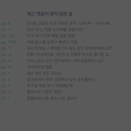
최근 댓글이 많이 달린 글
[무료] 2026 미국 대학원 유학 스타터팩 - 가이드북 & 합격자 컨택메일 템플릿
9
미국 박사, 정말 도전해볼 만할까요?
21
미국 박사 컨택 메일 답변 질문
274
미박 탑스쿨 유학이 빡세진 이유
1388
혹시 이정도 스펙이면 어느정도 잡고 준비해야하나요?
72
SSH 박사과정을 그만두고 지방대 박사로 옮기면 교수의 꿈은 끝일까요?
20
카이스트는 모든 연구실마다 서버 제공해주나요?
43
학부신입생 질문
40
정년 4년 남은 교수님
4
알츠하이머 관련 고등학생 탐구 포트폴리오
4
연구실 학생 하나 자퇴했는데
9
물박사의 기준이 뭐임?
5
랩홈피에 다들 본인 사진 올리냐
5