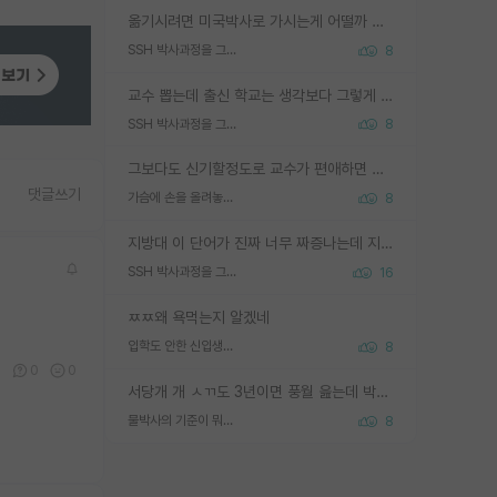
옮기시려면 미국박사로 가시는게 어떨까 싶네요. 교수가 꿈이면 미국박사 하고 미국교수 까지 같이 노리시는게 기회가 많지 않을까요?
SSH 박사과정을 그만두고 지방대 박사로 옮기면 교수의 꿈은 끝일까요?
8
교수 뽑는데 출신 학교는 생각보다 그렇게 안 봄. 앞으로는 더 안 보게 될거임. 박사는 어디서 진행해도 됨. 단, 제대로 쌓고 좋은 실적 만들 수 있다면. 그런데 지방대는 그럴 가능성이 지극히 낮음. 나만 열심히 잘 하면 된다? 인간은 주변 환경에 지배되는 나약한 존재임. 주변의 지방대 대학원생과 섞이고 지방 특유의 여유로움 또는 나쁘게 얘기해서 나태함에 젖어 살다보면 교수의 꿈 자체를 잊어버리게 될 가능성도 있음. 주변 환경이 70~80%임.
SSH 박사과정을 그만두고 지방대 박사로 옮기면 교수의 꿈은 끝일까요?
8
그보다도 신기할정도로 교수가 편애하면 그사람만 논문이 되더라구요 내용이 다른 사람보다 허접해도요
댓글쓰기
가슴에 손을 올려놓고 싫어하는 사람 불공정하게 리뷰
8
지방대 이 단어가 진짜 너무 짜증나는데 지방대면 다 그냥 쓰레기인가요? 무슨 말 같지도 않은 댓글들이 있는건지??? 지방에도 충분히 좋은 대학 많고 충분히 잘하는 교수님들 많습니다 포항공대 4개 IST 대표 지거국들 여기 모두 다 지방에 있고 여기 출신들 중에 교수하는 분들 적지 않습니다 지거국 출신이 무슨 교수를 하냐?라고 생각할 사람들 많은데 상위 대표 지거국에 아웃라이어들 많습니다 결국 개인의 연구역량과 실적이 중요합니다 이 역량을 펼치는데 있어서 지도교수와의 합도 중요합니다. 그리고 경력이 필요하면 해외포닥까지 다녀오세요
SSH 박사과정을 그만두고 지방대 박사로 옮기면 교수의 꿈은 끝일까요?
16
ㅉㅉ왜 욕먹는지 알겠네
입학도 안한 신입생이 원래 관심을 받나요
8
0
0
0
서당개 개 ㅅㄲ도 3년이면 풍월 읊는데 박사 5년 이상 대리고 있으면서 물된건 교수 탓 맞는ㄱ게 거기가 서당이 아니란 소리임
물박사의 기준이 뭐임?
8