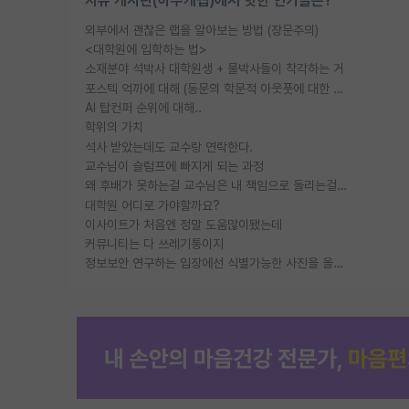
자유 게시판(아무개랩)에서 핫한 인기글은?
외부에서 괜찮은 랩을 알아보는 방법 (장문주의)
<대학원에 입학하는 법>
소재분야 석박사 대학원생 + 물박사들이 착각하는 거
포스텍 억까에 대해 (동문의 학문적 아웃풋에 대한 반박)
AI 탑컨퍼 순위에 대해..
학위의 가치
석사 받았는데도 교수랑 연락한다.
교수님이 슬럼프에 빠지게 되는 과정
왜 후배가 못하는걸 교수님은 내 책임으로 돌리는걸까요?
대학원 어디로 가야할까요?
이사이트가 처음엔 정말 도움많이됐는데
커뮤니티는 다 쓰레기통이지
정보보안 연구하는 입장에선 식별가능한 사진을 올리는건 비추이긴함