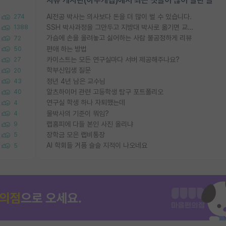
자유 게시판(아무개랩)에서 최근 댓글이 많이 달린 글
AI전공 박사는 의사보다 돈을 더 많이 벌 수 있습니다.
274
SSH 박사과정을 그만두고 지방대 박사로 옮기면 교수의 꿈은 끝일까요?
1388
가슴에 손을 올려놓고 싫어하는 사람 불공정하게 리뷰
72
편애 하는 방법
50
카이스트는 모든 연구실마다 서버 제공해주나요?
27
학부신입생 질문
20
정년 4년 남은 교수님
43
알츠하이머 관련 고등학생 탐구 포트폴리오
40
연구실 학생 하나 자퇴했는데
4
물박사의 기준이 뭐임?
4
랩홈피에 다들 본인 사진 올리냐
9
장학금 모은 랩비통장
5
AI 학회들 거품 슬슬 지적이 나오네요
5