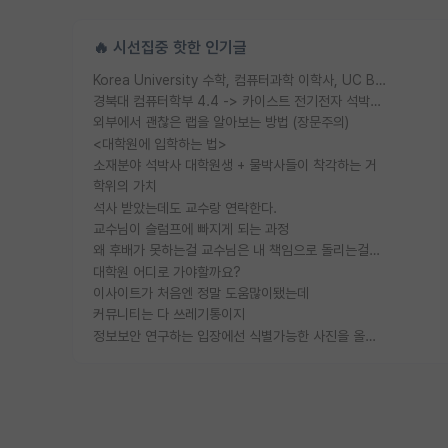
🔥 시선집중 핫한 인기글
Korea University 수학, 컴퓨터과학 이학사, UC Berkeley 산업공학 대학원 공학박사가 되는 것은 쉽지 않겠죠?
경북대 컴퓨터학부 4.4 -> 카이스트 전기전자 석박사통합과정 합격
외부에서 괜찮은 랩을 알아보는 방법 (장문주의)
<대학원에 입학하는 법>
소재분야 석박사 대학원생 + 물박사들이 착각하는 거
학위의 가치
석사 받았는데도 교수랑 연락한다.
교수님이 슬럼프에 빠지게 되는 과정
왜 후배가 못하는걸 교수님은 내 책임으로 돌리는걸까요?
대학원 어디로 가야할까요?
이사이트가 처음엔 정말 도움많이됐는데
커뮤니티는 다 쓰레기통이지
정보보안 연구하는 입장에선 식별가능한 사진을 올리는건 비추이긴함