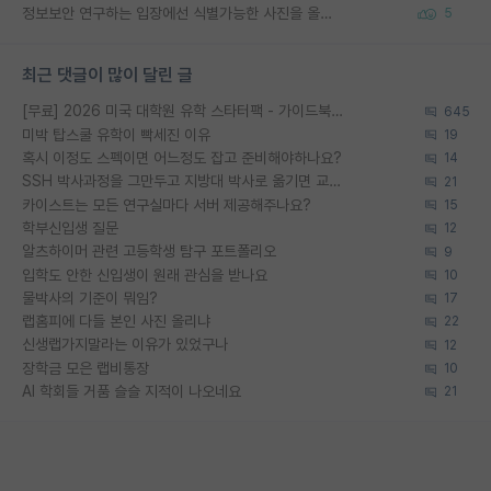
정보보안 연구하는 입장에선 식별가능한 사진을 올리는건 비추이긴함
5
최근 댓글이 많이 달린 글
[무료] 2026 미국 대학원 유학 스타터팩 - 가이드북 & 합격자 컨택메일 템플릿
645
미박 탑스쿨 유학이 빡세진 이유
19
혹시 이정도 스펙이면 어느정도 잡고 준비해야하나요?
14
SSH 박사과정을 그만두고 지방대 박사로 옮기면 교수의 꿈은 끝일까요?
21
카이스트는 모든 연구실마다 서버 제공해주나요?
15
학부신입생 질문
12
알츠하이머 관련 고등학생 탐구 포트폴리오
9
입학도 안한 신입생이 원래 관심을 받나요
10
물박사의 기준이 뭐임?
17
랩홈피에 다들 본인 사진 올리냐
22
신생랩가지말라는 이유가 있었구나
12
장학금 모은 랩비통장
10
AI 학회들 거품 슬슬 지적이 나오네요
21