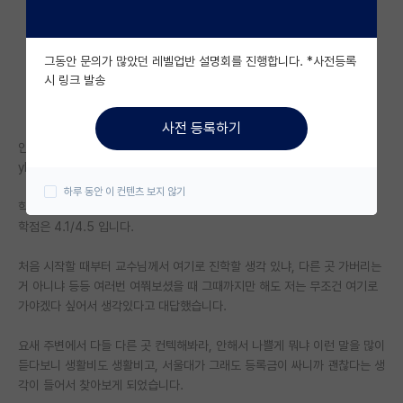
자유 게시판(아무개랩)
그동안 문의가 많았던 레벨업반 설명회를 진행합니다. *사전등록
미국 유학 게시판
시 링크 발송
미국 대학원 합격 후기 게시판
사전 등록하기
대학원생 모집 게시판
안녕하세요.
yk 4-1 재학중인 학생입니다.
대학원 합격 후기 게시판
하루 동안 이 컨텐츠 보지 않기
학부연구생은 3-2부터 지금까지 하고있습니다.
연구실(PI) 홍보 게시판
학점은 4.1/4.5 입니다.
석박사 채용 정보 게시판
처음 시작할 때부터 교수님께서 여기로 진학할 생각 있냐, 다른 곳 가버리는
거 아니냐 등등 여러번 여쭤보셨을 때 그때까지만 해도 저는 무조건 여기로
임용 정보 게시판
가야겠다 싶어서 생각있다고 대답했습니다.
학부 인턴 게시판
요새 주변에서 다들 다른 곳 컨텍해봐라, 안해서 나쁠게 뭐냐 이런 말을 많이
취업 게시판
듣다보니 생활비도 생활비고, 서울대가 그래도 등록금이 싸니까 괜찮다는 생
각이 들어서 찾아보게 되었습니다.
임용 후기 게시판