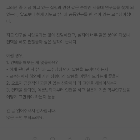
그러던 중 지금 하고 있는 실험과 완전 같은 분야인 서울대 연구실을 찾게 되
PI 전용 게시판
었는데, 알고보니 현재 지도교수님과 공동연구를 한 적이 있는 교수님이십니
다.
인문사회 계열 게시판
특수/전문대학원 게시판
지금 연구실 사람들과는 많이 친밀해졌고, 심지어 너무 같은 분야이다보니
컨텍을 해도 괜찮을까 싶은 생각이 듭니다.
반도체/AI 게시판
이럴 경우,
장학금/장학생 게시판
1. 컨텍을 해보는 게 맞을까요?
- 하게 된다면 사수님과 교수님께 먼저 말씀을 드려야 하는지
학술 정보 게시판
- 교수님께서 해외에 가신 상황이라 말씀을 어떻게 드리는게 좋을지
2. 오로지 금전적인 고민만 있는 상황이라 더 고민을 해봐야하는지
홍보 게시판
3. 컨텍을 한다면, 여름방학때부터 인턴을 하고 싶은데 기존 학부연구생을
어떻게 그만둬야 하는지 등등
커리어
유학교육
긴 글 읽어주셔서 감사합니다.
많은 조언 부탁드려요.
이벤트
반도체 아카데미