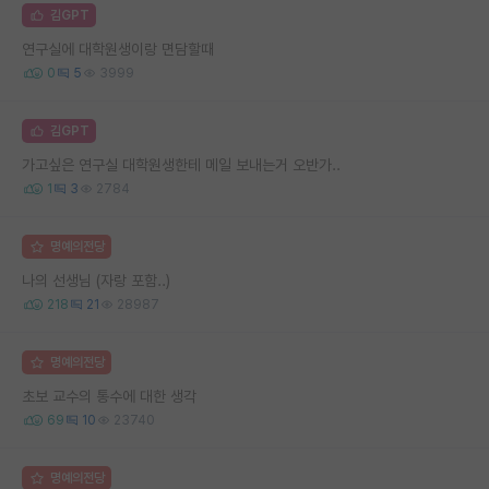
김GPT
연구실에 대학원생이랑 면담할때
0
5
3999
김GPT
가고싶은 연구실 대학원생한테 메일 보내는거 오반가..
1
3
2784
명예의전당
나의 선생님 (자랑 포함..)
218
21
28987
명예의전당
초보 교수의 통수에 대한 생각
69
10
23740
명예의전당