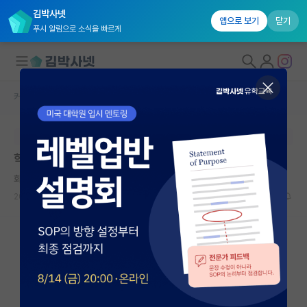
김박사넷
앱으로 보기
닫기
푸시 알림으로 소식을 빠르게
커뮤니티 홈
학부 인턴 게시판
대학원생 모집
본문이 수정되지 않는 박제글입니다.
국내대학원 정보
학연생 그만둘 때
연구실&오픈랩
화난 찰스 다윈
커뮤니티
2026.05.01
2
1105
커뮤니티 홈
전체글보기
베스트 게시판
IF 명예의전당