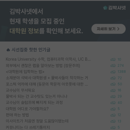
🔥 시선집중 핫한 인기글
Korea University 수학, 컴퓨터과학 이학사, UC Berkeley 산업공학 대학원 공학박사가 되는 것은 쉽지 않겠죠?
10
외부에서 괜찮은 랩을 알아보는 방법 (장문주의)
274
<대학원에 입학하는 법>
1388
소재분야 석박사 대학원생 + 물박사들이 착각하는 거
72
포스텍 억까에 대해 (동문의 학문적 아웃풋에 대한 반박)
50
교수님이 무서워요
16
물박사 되는 건 교수탓도 있는거 아니냐
29
교수님이 슬럼프에 빠지게 되는 과정
40
대학원 어디로 가야할까요?
5
편애 하는 방법
12
이사이트가 처음엔 정말 도움많이됐는데
13
커뮤니티는 다 쓰레기통이지
5