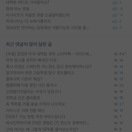
대학원 어디로 가야할까요?
5
편애 하는 방법
16
이사이트가 처음엔 정말 도움많이됐는데
14
커뮤니티는 다 쓰레기통이지
6
정보보안 연구하는 입장에선 식별가능한 사진을 올리는건 비추이긴함
6
최근 댓글이 많이 달린 글
[무료] 2026 미국 대학원 유학 스타터팩 - 가이드북 & 합격자 컨택메일 템플릿
647
미박 탑스쿨 유학이 빡세진 이유
19
혹시 이정도 스펙이면 어느정도 잡고 준비해야하나요?
14
알츠하이머 관련 고등학생 탐구 포트폴리오
14
물박사의 기준이 뭐임?
22
랩홈피에 다들 본인 사진 올리냐
23
신생랩가지말라는 이유가 있었구나
16
장학금 모은 랩비통장
19
AI 학회들 거품 슬슬 지적이 나오네요
27
카이스트 서류 전형 배수
10
DGIST 가는 방법 추천 부탁드립니다.
7
박사진학하기에 2억은 괜찮은 (?) 정도의 경제력인가요
15
근데 여기는 왜 그렇게 SPK를 물어보는거임?
8