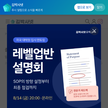
김박사넷
앱으로 보기
닫기
푸시 알림으로 소식을 빠르게
커뮤니티 홈
자유 게시판(아무개랩)
대학원생 모집
졸업생인데 연구실 인턴 지원해보려합니다..
국내대학원 정보
얌전한 마이클 패러데이
연구실&오픈랩
2024.07.13
7
4609
커뮤니티
커뮤니티 홈
전체글보기
베스트 게시판
IF 명예의전당