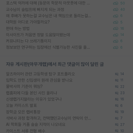
포스텍 억까에 대해 (동문의 학문적 아웃풋에 대한 반박)
50
교수님이 슬럼프에 빠지게 되는 과정
40
왜 후배가 못하는걸 교수님은 내 책임으로 돌리는걸까요?
6
대학원 어디로 가야할까요?
5
편애 하는 방법
16
이사이트가 처음엔 정말 도움많이됐는데
14
커뮤니티는 다 쓰레기통이지
6
정보보안 연구하는 입장에선 식별가능한 사진을 올리는건 비추이긴함
6
자유 게시판(아무개랩)에서 최근 댓글이 많이 달린 글
알츠하이머 관련 고등학생 탐구 포트폴리오
14
입학도 안한 신입생이 원래 관심을 받나요
11
물박사의 기준이 뭐임?
22
랩홈피에 다들 본인 사진 올리냐
23
신생랩가지말라는 이유가 있었구나
16
오늘 카이스트 발표
6
장학금 모은 랩비통장
19
석박사 과정 합격하고, 컨택했던교수님이 연락이 안됩니다...
7
AI 학회들 거품 슬슬 지적이 나오네요
27
카이스트 서류 전형 배수
10