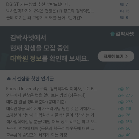
DGIST 가는 방법 추천 부탁드립니다.
7
박사진학하기에 2억은 괜찮은 (?) 정도의 경제력인가요
15
근데 여기는 왜 그렇게 SPK를 물어보는거임?
8
🔥 시선집중 핫한 인기글
Korea University 수학, 컴퓨터과학 이학사, UC Berkeley 산업공학 대학원 공학박사가 되는 것은 쉽지 않겠죠?
10
외부에서 괜찮은 랩을 알아보는 방법 (장문주의)
275
대학원 월급 정리해준다 (공대 기준)
275
대학원생들 교수에게 가스라이팅 당한 것은 이해가 갑니다. 안타깝네요.
119
소재분야 석박사 대학원생 + 물박사들이 착각하는 거
76
석사입학예정생 분들! 제발 어느 정도 각오는 하고 오세요.
156
포스텍 억까에 대해 (동문의 학문적 아웃풋에 대한 반박)
50
교수님이 슬럼프에 빠지게 되는 과정
40