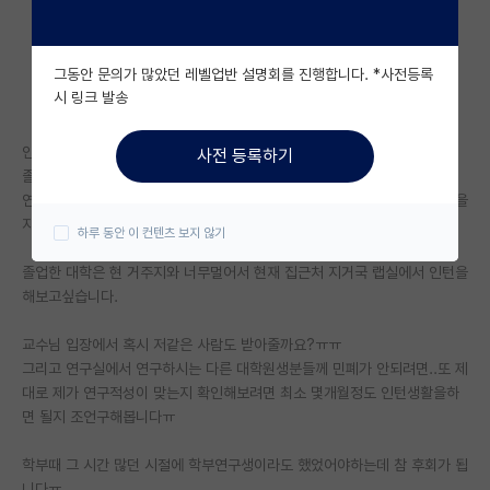
자유 게시판(아무개랩)
그동안 문의가 많았던 레벨업반 설명회를 진행합니다. *사전등록
미국 유학 게시판
시 링크 발송
미국 대학원 합격 후기 게시판
인서울 생명쪽 졸업생입니다
사전 등록하기
대학원생 모집 게시판
졸업후 회사다니다 사정상 퇴사예정입니다
연구에 미련이 남아 랩실에서 인턴을 해보며 제가 연구에 뜻을품는것이 맞을
대학원 합격 후기 게시판
지 경험해보려합니다
하루 동안 이 컨텐츠 보지 않기
연구실(PI) 홍보 게시판
졸업한 대학은 현 거주지와 너무멀어서 현재 집근처 지거국 랩실에서 인턴을
해보고싶습니다.
석박사 채용 정보 게시판
교수님 입장에서 혹시 저같은 사람도 받아줄까요?ㅠㅠ
임용 정보 게시판
그리고 연구실에서 연구하시는 다른 대학원생분들께 민폐가 안되려면..또 제
학부 인턴 게시판
대로 제가 연구적성이 맞는지 확인해보려면 최소 몇개월정도 인턴생활을하
면 될지 조언구해봅니다ㅠ
취업 게시판
학부때 그 시간 많던 시절에 학부연구생이라도 했었어야하는데 참 후회가 됩
임용 후기 게시판
니다ㅠ