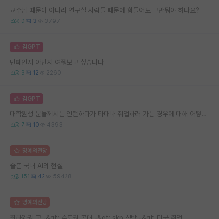
교수님 때문이 아니라 연구실 사람들 때문에 힘들어도 그만둬야 하나요?
0
3
3797
김GPT
민폐인지 아닌지 여쭤보고 싶습니다
3
12
2260
김GPT
대학원생 분들께서는 인턴하다가 타대나 취업하러 가는 경우에 대해 어떻게 생각하시는지 여쭙고 싶습니다.
7
10
4393
명예의전당
슬픈 국내 AI의 현실
151
42
59428
명예의전당
최하위권 고 -&gt; 수도권 공대 -&gt; skp 석박 -&gt; 미국 취업