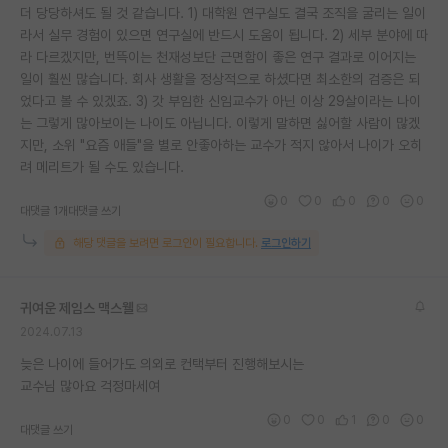
더 당당하셔도 될 것 같습니다. 1) 대학원 연구실도 결국 조직을 굴리는 일이
라서 실무 경험이 있으면 연구실에 반드시 도움이 됩니다. 2) 세부 분야에 따
라 다르겠지만, 번뜩이는 천재성보단 근면함이 좋은 연구 결과로 이어지는
일이 훨씬 많습니다. 회사 생활을 정상적으로 하셨다면 최소한의 검증은 되
었다고 볼 수 있겠죠. 3) 갓 부임한 신임교수가 아닌 이상 29살이라는 나이
는 그렇게 많아보이는 나이도 아닙니다. 이렇게 말하면 싫어할 사람이 많겠
지만, 소위 "요즘 애들"을 별로 안좋아하는 교수가 적지 않아서 나이가 오히
려 메리트가 될 수도 있습니다.
0
0
0
0
0
대댓글 1개
대댓글 쓰기
해당 댓글을 보려면 로그인이 필요합니다.
로그인하기
귀여운 제임스 맥스웰
2024.07.13
늦은 나이에 들어가도 의외로 컨택부터 진행해보시는
교수님 많아요 걱정마세여
0
0
1
0
0
대댓글 쓰기