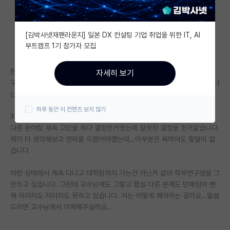
자유 게시판(아무개랩)
[김박사넷재팬라운지] 일본 DX 컨설팅 기업 취업을 위한 IT, AI
미국 유학 게시판
부트캠프 1기 참가자 모집
미국 대학원 합격 후기 게시판
현재 23-1학기 전기 지원을 타대 교수님과 이야기하고 월급 받으며 학부연
자세히 보기
대학원생 모집 게시판
구생으로 다니고 있습니다. 랩실분위기도 좋고 교수님도 좋으신데 몇개월 다
닌건 아니지만 다른 분야로 대학원을 가고싶어졌습니다.
대학원 합격 후기 게시판
하루 동안 이 컨텐츠 보지 않기
처음 교수님께 연락드릴때 관심있는 분야가 2개여서 지금 연구하는 분야랑
연구실(PI) 홍보 게시판
다른 분야랑 계속 고민을 하다 결정한거였는데 잘못된 결정을 한거같습니다.
제가 더 생각해보고 연락을 드렸어야했는데…이부분은 욕먹어도 할말이 없
석박사 채용 정보 게시판
습니다
임용 정보 게시판
이런 상태에서 계속 다니고 대학원까지 가는건 아닌거 같아 학부연구생을 그
학부 인턴 게시판
만두고 싶습니다. 그런데 교수님께도 그렇고 랩실 다른 분께도 민폐임이 뻔
해 이러지도 저러지도 못하고 있습니다. 저는 어떻게 해야하는 걸까요…말씀
취업 게시판
드리면 교수님께서 이해해주실까요..
임용 후기 게시판