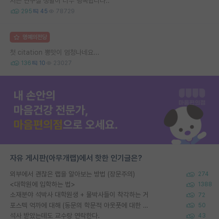
저는 연구실 생활이 너무 행복합니다..
295
45
78729
명예의전당
첫 citation 뽕맛이 엄청나네요...
136
10
23027
자유 게시판(아무개랩)에서 핫한 인기글은?
외부에서 괜찮은 랩을 알아보는 방법 (장문주의)
274
<대학원에 입학하는 법>
1388
소재분야 석박사 대학원생 + 물박사들이 착각하는 거
72
포스텍 억까에 대해 (동문의 학문적 아웃풋에 대한 반박)
50
석사 받았는데도 교수랑 연락한다.
43