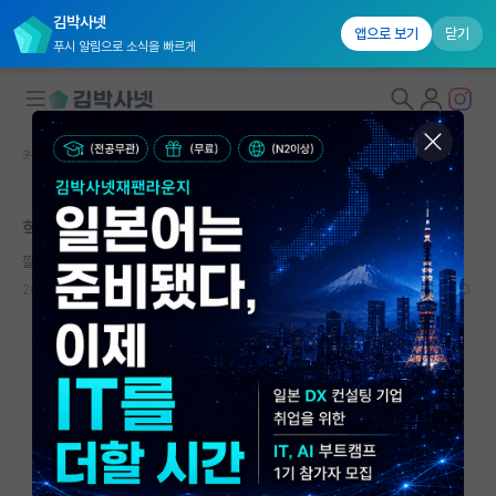
김박사넷
앱으로 보기
닫기
푸시 알림으로 소식을 빠르게
커뮤니티 홈
자유 게시판(아무개랩)
대학원생 모집
학부연구생 그만두고싶습니다
국내대학원 정보
깔끔한 우장춘
연구실&오픈랩
2022.06.24
3
4304
커뮤니티
커뮤니티 홈
전체글보기
베스트 게시판
IF 명예의전당