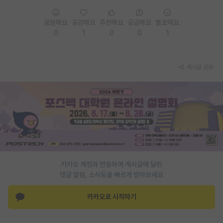
PI 전용 게시판
응원해요
공감해요
추천해요
궁금해요
별로에요
0
1
0
0
1
인문사회 계열 게시판
특수/전문대학원 게시판
게시글 공유
반도체/AI 게시판
장학금/장학생 게시판
학술 정보 게시판
홍보 게시판
커리어
카카오 계정과 연동하여 게시글에 달린
유학교육
댓글 알람, 소식등을 빠르게 받아보세요
이벤트
카카오로 시작하기
반도체 아카데미