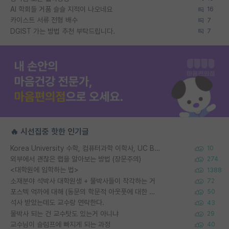
AI 학회들 거품 슬슬 지적이 나오네요
16
카이스트 서류 전형 배수
7
DGIST 가는 방법 추천 부탁드립니다.
7
🔥 시선집중 핫한 인기글
Korea University 수학, 컴퓨터과학 이학사, UC Berkeley 산업공학 대학원 공학박사가 되는 것은 쉽지 않겠죠?
10
외부에서 괜찮은 랩을 알아보는 방법 (장문주의)
274
<대학원에 입학하는 법>
1388
소재분야 석박사 대학원생 + 물박사들이 착각하는 거
72
포스텍 억까에 대해 (동문의 학문적 아웃풋에 대한 반박)
50
석사 받았는데도 교수랑 연락한다.
43
물박사 되는 건 교수탓도 있는거 아니냐
29
교수님이 슬럼프에 빠지게 되는 과정
40