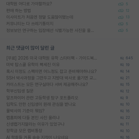
대학원 어디로 가야할까요?
5
편애 하는 방법
12
이사이트가 처음엔 정말 도움많이됐는데
13
커뮤니티는 다 쓰레기통이지
5
정보보안 연구하는 입장에선 식별가능한 사진을 올리는건 비추이긴함
5
최근 댓글이 많이 달린 글
[무료] 2026 미국 대학원 유학 스타터팩 - 가이드북 & 합격자 컨택메일 템플릿
645
미박 탑스쿨 유학이 빡세진 이유
19
혹시 이정도 스펙이면 어느정도 잡고 준비해야하나요?
14
SSH 박사과정을 그만두고 지방대 박사로 옮기면 교수의 꿈은 끝일까요?
21
카이스트는 모든 연구실마다 서버 제공해주나요?
15
학부신입생 질문
12
알츠하이머 관련 고등학생 탐구 포트폴리오
9
입학도 안한 신입생이 원래 관심을 받나요
10
물박사의 기준이 뭐임?
16
랩홈피에 다들 본인 사진 올리냐
22
신생랩가지말라는 이유가 있었구나
11
장학금 모은 랩비통장
10
AI 학회들 거품 슬슬 지적이 나오네요
16