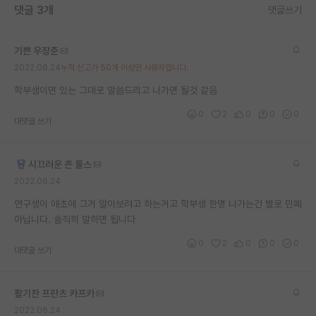
댓글 3개
댓글쓰기
재팬라운지 🌸
기쁜 우장춘
2022.06.24
누적 신고가 50개 이상인 사용자입니다.
학부생이면 있는 그대로 말씀드리고 나가면 될것 같음
0
2
0
0
0
대댓글 쓰기
시끄러운 존 롤스
2022.06.24
연구생이 애초에 그거 알아보려고 하는거고 학부생 한명 나가는건 별로 민폐
아닙니다. 솔직히 말하면 됩니다
0
2
0
0
0
대댓글 쓰기
활기찬 프란츠 카프카
2022.06.24