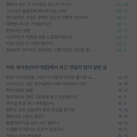
물박사 되는 건 교수탓도 있는거 아니냐
29
교수님이 슬럼프에 빠지게 되는 과정
40
연구실적이 4년의 공백이 있는거 어떻게 생각하냐
3
대학원 어디로 가야할까요?
5
편애 하는 방법
12
이사이트가 처음엔 정말 도움많이됐는데
13
커뮤니티는 다 쓰레기통이지
5
정보보안 연구하는 입장에선 식별가능한 사진을 올리는건 비추이긴함
5
자유 게시판(아무개랩)에서 최근 댓글이 많이 달린 글
SSH 박사과정을 그만두고 지방대 박사로 옮기면 교수의 꿈은 끝일까요?
21
카이스트는 모든 연구실마다 서버 제공해주나요?
15
학부신입생 질문
12
알츠하이머 관련 고등학생 탐구 포트폴리오
9
연구실 학생 하나 자퇴했는데
8
입학도 안한 신입생이 원래 관심을 받나요
10
물박사의 기준이 뭐임?
16
랩홈피에 다들 본인 사진 올리냐
22
신생랩가지말라는 이유가 있었구나
11
장학금 모은 랩비통장
10