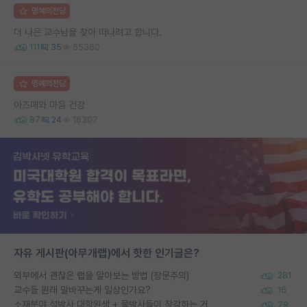
명예의전당
더 나은 교수님을 찾아 떠나려고 합니다.
111
35
55360
명예의전당
아즈매와 마음 건강
87
24
16307
자유 게시판(아무개랩)에서 핫한 인기글은?
외부에서 괜찮은 랩을 알아보는 방법 (장문주의)
281
교수들 원래 말바꾸는게 일상인가요?
16
소재분야 석박사 대학원생 + 물박사들이 착각하는 거
79