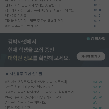
8
선배가 자꾸 논문 저자 탐내는 것 같습니다
6
랩실 대학원생들 모두 능력 미달인건 지도교수의 영향 아닌가?
11
제가 예민한가요
9
지원을 권장한다는 답변 후 다른 랩실에 연락
6
이런 교수님은 어떤가요?
9
🔥 시선집중 핫한 인기글
외부에서 괜찮은 랩을 알아보는 방법 (장문주의)
281
교수들 원래 말바꾸는게 일상인가요?
16
소재분야 석박사 대학원생 + 물박사들이 착각하는 거
79
연구실 동기가 경쟁의식 너무 강해서 불편함
26
말바꾸기 하는 교수는 피하세요
56
대학원 자퇴 2년 후
114