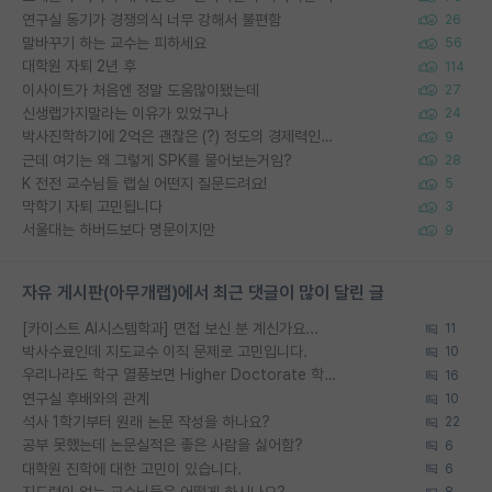
연구실 동기가 경쟁의식 너무 강해서 불편함
26
말바꾸기 하는 교수는 피하세요
56
대학원 자퇴 2년 후
114
이사이트가 처음엔 정말 도움많이됐는데
27
신생랩가지말라는 이유가 있었구나
24
박사진학하기에 2억은 괜찮은 (?) 정도의 경제력인가요
9
근데 여기는 왜 그렇게 SPK를 물어보는거임?
28
K 전전 교수님들 랩실 어떤지 질문드려요!
5
막학기 자퇴 고민됩니다
3
서울대는 하버드보다 명문이지만
9
자유 게시판(아무개랩)에서 최근 댓글이 많이 달린 글
[카이스트 AI시스템학과] 면접 보신 분 계신가요...
11
박사수료인데 지도교수 이직 문제로 고민입니다.
10
우리나라도 학구 열풍보면 Higher Doctorate 학위가 필요하다고 봅니다.
16
연구실 후배와의 관계
10
석사 1학기부터 원래 논문 작성을 하나요?
22
공부 못했는데 논문실적은 좋은 사람을 싫어함?
6
대학원 진학에 대한 고민이 있습니다.
6
지도력이 없는 교수님들은 어떻게 하시나요?