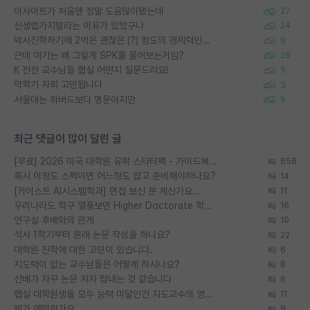
이사이트가 처음엔 정말 도움많이됐는데
27
신생랩가지말라는 이유가 있었구나
24
박사진학하기에 2억은 괜찮은 (?) 정도의 경제력인가요
9
근데 여기는 왜 그렇게 SPK를 물어보는거임?
28
K 전전 교수님들 랩실 어떤지 질문드려요!
5
막학기 자퇴 고민됩니다
3
서울대는 하버드보다 명문이지만
9
최근 댓글이 많이 달린 글
[무료] 2026 미국 대학원 유학 스타터팩 - 가이드북 & 합격자 컨택메일 템플릿
656
혹시 이정도 스펙이면 어느정도 잡고 준비해야하나요?
14
[카이스트 AI시스템학과] 면접 보신 분 계신가요...
11
우리나라도 학구 열풍보면 Higher Doctorate 학위가 필요하다고 봅니다.
16
연구실 후배와의 관계
10
석사 1학기부터 원래 논문 작성을 하나요?
22
대학원 진학에 대한 고민이 있습니다.
6
지도력이 없는 교수님들은 어떻게 하시나요?
8
선배가 자꾸 논문 저자 탐내는 것 같습니다
6
랩실 대학원생들 모두 능력 미달인건 지도교수의 영향 아닌가?
11
제가 예민한가요
9