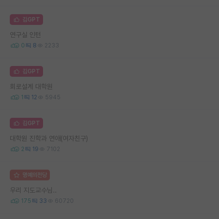
김GPT
연구실 인턴
0
8
2233
김GPT
회로설계 대학원
1
12
5945
김GPT
대학원 진학과 연애(여자친구)
2
19
7102
명예의전당
우리 지도교수님..
175
33
60720