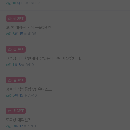
10
16
16387
김GPT
30여 대학원 진학 늦을까요?
6
15
4135
김GPT
교수님께 대학원제의 받았는데 고민이 많습니다..
1
8
6410
김GPT
정출연 석박통합 vs 유니스트
5
15
7740
김GPT
도피성 대학원?
3
12
4701