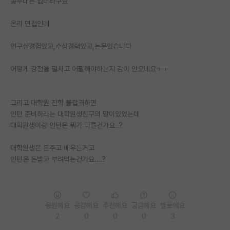
공주대는 없더라구요
PI 전용 게시판
온리 면접인데
인문사회 계열 게시판
연구실경험있고,수상경력있고,논문있습니다
특수/전문대학원 게시판
어떻게 강점을 펼치고 어필해야하는지 감이 안오네요ㅜㅜ
반도체/AI 게시판
장학금/장학생 게시판
그리고 대학원 진학 불합격하면
인턴 준비하라는 대학원생친구의 말이있었는데
학술 정보 게시판
대학원생이랑 인턴은 뭐가 다른건가요..?
홍보 게시판
대학원생은 돈주고 배우는거고
인턴은 돈받고 부려먹는건가요….?
커리어
유학교육
이벤트
응원해요
공감해요
추천해요
궁금해요
별로에요
2
0
0
0
3
반도체 아카데미