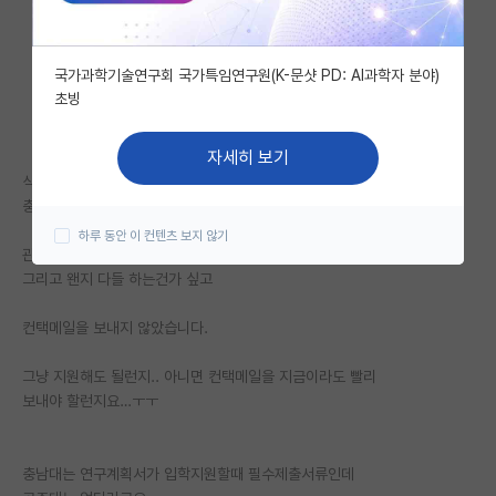
자유 게시판(아무개랩)
국가과학기술연구회 국가특임연구원(K-문샷 PD: AI과학자 분야)
미국 유학 게시판
초빙
미국 대학원 합격 후기 게시판
자세히 보기
대학원생 모집 게시판
식품공학에 관심있고
충남대 공주대 1순위로 가고자합니다.
대학원 합격 후기 게시판
하루 동안 이 컨텐츠 보지 않기
관종같고 안보실거같고 자신감이 너무 없어서
연구실(PI) 홍보 게시판
그리고 왠지 다들 하는건가 싶고
석박사 채용 정보 게시판
컨택메일을 보내지 않았습니다.
임용 정보 게시판
그냥 지원해도 될런지.. 아니면 컨택메일을 지금이라도 빨리
학부 인턴 게시판
보내야 할런지요…ㅜㅜ
취업 게시판
충남대는 연구계획서가 입학지원할때 필수제출서류인데
임용 후기 게시판