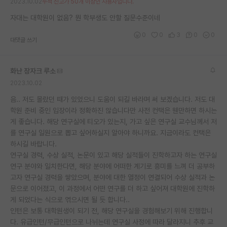
2023.10.02
누적 신고가 50개 이상인 사용자입니다.
자대는 대학원이 없음? 뭔 학부생도 안할 질문수준이네
0
0
3
0
0
대댓글 쓰기
화난 장자크 루소
2023.10.02
음.. 저도 몰랐던 때가 있었으니 도움이 되길 바라며 써 보겠습니다. 저도 대
학원 준비 중인 입장이라 정확하진 않습니다만 사전 컨택은 웬만하면 하시는
게 좋습니다. 해당 연구실에 티오가 있는지, 가고 싶은 연구실 교수님께서 저
를 연구실 일원으로 뽑고 싶어하실지 알아야 하니까요. 지금이라도 컨택은
하시길 바랍니다.
연구실 경력, 수상 실적, 논문이 있고 해당 실적들이 진학하고자 하는 연구실
연구 분야와 일치한다면, 해당 분야에 어떠한 계기로 흥미를 느껴 더 공부하
고자 연구실 경력을 쌓았으며, 분야에 대한 열정이 연결되어 수상 실적과 논
문으로 이어졌고, 이 과정에서 어떤 연구를 더 하고 싶어져 대학원에 진학하
게 되었다는 식으로 엮으시면 될 듯 합니다..
인턴은 보통 대학원생이 되기 전, 해당 연구실을 경험해보기 위해 진행합니
다. 유급인턴/무급인턴으로 나뉘는데 연구실 사정에 따라 달라지니 추후 교