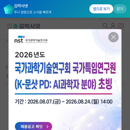
김박사넷
앱으로 보기
닫기
푸시 알림으로 소식을 빠르게
커뮤니티 홈
자유 게시판(아무개랩)
대학원생 모집
본문이 수정되지 않는 박제글입니다.
국내대학원 정보
대학원 알아보는중
연구실&오픈랩
집요한 카를 마르크스
커뮤니티
2023.10.02
2
3238
커뮤니티 홈
전체글보기
베스트 게시판
IF 명예의전당