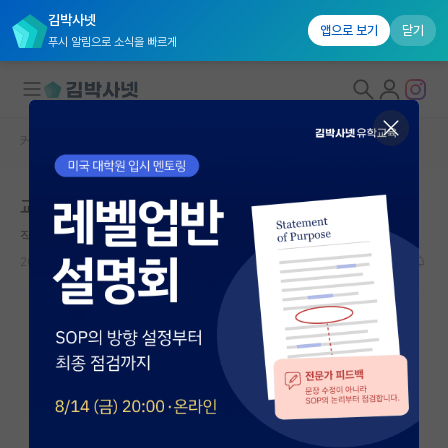
김박사넷
앱으로 보기
닫기
푸시 알림으로 소식을 빠르게
커뮤니티 홈
자유 게시판(아무개랩)
대학원생 모집
교수님 추천서가 중요한지 여쭤봅니다.
국내대학원 정보
직설적인 프랜시스 베이컨
연구실&오픈랩
2026.06.18
3
856
커뮤니티
커뮤니티 홈
전체글보기
베스트 게시판
IF 명예의전당