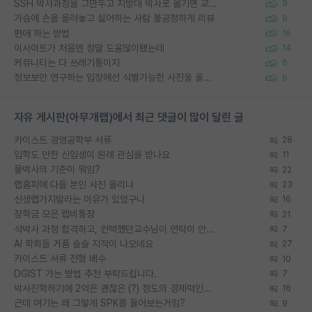
SSH 박사과정을 그만두고 지방대 박사로 옮기면 교수의 꿈은 끝일까요?
9
가슴에 손을 올려놓고 싫어하는 사람 불공정하게 리뷰
9
편애 하는 방법
16
이사이트가 처음엔 정말 도움많이됐는데
14
커뮤니티는 다 쓰레기통이지
6
정보보안 연구하는 입장에선 식별가능한 사진을 올리는건 비추이긴함
6
자유 게시판(아무개랩)에서 최근 댓글이 많이 달린 글
카이스트 경영공학부 서류
28
입학도 안한 신입생이 원래 관심을 받나요
11
물박사의 기준이 뭐임?
22
랩홈피에 다들 본인 사진 올리냐
23
신생랩가지말라는 이유가 있었구나
16
장학금 모은 랩비통장
21
석박사 과정 합격하고, 컨택했던교수님이 연락이 안됩니다...
7
AI 학회들 거품 슬슬 지적이 나오네요
27
카이스트 서류 전형 배수
10
DGIST 가는 방법 추천 부탁드립니다.
7
박사진학하기에 2억은 괜찮은 (?) 정도의 경제력인가요
16
근데 여기는 왜 그렇게 SPK를 물어보는거임?
9