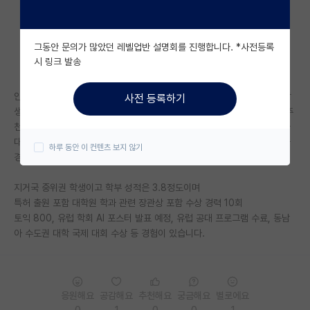
자유 게시판(아무개랩)
그동안 문의가 많았던 레벨업반 설명회를 진행합니다. *사전등록
미국 유학 게시판
시 링크 발송
미국 대학원 합격 후기 게시판
안녕하세요 이공계에서 융합 학문으로 대학원 입시를 준비하게된 4학년 학
사전 등록하기
대학원생 모집 게시판
생입니다. 지도교수님께서 평소에 추천서가 필요하면 찾아오라고 하셔서 추
천서 작성을 정중히 여쭤보게 되었고 써주신다고 합니다. 대학원 입학처(타
대학원 합격 후기 게시판
대학) 측에서 교수님 추천서를 필수로 해놓지는 않았는데요. 추천서가 있을
하루 동안 이 컨텐츠 보지 않기
경우 합격에 유리해지는지 궁금합니다.
연구실(PI) 홍보 게시판
지거국 중위권 학생이고 학부 성적은 3.8정도이며
석박사 채용 정보 게시판
특허 출원 포함 대학원 학과 관련 장관상 포함 수상 경력 10회
토익 800, 유럽 학회 AI 포스터 발표 예정, 유럽 공대 프로그램 수료, 동남
임용 정보 게시판
아 수도권 대학 국제 대회 수상 등 경험이 있습니다.
학부 인턴 게시판
취업 게시판
응원해요
공감해요
추천해요
궁금해요
별로에요
임용 후기 게시판
0
1
0
0
1