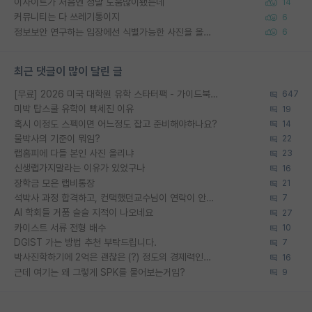
이사이트가 처음엔 정말 도움많이됐는데
14
커뮤니티는 다 쓰레기통이지
6
정보보안 연구하는 입장에선 식별가능한 사진을 올리는건 비추이긴함
6
최근 댓글이 많이 달린 글
[무료] 2026 미국 대학원 유학 스타터팩 - 가이드북 & 합격자 컨택메일 템플릿
647
미박 탑스쿨 유학이 빡세진 이유
19
혹시 이정도 스펙이면 어느정도 잡고 준비해야하나요?
14
물박사의 기준이 뭐임?
22
랩홈피에 다들 본인 사진 올리냐
23
신생랩가지말라는 이유가 있었구나
16
장학금 모은 랩비통장
21
석박사 과정 합격하고, 컨택했던교수님이 연락이 안됩니다...
7
AI 학회들 거품 슬슬 지적이 나오네요
27
카이스트 서류 전형 배수
10
DGIST 가는 방법 추천 부탁드립니다.
7
박사진학하기에 2억은 괜찮은 (?) 정도의 경제력인가요
16
근데 여기는 왜 그렇게 SPK를 물어보는거임?
9