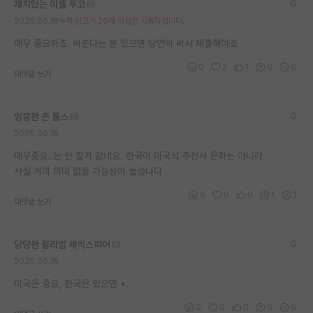
재치있는 미셸 푸코
재팬라운지 🌸
2026.06.18
누적 신고가 20개 이상인 사용자입니다.
매우 중요하죠. 써준다는 분 있으면 당연히 써서 제출해야죠
0
2
1
0
0
대댓글 쓰기
엉뚱한 존 롤스
2026.06.18
매우중요..는 안 할거 같네요. 한국이 미국식 추천서 문화는 아니라.
사실 거의 의미 없을 가능성이 높습니다
0
0
0
1
1
대댓글 쓰기
당당한 윌리엄 셰익스피어
2026.06.18
미국은 중요, 한국은 있으면 +.
0
0
0
0
0