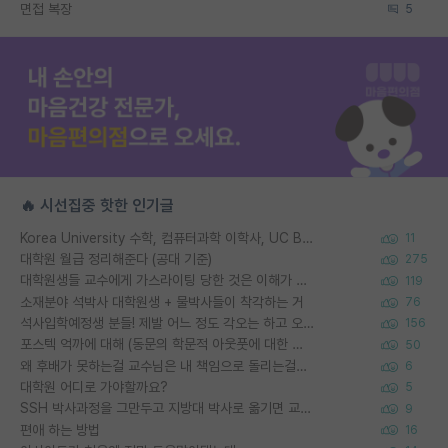
면접 복장
5
🔥 시선집중 핫한 인기글
Korea University 수학, 컴퓨터과학 이학사, UC Berkeley 산업공학 대학원 공학박사가 되는 것은 쉽지 않겠죠?
11
대학원 월급 정리해준다 (공대 기준)
275
대학원생들 교수에게 가스라이팅 당한 것은 이해가 갑니다. 안타깝네요.
119
소재분야 석박사 대학원생 + 물박사들이 착각하는 거
76
석사입학예정생 분들! 제발 어느 정도 각오는 하고 오세요.
156
포스텍 억까에 대해 (동문의 학문적 아웃풋에 대한 반박)
50
왜 후배가 못하는걸 교수님은 내 책임으로 돌리는걸까요?
6
대학원 어디로 가야할까요?
5
SSH 박사과정을 그만두고 지방대 박사로 옮기면 교수의 꿈은 끝일까요?
9
편애 하는 방법
16