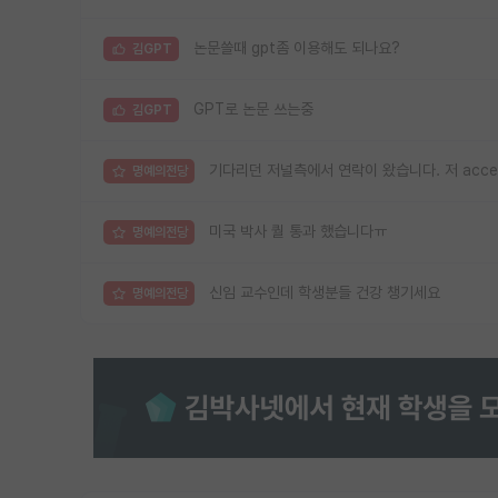
논문쓸때 gpt좀 이용해도 되나요?
김GPT
GPT로 논문 쓰는중
김GPT
기다리던 저널측에서 연락이 왔습니다. 저 acc
명예의전당
미국 박사 퀄 통과 했습니다ㅠ
명예의전당
신임 교수인데 학생분들 건강 챙기세요
명예의전당