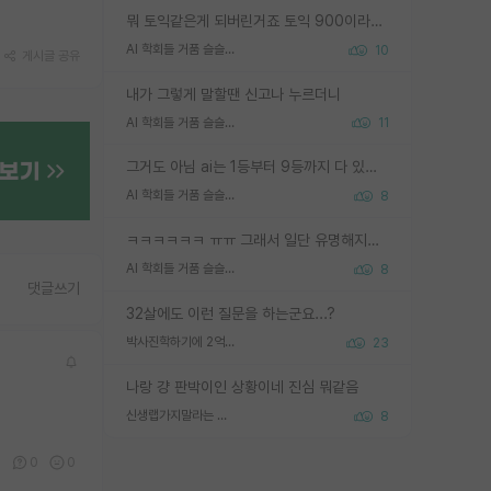
뭐 토익같은게 되버린거죠 토익 900이라고 영어잘하는건 아닙니다만 잘하는사람은 다 900을 넘는 그런
AI 학회들 거품 슬슬 지적이 나오네요
10
게시글 공유
내가 그렇게 말할땐 신고나 누르더니
AI 학회들 거품 슬슬 지적이 나오네요
11
그거도 아님 ai는 1등부터 9등까지 다 있음 그거도 없는 사람은 뭐냐 교수가 그냥 못하게 한거 1등급도 교수가 막으면 안됨
AI 학회들 거품 슬슬 지적이 나오네요
8
ㅋㅋㅋㅋㅋㅋ ㅠㅠ 그래서 일단 유명해지는게 중요한거같습니다
AI 학회들 거품 슬슬 지적이 나오네요
8
댓글쓰기
32살에도 이런 질문을 하는군요...?
박사진학하기에 2억은 괜찮은 (?) 정도의 경제력인가요
23
나랑 걍 판박이인 상황이네 진심 뭐같음
신생랩가지말라는 이유가 있었구나
8
4
0
0