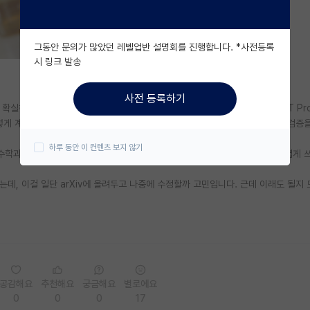
그동안 문의가 많았던 레벨업반 설명회를 진행합니다. *사전등록
시 링크 발송
사전 등록하기
실히 좋은 것 같은데, "어떤 성질을 만족하면 좋겠다" 해서 그걸 증명을 GPT Pr
 그렇게 계속 깎다 보니까 지금 70페이지 정도의 논문이 나왔는데 이제는 아무리 검증
하루 동안 이 컨텐츠 보지 않기
수학과가 아니라서 배경지식이 부족한 점도 큰 것 같고 얘가 글을 미친듯이 어렵게 
데, 이걸 일단 arXiv에 올려두고 나중에 수정할까 고민입니다. 근데 이래도 될지
공감해요
추천해요
궁금해요
별로에요
0
0
0
17