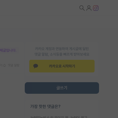
카카오 계정과 연동하여 게시글에 달린
박제글입니다.
댓글 알람, 소식등을 빠르게 받아보세요
기
댓글 알람
카카오로 시작하기
글쓰기
가장 핫한 댓글은?
능력없는박사 란 말이지 뭐. 능력이 뭐고 능력이 있다는게 뭔지는 사람마다 기준이 다르니까 얘기해봐야 서로 자기 기준만 얘기해서 논쟁이 끝이 안나고. 주위에서 능력있고 야심있는 신입생이 교수가 유의미한 피드백을 아예 안주면서 제대로된 과제에 참여해볼 기회도 제공하지 않고 잡일 뺑뺑이만 돌려서 맨날 단순작업만 하면서 밤새다가 눈빛이 점점 죽어가는걸 본 사람은 물박사는 교수탓이라고 하고, 교수는 이것저것 알려도 주고 기회도 주고 사수 동기 붙여주면서 어떻게든 끌고가려고 하는데 본인이 매일 뺀질거리면서 출근 하는둥마는둥 하다가 기껏 와서도 폰이나 쳐다보다가 실험 망치고 저녁약속있어서 먼저 가볼게요~ 하는걸 본 사람은 물박사는 본인탓이라고 함.