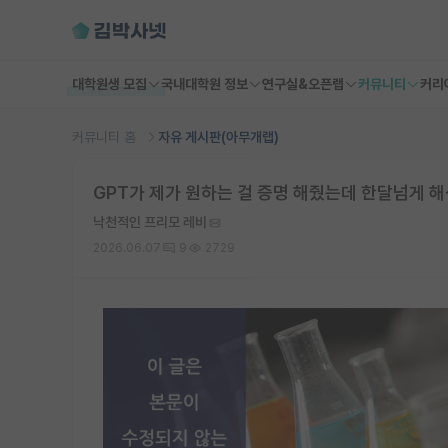
대학원생 모집
국내대학원 정보
연구실&오픈랩
커뮤니티
커리
커뮤니티 홈
자유 게시판(아무개랩)
GPT가 제가 원하는 걸 증명 해줬는데 한달넘게 
낙천적인 프리모 레비
2026.06.07
9
2729