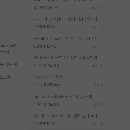
물박사의 기준이 뭐임?
14
가지마라. 신생랩이고 내가 석사 3학기차인데 최고참인데 나도 아무것도 모르는데 교수가 후배들 왜 논문 교육 안시키냐. 논문 왜 안 써오냐 닦달한다
신생랩가지말라는 이유가 있었구나
18
신생랩+젊은 교수 이게 ㄹㅇ 모 아니면 도인듯.
o로 시도했
신생랩가지말라는 이유가 있었구나
16
을 돌려도 계
ML 대부분이 골드 스탠다드 하나 상정해놓고 (벤치마크 데이터셋이 여러 개면 여러 개 상정) 그거 얼마나 잘 맞추나 싸움임 가끔 번뜩이는 설계 철학을 보여주는 논문들도 있지만 대부분 그거 성적 얼마나 더 올리느라에 혈안이 되어 있는 측면이 잇음
쓰는 것도 한
AI 학회들 거품 슬슬 지적이 나오네요
13
 모르겠어
neurips는 괜찮음
AI 학회들 거품 슬슬 지적이 나오네요
9
open ai가 ai대장아님? 그럼 쟤가 하는 말이 다 맞겠네
AI 학회들 거품 슬슬 지적이 나오네요
8
신생랩 1기 출신인데 신생랩은 줠라 무거운 바벨 같은거임. 들면 대박인데 못들면 깔려 죽음. 아무도 알려주지 않는 환경에서 자생해야하지만, 일단 살아남았다면 그 어떤 사람보다 악착같고 생존력 높은 사람으로 거듭날 수 있음
신생랩가지말라는 이유가 있었구나
18