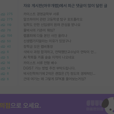
자유 게시판(아무개랩)에서 최근 댓글이 많이 달린 글
카이스트 경영공학부 서류
275
알츠하이머 관련 고등학생 탐구 포트폴리오
275
입학도 안한 신입생이 원래 관심을 받나요
119
물박사의 기준이 뭐임?
76
랩홈피에 다들 본인 사진 올리냐
156
신생랩가지말라는 이유가 있었구나
50
장학금 모은 랩비통장
40
석박사 과정 합격하고, 컨택했던교수님이 연락이 안됩니다...
6
AI 학회들 거품 슬슬 지적이 나오네요
5
카이스트 서류 전형 배수
16
DGIST 가는 방법 추천 부탁드립니다.
14
박사진학하기에 2억은 괜찮은 (?) 정도의 경제력인가요
6
근데 여기는 왜 그렇게 SPK를 물어보는거임?
6