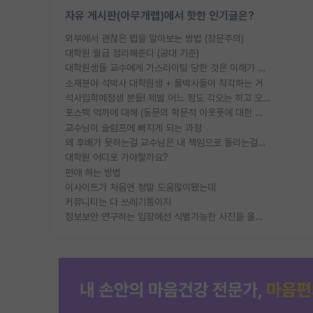
자유 게시판(아무개랩)에서 핫한 인기글은?
외부에서 괜찮은 랩을 알아보는 방법 (장문주의)
대학원 월급 정리해준다 (공대 기준)
대학원생들 교수에게 가스라이팅 당한 것은 이해가 갑니다. 안타깝네요.
소재분야 석박사 대학원생 + 물박사들이 착각하는 거
석사입학예정생 분들! 제발 어느 정도 각오는 하고 오세요.
포스텍 억까에 대해 (동문의 학문적 아웃풋에 대한 반박)
교수님이 슬럼프에 빠지게 되는 과정
왜 후배가 못하는걸 교수님은 내 책임으로 돌리는걸까요?
대학원 어디로 가야할까요?
편애 하는 방법
이사이트가 처음엔 정말 도움많이됐는데
커뮤니티는 다 쓰레기통이지
정보보안 연구하는 입장에선 식별가능한 사진을 올리는건 비추이긴함