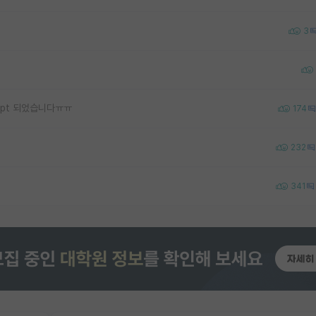
3
ept 되었습니다ㅠㅠ
174
232
341