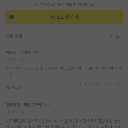
댓글 알람, 소식등을 빠르게 받아보세요
카카오로 시작하기
댓글 9개
댓글쓰기
넉살좋은 라이프니츠
2023.10.06
정성스러운 글 감사합니다. 책갈피 해두고 틈틈이 보겠습니다. 복 많이 받으
세요.
0
0
0
0
0
대댓글 쓰기
행복한 가브리엘 마르케스
2023.10.06
챗지피티한테 인스트럭션 없이 revise만 해달라하면 유려하긴한데 뭔 영문
학 교재에나 나올거처럼 예쁘게 써줘서 걍 다시 제가 바꾸는데 저렇게 해야