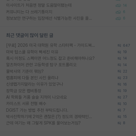
이사이트가 처음엔 정말 도움많이됐는데
14
커뮤니티는 다 쓰레기통이지
6
정보보안 연구하는 입장에선 식별가능한 사진을 올리는건 비추이긴함
6
최근 댓글이 많이 달린 글
[무료] 2026 미국 대학원 유학 스타터팩 - 가이드북 & 합격자 컨택메일 템플릿
647
미박 탑스쿨 유학이 빡세진 이유
19
혹시 이정도 스펙이면 어느정도 잡고 준비해야하나요?
14
알츠하이머 관련 고등학생 탐구 포트폴리오
14
물박사의 기준이 뭐임?
22
랩홈피에 다들 본인 사진 올리냐
23
신생랩가지말라는 이유가 있었구나
16
장학금 모은 랩비통장
19
AI 학회들 거품 슬슬 지적이 나오네요
27
카이스트 서류 전형 배수
10
DGIST 가는 방법 추천 부탁드립니다.
7
박사진학하기에 2억은 괜찮은 (?) 정도의 경제력인가요
15
근데 여기는 왜 그렇게 SPK를 물어보는거임?
8