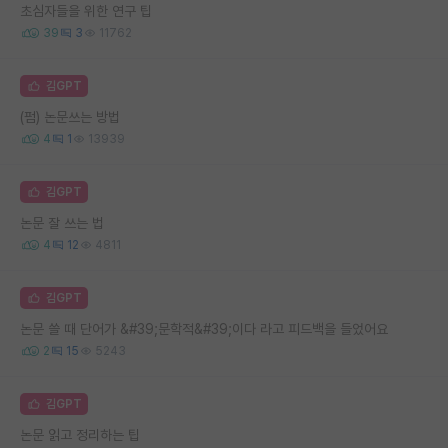
초심자들을 위한 연구 팁
39
3
11762
김GPT
(펌) 논문쓰는 방법
4
1
13939
김GPT
논문 잘 쓰는 법
4
12
4811
김GPT
논문 쓸 때 단어가 &#39;문학적&#39;이다 라고 피드백을 들었어요
2
15
5243
김GPT
논문 읽고 정리하는 팁