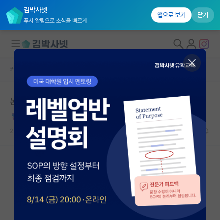
김박사넷
앱으로 보기
닫기
푸시 알림으로 소식을 빠르게
커뮤니티 홈
자유 게시판(아무개랩)
대학원생 모집
논문 쓸 때 문학적으로 쓰기 지양 방법
국내대학원 정보
바보같은 마키아벨리
연구실&오픈랩
2023.10.06
9
8819
커뮤니티
커뮤니티 홈
전체글보기
베스트 게시판
IF 명예의전당