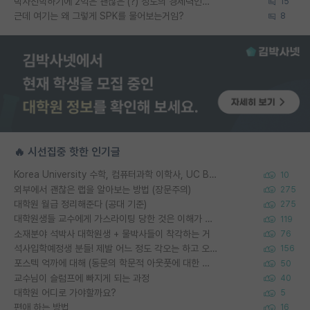
박사진학하기에 2억은 괜찮은 (?) 정도의 경제력인가요
15
근데 여기는 왜 그렇게 SPK를 물어보는거임?
8
🔥 시선집중 핫한 인기글
Korea University 수학, 컴퓨터과학 이학사, UC Berkeley 산업공학 대학원 공학박사가 되는 것은 쉽지 않겠죠?
10
외부에서 괜찮은 랩을 알아보는 방법 (장문주의)
275
대학원 월급 정리해준다 (공대 기준)
275
대학원생들 교수에게 가스라이팅 당한 것은 이해가 갑니다. 안타깝네요.
119
소재분야 석박사 대학원생 + 물박사들이 착각하는 거
76
석사입학예정생 분들! 제발 어느 정도 각오는 하고 오세요.
156
포스텍 억까에 대해 (동문의 학문적 아웃풋에 대한 반박)
50
교수님이 슬럼프에 빠지게 되는 과정
40
대학원 어디로 가야할까요?
5
편애 하는 방법
16