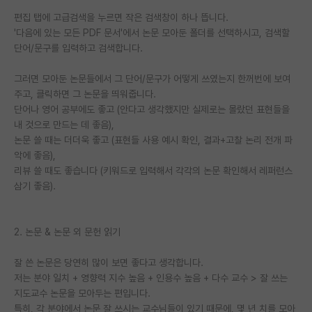
편집 탭에 고급검색을 누르면 작은 검색창이 하나 뜹니다.
PI 전용 게시판
'다음에 있는 모든 PDF 문서'에서 논문 모아둔 폴더를 선택하시고, 검색할
단어/문구를 입력하고 검색합니다.
인문사회 계열 게시판
특수/전문대학원 게시판
그러면 모아둔 논문들에서 그 단어/문구가 어떻게 쓰였는지 한꺼번에 보여
주고, 클릭하면 그 논문을 띄워줍니다.
반도체/AI 게시판
단어나 영어 공부에도 좋고 (안다고 생각했지만 실제로는 몰랐던 표현들을
내 것으로 만드는 데 좋음),
장학금/장학생 게시판
논문 쓸 때는 더더욱 좋고 (표현들 사용 예시 확인, 결과+고찰 논리 전개 파
악에 좋음),
학술 정보 게시판
리뷰 쓸 때도 좋습니다 (키워드로 입력해서 각각의 논문 확인해서 레퍼런스
삼기 좋음).
홍보 게시판
커리어
2. 논문 & 논문 외 문헌 읽기
유학교육
잘 쓴 논문은 당연히 많이 보면 좋다고 생각합니다.
이벤트
저는 분야 일치 + 영향력 지수 높음 + 인용수 높음 + 다수 교수 > 잘 쓰는
지도교수 논문을 모아두는 편입니다.
반도체 아카데미
특히, 각 분야에서 논문 잘 쓰시는 교수님들이 있기 때문에, 몇 년 치를 모아