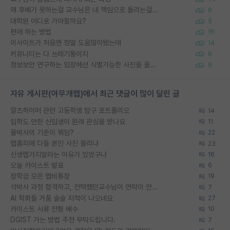
왜 후배가 못하는걸 교수님은 내 책임으로 돌리는걸까요?
6
대학원 어디로 가야할까요?
5
편애 하는 방법
16
이사이트가 처음엔 정말 도움많이됐는데
14
커뮤니티는 다 쓰레기통이지
6
정보보안 연구하는 입장에선 식별가능한 사진을 올리는건 비추이긴함
6
자유 게시판(아무개랩)에서 최근 댓글이 많이 달린 글
알츠하이머 관련 고등학생 탐구 포트폴리오
14
입학도 안한 신입생이 원래 관심을 받나요
11
물박사의 기준이 뭐임?
22
랩홈피에 다들 본인 사진 올리냐
23
신생랩가지말라는 이유가 있었구나
16
오늘 카이스트 발표
6
장학금 모은 랩비통장
19
석박사 과정 합격하고, 컨택했던교수님이 연락이 안됩니다...
7
AI 학회들 거품 슬슬 지적이 나오네요
27
카이스트 서류 전형 배수
10
DGIST 가는 방법 추천 부탁드립니다.
7