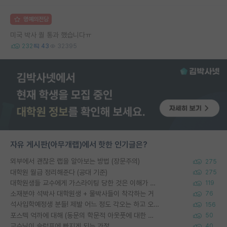
명예의전당
미국 박사 퀄 통과 했습니다ㅠ
232
43
32395
자유 게시판(아무개랩)에서 핫한 인기글은?
외부에서 괜찮은 랩을 알아보는 방법 (장문주의)
275
대학원 월급 정리해준다 (공대 기준)
275
대학원생들 교수에게 가스라이팅 당한 것은 이해가 갑니다. 안타깝네요.
119
소재분야 석박사 대학원생 + 물박사들이 착각하는 거
76
석사입학예정생 분들! 제발 어느 정도 각오는 하고 오세요.
156
포스텍 억까에 대해 (동문의 학문적 아웃풋에 대한 반박)
50
교수님이 슬럼프에 빠지게 되는 과정
40