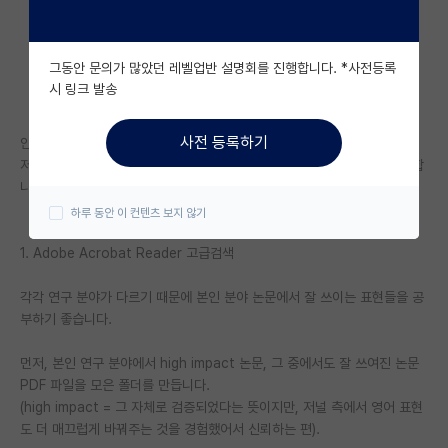
자유 게시판(아무개랩)
그동안 문의가 많았던 레벨업반 설명회를 진행합니다. *사전등록
미국 유학 게시판
시 링크 발송
미국 대학원 합격 후기 게시판
사전 등록하기
안녕하세요,
대학원생 모집 게시판
저와 같은 고민을 하는 분이 계셔서, 도움이 되면 좋겠다는 바람으로 공유합
니다.
대학원 합격 후기 게시판
하루 동안 이 컨텐츠 보지 않기
연구실(PI) 홍보 게시판
1. Adobe Acrobat Reader 고급검색
석박사 채용 정보 게시판
각각 연구 분야가 다르기 때문에 본인 분야 논문에서 잘 쓰이는 표현들을 공
임용 정보 게시판
부하기 좋습니다.
학부 인턴 게시판
먼저, 본인 연구 분야에서 high impact 논문, 그 중에서도 잘 쓰여진 논문
PDF 파일을 모은 폴더를 만듭니다.
취업 게시판
(high impact = 그 자체로 검증되었다는 뜻이지만, 저널 측에서 영어 표현
도 더 매끄럽게 바꿔주는 것을 경험했어서 신뢰하는 편).
임용 후기 게시판