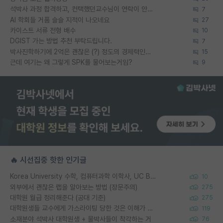
석박사 과정 합격하고, 컨택했던교수님이 연락이 안됩니다...
7
AI 학회들 거품 슬슬 지적이 나오네요
27
카이스트 서류 전형 배수
10
DGIST 가는 방법 추천 부탁드립니다.
7
박사진학하기에 2억은 괜찮은 (?) 정도의 경제력인가요
15
근데 여기는 왜 그렇게 SPK를 물어보는거임?
9
🔥 시선집중 핫한 인기글
Korea University 수학, 컴퓨터과학 이학사, UC Berkeley 산업공학 대학원 공학박사가 되는 것은 쉽지 않겠죠?
10
외부에서 괜찮은 랩을 알아보는 방법 (장문주의)
275
대학원 월급 정리해준다 (공대 기준)
275
대학원생들 교수에게 가스라이팅 당한 것은 이해가 갑니다. 안타깝네요.
119
소재분야 석박사 대학원생 + 물박사들이 착각하는 거
76