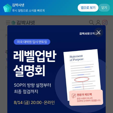
김박사넷
앱으로 보기
닫기
푸시 알림으로 소식을 빠르게
커뮤니티 홈
자유 게시판(아무개랩)
대학원생 모집
주저자 논문을 써보고 싶은 학부 저학년들에게
국내대학원 정보
자상한 유클리드
연구실&오픈랩
2023.04.20
27
79931
커뮤니티
커뮤니티 홈
전체글보기
베스트 게시판
IF 명예의전당