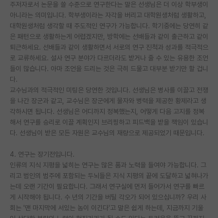
주저자로서 논문을 쓸 수준으로 연구한다는 말은 선생님은 더 이상 학부생이
아니라는 의미입니다. 학부생이라는 자각을 버리고 대학원생처럼 생활하고,
대학원생처럼 생각할 때 주도적인 연구가 가능합니다. 학기중에는 당연히 같
은 패턴으로 생활하는게 어렵겠지만, 방학에는 선배들과 같이 출근하고 같이
퇴근하세요. 선배들과 같이 생활하면서 서로의 연구 진척과 성과를 적극적으
로 교류하세요. 설사 연구 분야가 다르더라도 받거나 줄 수 있는 유용한 조언
들이 많습니다. 아마 조언을 드리는 것은 극히 드물고 대부분 받기만 할 겁니
다.
교수님과의 적극적인 미팅은 당연한 것입니다. 선생님은 병사를 이끌고 전쟁
을 나간 장군과 같고, 교수님은 장군에게 물자와 병력을 제공한 황제라고 생
각하시면 됩니다. 선생님은 어디까지 정복했는지, 어떻게 다음 고지를 정복
해서 연구를 승리로 이끌 계획인지 브리핑하고 피드백을 받을 책임이 있습니
다. 선생님이 받은 모든 자원은 교수님의 재량으로 제공되었기 때문입니다.
4. 연구는 장기전입니다.
인류의 지식 지평을 넓히는 연구는 많은 품과 노력을 들여야 가능합니다. 그
리고 범인의 범주에 포함되는 두뇌들은 지식 지평의 끝에 도달하고 넓혀나가
는데 오랜 기간이 필요합니다. 그래서 연구실에 먼저 들어가서 연구를 빠르
게 시작해야 됩니다. 수 년의 기간을 버틸 각오가 되어 있으십니까? 우리 사
회는 '맨 마지막에 서있는 놈이 이긴다'고 말은 쉽게 하는데, 지금까지 기울