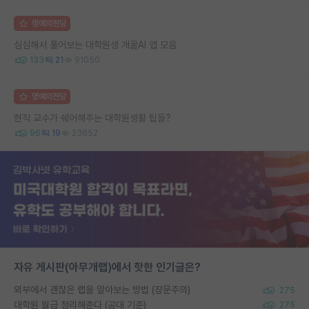
명예의전당
심심해서 풀어보는 대학원생 개꿀AI 앱 모음
133
21
91050
명예의전당
현직 교수가 쉐어해주는 대학원생활 팁들?
96
19
23652
자유 게시판(아무개랩)에서 핫한 인기글은?
외부에서 괜찮은 랩을 알아보는 방법 (장문주의)
275
대학원 월급 정리해준다 (공대 기준)
275