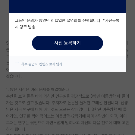
자유 게시판(아무개랩)
그동안 문의가 많았던 레벨업반 설명회를 진행합니다. *사전등록
미국 유학 게시판
시 링크 발송
미국 대학원 합격 후기 게시판
사전 등록하기
SKYPK 학부생이고 공동 1저자 논문이 오늘 통과됐습니다!!!! 연구실에서 최
대학원생 모집 게시판
근 3년간 안하던 주제였는데, 맨 땅에 2년동안 헤딩을 해서 methodology
부터 분석, figure, manuscript 그리고 리비전까지 다 거쳤습니다! 저널 if
대학원 합격 후기 게시판
는 높지 않은데 이 분야에 전통 있는 저널에 붙었습니다.
하루 동안 이 컨텐츠 보지 않기
어떤 이유로든 주저자 논문을 써보고 싶은 학부생들을 위해서 몇 자 적어보
연구실(PI) 홍보 게시판
겠습니다.
석박사 채용 정보 게시판
1. 많은 시간은 여러 문제를 해결해준다
임용 정보 게시판
주변을 보고 들은 바에 의하면 연구실을 평균적으로 3학년 여름방학 때 들어
가는 것으로 알고 있습니다. 주저자로 논문을 쓸거면 그래선 안됩니다. 선생
학부 인턴 게시판
님은 지금 연구에 대해 아무것도 모르는 상태입니다. 3학년 여름방학 때 들
어가면, 연구를 찍어 먹어보는 여름방학+2학기에 이미 4학년이 되고, 이미
취업 게시판
그때는 연구는 뒷전으로 자연스럽게 밀려나고 자신의 다음 진로에 대해 고민
하게 됩니다.
임용 후기 게시판