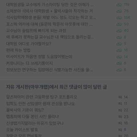
대학원생들 교수에게 가스라이팅 당한 것은 이해가 갑니다. 안타깝네요.
119
소재분야 석박사 대학원생 + 물박사들이 착각하는 거
76
석사입학예정생 분들! 제발 어느 정도 각오는 하고 오세요.
156
포스텍 억까에 대해 (동문의 학문적 아웃풋에 대한 반박)
50
교수님이 슬럼프에 빠지게 되는 과정
40
왜 후배가 못하는걸 교수님은 내 책임으로 돌리는걸까요?
6
대학원 어디로 가야할까요?
5
편애 하는 방법
16
이사이트가 처음엔 정말 도움많이됐는데
14
커뮤니티는 다 쓰레기통이지
6
정보보안 연구하는 입장에선 식별가능한 사진을 올리는건 비추이긴함
6
자유 게시판(아무개랩)에서 최근 댓글이 많이 달린 글
알츠하이머 관련 고등학생 탐구 포트폴리오
14
입학도 안한 신입생이 원래 관심을 받나요
11
물박사의 기준이 뭐임?
22
랩홈피에 다들 본인 사진 올리냐
23
신생랩가지말라는 이유가 있었구나
16
오늘 카이스트 발표
6
장학금 모은 랩비통장
20