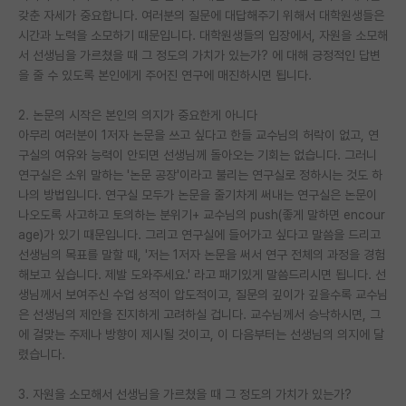
갖춘 자세가 중요합니다. 여러분의 질문에 대답해주기 위해서 대학원생들은
재팬라운지 🌸
시간과 노력을 소모하기 때문입니다. 대학원생들의 입장에서, 자원을 소모해
서 선생님을 가르쳤을 때 그 정도의 가치가 있는가? 에 대해 긍정적인 답변
을 줄 수 있도록 본인에게 주어진 연구에 매진하시면 됩니다.
2. 논문의 시작은 본인의 의지가 중요한게 아니다
아무리 여러분이 1저자 논문을 쓰고 싶다고 한들 교수님의 허락이 없고, 연
구실의 여유와 능력이 안되면 선생님께 돌아오는 기회는 없습니다. 그러니
연구실은 소위 말하는 '논문 공장'이라고 불리는 연구실로 정하시는 것도 하
나의 방법입니다. 연구실 모두가 논문을 줄기차게 써내는 연구실은 논문이
나오도록 사고하고 토의하는 분위기+ 교수님의 push(좋게 말하면 encour
age)가 있기 때문입니다. 그리고 연구실에 들어가고 싶다고 말씀을 드리고
선생님의 목표를 말할 때, '저는 1저자 논문을 써서 연구 전체의 과정을 경험
해보고 싶습니다. 제발 도와주세요.' 라고 패기있게 말씀드리시면 됩니다. 선
생님께서 보여주신 수업 성적이 압도적이고, 질문의 깊이가 깊을수록 교수님
은 선생님의 제안을 진지하게 고려하실 겁니다. 교수님께서 승낙하시면, 그
에 걸맞는 주제나 방향이 제시될 것이고, 이 다음부터는 선생님의 의지에 달
렸습니다.
3. 자원을 소모해서 선생님을 가르쳤을 때 그 정도의 가치가 있는가?