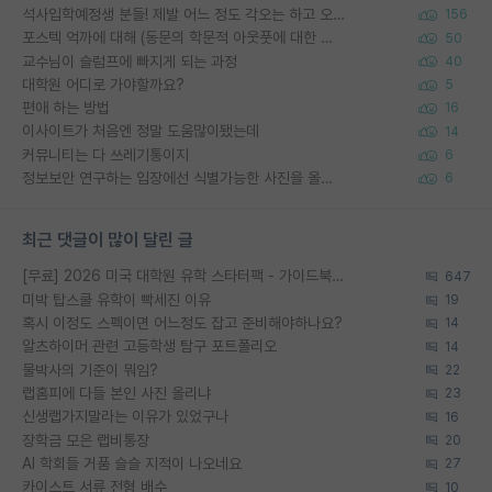
석사입학예정생 분들! 제발 어느 정도 각오는 하고 오세요.
156
포스텍 억까에 대해 (동문의 학문적 아웃풋에 대한 반박)
50
교수님이 슬럼프에 빠지게 되는 과정
40
대학원 어디로 가야할까요?
5
편애 하는 방법
16
이사이트가 처음엔 정말 도움많이됐는데
14
커뮤니티는 다 쓰레기통이지
6
정보보안 연구하는 입장에선 식별가능한 사진을 올리는건 비추이긴함
6
최근 댓글이 많이 달린 글
[무료] 2026 미국 대학원 유학 스타터팩 - 가이드북 & 합격자 컨택메일 템플릿
647
미박 탑스쿨 유학이 빡세진 이유
19
혹시 이정도 스펙이면 어느정도 잡고 준비해야하나요?
14
알츠하이머 관련 고등학생 탐구 포트폴리오
14
물박사의 기준이 뭐임?
22
랩홈피에 다들 본인 사진 올리냐
23
신생랩가지말라는 이유가 있었구나
16
장학금 모은 랩비통장
20
AI 학회들 거품 슬슬 지적이 나오네요
27
카이스트 서류 전형 배수
10