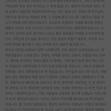
그러므로 연구실은 3학년이 되기 전에 들어가셔야 합니다. 그러기 위해서는
1학년부터 미친 듯이 뛰어다닐 수 밖에 없습니다. 영어가 미진하면 영어, 학
PI 전용 게시판
업 능력이 아쉽다면 학업에 매진하시는 것이 좋습니다. 2학년 때 연구실에
인턴으로 들어가는 방법은 보통 그 수업에 중간고사 1등 기말고사 1등을 하
인문사회 계열 게시판
시고 컨택을 하면 받아주십니다. 교수님이 선생님의 자질을 확인할 방법은
특수/전문대학원 게시판
정말로 성적과 수업 시간이나 오피스 아워에 던지는 질문밖에 없습니다. 눈
에 띄는 성적과 깊은 생각에서 나오는 좋은 질문들은 학생을 눈여겨보게 합
반도체/AI 게시판
니다. 2학년에 연구실을 들어가는 것은 굉장히 어렵기 때문에, 두터운 교수
님의 편견을 뚫어낼 수 있는 성적과 깊은 질문이 필요합니다.
장학금/장학생 게시판
연구실 인턴을 남들보다 일찍 시작했다면, 이미 절반은 성공하셨습니다. 대
학원생들보다 논문을 읽는 것에서, 주제를 정하는 것에서, 실험을 하는 것에
학술 정보 게시판
서, 결과를 분석하는 것에서 훨씬 더 헤매도, 이미 벌어 놓은 압도적인 시간
이 선생님의 시행착오를 더 가치 있게 만들어줄 것입니다. 그리고 선생님의
홍보 게시판
주변에는 포닥, 대학원생으로 꽉 차있습니다. 연구실에 있는 1분 1초가, 선배
커리어
들의 모든 행동들이 배울 점이기 때문에 선생님은 오히려 선배들보다 더 빨
리, 효율적으로 배우게 될 것입니다. 한 번 생각하면 고등학생, 두 번 생각하
유학교육
면 대학생, 세 번 생각하면 대학원생 인데, 선생님 주변에는 다 세 번 이상 생
각하는 사람밖에 없으니, 주변 사람들과 교류하면 할수록 선생님도 자연스럽
이벤트
게 세 번 생각하게 됩니다. 나이도 적어서 무언가를 물어보는데 부끄러움도
적습니다. 랩 구성원 입장에서도 열심히 배우려는 선생님이 귀엽고 대단해서
반도체 아카데미
하나라도 더 가르쳐주려고 할 겁니다. 대신 그만큼 배우려는 열의와 예의를