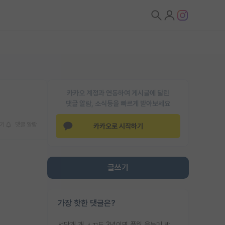
카카오 계정과 연동하여 게시글에 달린
댓글 알람, 소식등을 빠르게 받아보세요
기
댓글 알람
카카오로 시작하기
글쓰기
가장 핫한 댓글은?
서당개 개 ㅅㄲ도 3년이면 풍월 읊는데 박사 5년 이상 대리고 있으면서 물된건 교수 탓 맞는ㄱ게 거기가 서당이 아니란 소리임