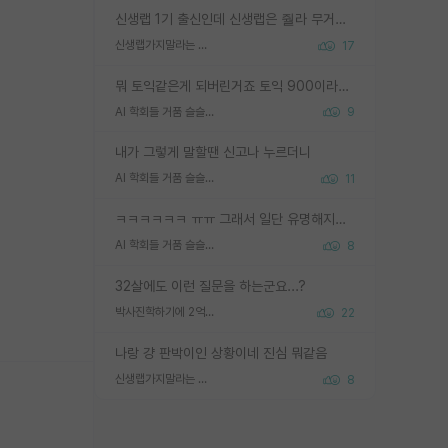
신생랩 1기 출신인데 신생랩은 줠라 무거운 바벨 같은거임. 들면 대박인데 못들면 깔려 죽음. 아무도 알려주지 않는 환경에서 자생해야하지만, 일단 살아남았다면 그 어떤 사람보다 악착같고 생존력 높은 사람으로 거듭날 수 있음
신생랩가지말라는 이유가 있었구나
17
뭐 토익같은게 되버린거죠 토익 900이라고 영어잘하는건 아닙니다만 잘하는사람은 다 900을 넘는 그런
AI 학회들 거품 슬슬 지적이 나오네요
9
내가 그렇게 말할땐 신고나 누르더니
AI 학회들 거품 슬슬 지적이 나오네요
11
ㅋㅋㅋㅋㅋㅋ ㅠㅠ 그래서 일단 유명해지는게 중요한거같습니다
AI 학회들 거품 슬슬 지적이 나오네요
8
32살에도 이런 질문을 하는군요...?
박사진학하기에 2억은 괜찮은 (?) 정도의 경제력인가요
22
나랑 걍 판박이인 상황이네 진심 뭐같음
신생랩가지말라는 이유가 있었구나
8