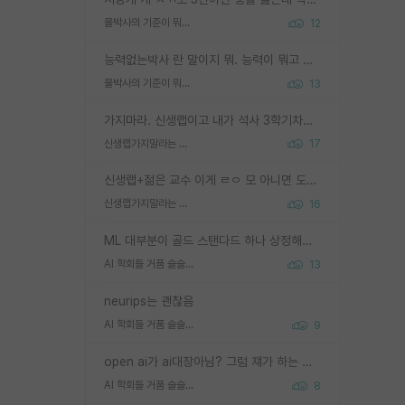
물박사의 기준이 뭐임?
12
능력없는박사 란 말이지 뭐. 능력이 뭐고 능력이 있다는게 뭔지는 사람마다 기준이 다르니까 얘기해봐야 서로 자기 기준만 얘기해서 논쟁이 끝이 안나고. 주위에서 능력있고 야심있는 신입생이 교수가 유의미한 피드백을 아예 안주면서 제대로된 과제에 참여해볼 기회도 제공하지 않고 잡일 뺑뺑이만 돌려서 맨날 단순작업만 하면서 밤새다가 눈빛이 점점 죽어가는걸 본 사람은 물박사는 교수탓이라고 하고, 교수는 이것저것 알려도 주고 기회도 주고 사수 동기 붙여주면서 어떻게든 끌고가려고 하는데 본인이 매일 뺀질거리면서 출근 하는둥마는둥 하다가 기껏 와서도 폰이나 쳐다보다가 실험 망치고 저녁약속있어서 먼저 가볼게요~ 하는걸 본 사람은 물박사는 본인탓이라고 함.
물박사의 기준이 뭐임?
13
가지마라. 신생랩이고 내가 석사 3학기차인데 최고참인데 나도 아무것도 모르는데 교수가 후배들 왜 논문 교육 안시키냐. 논문 왜 안 써오냐 닦달한다
신생랩가지말라는 이유가 있었구나
17
신생랩+젊은 교수 이게 ㄹㅇ 모 아니면 도인듯.
신생랩가지말라는 이유가 있었구나
16
ML 대부분이 골드 스탠다드 하나 상정해놓고 (벤치마크 데이터셋이 여러 개면 여러 개 상정) 그거 얼마나 잘 맞추나 싸움임 가끔 번뜩이는 설계 철학을 보여주는 논문들도 있지만 대부분 그거 성적 얼마나 더 올리느라에 혈안이 되어 있는 측면이 잇음
AI 학회들 거품 슬슬 지적이 나오네요
13
neurips는 괜찮음
AI 학회들 거품 슬슬 지적이 나오네요
9
open ai가 ai대장아님? 그럼 쟤가 하는 말이 다 맞겠네
AI 학회들 거품 슬슬 지적이 나오네요
8