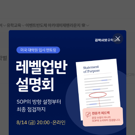
어
유학교육
이벤트
반도체 아카데미
재팬라운지 🌸
 학벌 낮은 분들 필수정독)
스크랩
신고하