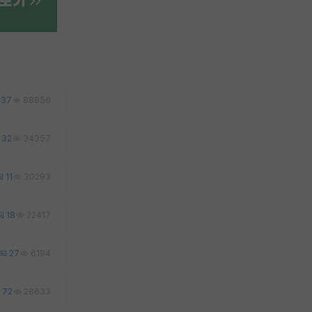
37
88856
32
34357
11
30293
18
22417
27
6194
72
28633