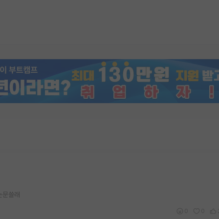
 논문쓸래
0
0