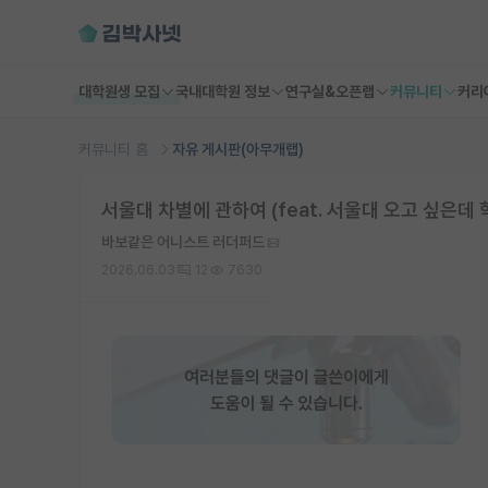
대학원생 모집
국내대학원 정보
연구실&오픈랩
커뮤니티
커리
커뮤니티 홈
자유 게시판(아무개랩)
서울대 차별에 관하여 (feat. 서울대 오고 싶은데
바보같은 어니스트 러더퍼드
2026.06.03
12
7630