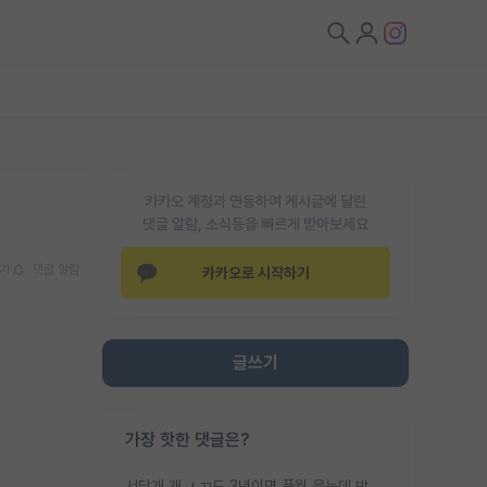
카카오 계정과 연동하여 게시글에 달린
댓글 알람, 소식등을 빠르게 받아보세요
기
댓글 알람
카카오로 시작하기
글쓰기
가장 핫한 댓글은?
서당개 개 ㅅㄲ도 3년이면 풍월 읊는데 박사 5년 이상 대리고 있으면서 물된건 교수 탓 맞는ㄱ게 거기가 서당이 아니란 소리임