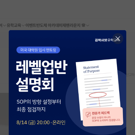
어
유학교육
이벤트
반도체 아카데미
재팬라운지 🌸
스크랩
신고하