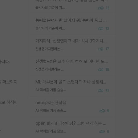
물박사의 기준이 뭐임?
12
능력없는박사 란 말이지 뭐. 능력이 뭐고 능력이 있다는게 뭔지는 사람마다 기준이 다르니까 얘기해봐야 서로 자기 기준만 얘기해서 논쟁이 끝이 안나고. 주위에서 능력있고 야심있는 신입생이 교수가 유의미한 피드백을 아예 안주면서 제대로된 과제에 참여해볼 기회도 제공하지 않고 잡일 뺑뺑이만 돌려서 맨날 단순작업만 하면서 밤새다가 눈빛이 점점 죽어가는걸 본 사람은 물박사는 교수탓이라고 하고, 교수는 이것저것 알려도 주고 기회도 주고 사수 동기 붙여주면서 어떻게든 끌고가려고 하는데 본인이 매일 뺀질거리면서 출근 하는둥마는둥 하다가 기껏 와서도 폰이나 쳐다보다가 실험 망치고 저녁약속있어서 먼저 가볼게요~ 하는걸 본 사람은 물박사는 본인탓이라고 함.
물박사의 기준이 뭐임?
13
가지마라. 신생랩이고 내가 석사 3학기차인데 최고참인데 나도 아무것도 모르는데 교수가 후배들 왜 논문 교육 안시키냐. 논문 왜 안 써오냐 닦달한다
신생랩가지말라는 이유가 있었구나
17
신생랩+젊은 교수 이게 ㄹㅇ 모 아니면 도인듯.
습니다.
신생랩가지말라는 이유가 있었구나
16
% 확보되지
ML 대부분이 골드 스탠다드 하나 상정해놓고 (벤치마크 데이터셋이 여러 개면 여러 개 상정) 그거 얼마나 잘 맞추나 싸움임 가끔 번뜩이는 설계 철학을 보여주는 논문들도 있지만 대부분 그거 성적 얼마나 더 올리느라에 혈안이 되어 있는 측면이 잇음
AI 학회들 거품 슬슬 지적이 나오네요
13
으로 해석이
neurips는 괜찮음
AI 학회들 거품 슬슬 지적이 나오네요
9
open ai가 ai대장아님? 그럼 쟤가 하는 말이 다 맞겠네
.
AI 학회들 거품 슬슬 지적이 나오네요
8