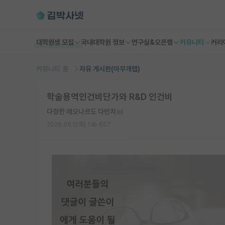
대학원생 모집
국내대학원 정보
연구실&오픈랩
커뮤니티
커리
커뮤니티 홈
자유 게시판(아무개랩)
학술용역인건비단가와 R&D 인건비
다정한 레오나르도 다빈치
2026.05.12
1
657