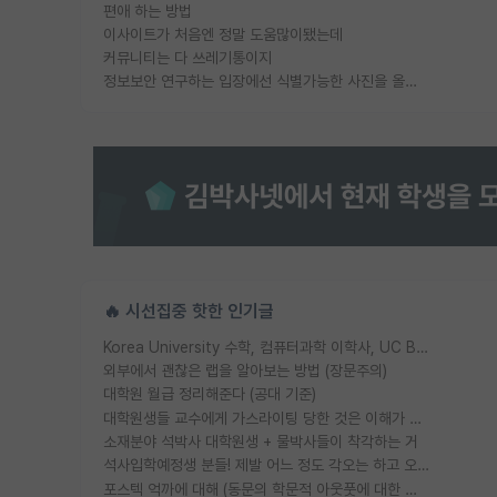
편애 하는 방법
이사이트가 처음엔 정말 도움많이됐는데
커뮤니티는 다 쓰레기통이지
정보보안 연구하는 입장에선 식별가능한 사진을 올리는건 비추이긴함
🔥 시선집중 핫한 인기글
Korea University 수학, 컴퓨터과학 이학사, UC Berkeley 산업공학 대학원 공학박사가 되는 것은 쉽지 않겠죠?
외부에서 괜찮은 랩을 알아보는 방법 (장문주의)
대학원 월급 정리해준다 (공대 기준)
대학원생들 교수에게 가스라이팅 당한 것은 이해가 갑니다. 안타깝네요.
소재분야 석박사 대학원생 + 물박사들이 착각하는 거
석사입학예정생 분들! 제발 어느 정도 각오는 하고 오세요.
포스텍 억까에 대해 (동문의 학문적 아웃풋에 대한 반박)