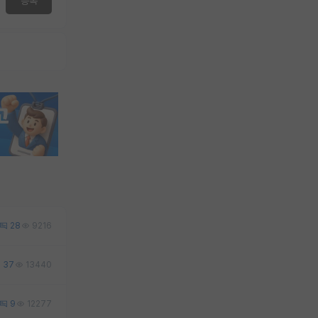
등록
28
9216
37
13440
9
12277