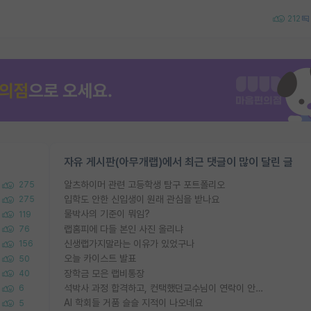
212
자유 게시판(아무개랩)에서 최근 댓글이 많이 달린 글
알츠하이머 관련 고등학생 탐구 포트폴리오
275
입학도 안한 신입생이 원래 관심을 받나요
275
물박사의 기준이 뭐임?
119
랩홈피에 다들 본인 사진 올리냐
76
신생랩가지말라는 이유가 있었구나
156
오늘 카이스트 발표
50
장학금 모은 랩비통장
40
석박사 과정 합격하고, 컨택했던교수님이 연락이 안됩니다...
6
AI 학회들 거품 슬슬 지적이 나오네요
5