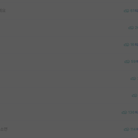
네요
61
2
16
59
136
하소연
114