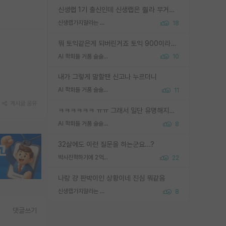
신생랩 1기 출신인데 신생랩은 줠라 무거운 바벨 같은거임. 들면 대박인데 못들면 깔려 죽음. 아무도 알려주지 않는 환경에서 자생해야하지만, 일단 살아남았다면 그 어떤 사람보다 악착같고 생존력 높은 사람으로 거듭날 수 있음
신생랩가지말라는 이유가 있었구나
18
뭐 토익같은게 되버린거죠 토익 900이라고 영어잘하는건 아닙니다만 잘하는사람은 다 900을 넘는 그런
AI 학회들 거품 슬슬 지적이 나오네요
10
내가 그렇게 말할땐 신고나 누르더니
AI 학회들 거품 슬슬 지적이 나오네요
11
게시글 공유
ㅋㅋㅋㅋㅋㅋ ㅠㅠ 그래서 일단 유명해지는게 중요한거같습니다
AI 학회들 거품 슬슬 지적이 나오네요
8
32살에도 이런 질문을 하는군요...?
박사진학하기에 2억은 괜찮은 (?) 정도의 경제력인가요
22
나랑 걍 판박이인 상황이네 진심 뭐같음
신생랩가지말라는 이유가 있었구나
8
댓글쓰기