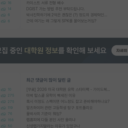
카이스트 서류 전형 배수
16
DGIST 가는 방법 추천 부탁드립니다.
14
박사진학하기에 2억은 괜찮은 (?) 정도의 경제력인가요
6
근데 여기는 왜 그렇게 SPK를 물어보는거임?
6
최근 댓글이 많이 달린 글
[무료] 2026 미국 대학원 유학 스타터팩 - 가이드북 & 합격자 컨택메일 템플릿
10
미박 탑스쿨 유학이 빡세진 이유
275
혹시 이정도 스펙이면 어느정도 잡고 준비해야하나요?
275
알츠하이머 관련 고등학생 탐구 포트폴리오
119
물박사의 기준이 뭐임?
76
랩홈피에 다들 본인 사진 올리냐
156
신생랩가지말라는 이유가 있었구나
50