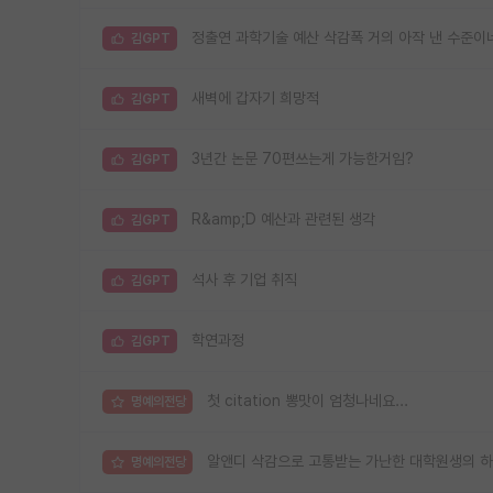
정출연 과학기술 예산 삭감폭 거의 아작 낸 수준이
김GPT
새벽에 갑자기 희망적
김GPT
3년간 논문 70편쓰는게 가능한거임?
김GPT
R&amp;D 예산과 관련된 생각
김GPT
석사 후 기업 취직
김GPT
학연과정
김GPT
첫 citation 뽕맛이 엄청나네요...
명예의전당
알앤디 삭감으로 고통받는 가난한 대학원생의 
명예의전당