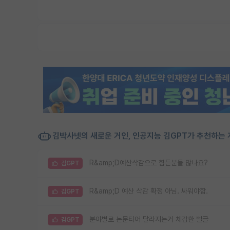
김박사넷의 새로운 거인, 인공지능 김GPT가 추천하는 
R&amp;D예산삭감으로 힘든분들 많나요?
김GPT
R&amp;D 예산 삭감 확정 아님. 싸워야함.
김GPT
분야별로 논문티어 달라지는거 체감한 뻘글
김GPT