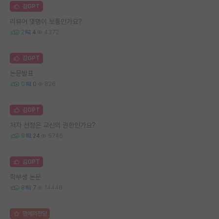
김GPT
리뷰어 몇명이 보통인가요?
2
4
4372
김GPT
논문발표
0
0
826
김GPT
저자 선정은 교신의 권한인가요?
9
24
5745
김GPT
학부생 논문
8
7
14446
명예의전당