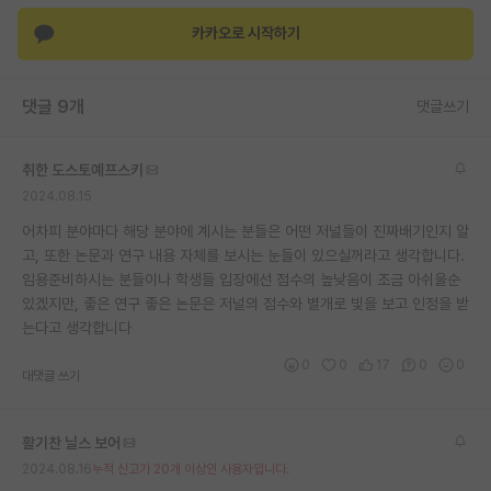
카카오로 시작하기
댓글 9개
댓글쓰기
취한 도스토예프스키
2024.08.15
어차피 분야마다 해당 분야에 계시는 분들은 어떤 저널들이 진짜배기인지 알
고, 또한 논문과 연구 내용 자체를 보시는 눈들이 있으실꺼라고 생각합니다.
임용준비하시는 분들이나 학생들 입장에선 점수의 높낮음이 조금 아쉬울순
있겠지만, 좋은 연구 좋은 논문은 저널의 점수와 별개로 빛을 보고 인정을 받
는다고 생각합니다
0
0
17
0
0
대댓글 쓰기
활기찬 닐스 보어
2024.08.16
누적 신고가 20개 이상인 사용자입니다.