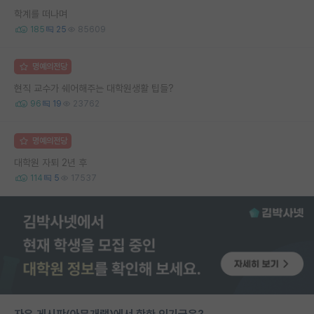
학계를 떠나며
185
25
85609
명예의전당
현직 교수가 쉐어해주는 대학원생활 팁들?
96
19
23762
명예의전당
대학원 자퇴 2년 후
114
5
17537