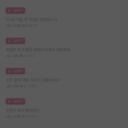
김GPT
Sci급 저널 첫 엑셉트 되었습니다
33
10
6170
김GPT
확실히 외국 랩은 문화가 다르네 정확하네
4
15
2811
김GPT
논문 쓸때 다들 지피티 사용하세요?
3
14
7198
김GPT
논문이 계속 떨어진다~
33
12
8617