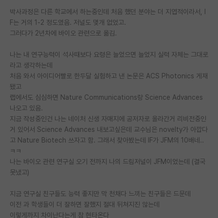
박사과정은 다른 학교에서 하는중인데 처음 했던 분야는 더 지엽적이라서, I
PI 전용 게시판
F는 거의 1-2 정도였음. 저널도 몇개 없었고.
그러다가 2년차에 바이오 관련으로 옮김.
인문사회 계열 게시판
특수/전문대학원 게시판
나는 내 연구능력이 석사때보다 요령은 늘었으면 늘었지 실력 자체는 그대로
라고 생각하는데
반도체/AI 게시판
처음 와서 아이디어빨로 한두달 실험하고 낸 논문은 ACS Photonics 게재
됐고
장학금/장학생 게시판
랩에서도 심심하면 Nature Communications랑 Science Advances
나오고 있음.
학술 정보 게시판
지금 작성중인건 나는 네이처 신생 자매지에 공저자로 올라간거 리비전중인
거 있어서 Science Advances 내보고싶은데 교수님은 novelty가 아깝다
홍보 게시판
고 Nature Biotech 쓰자고 함. 그래서 찾아봤는데 IF가 JFM의 10배네..
ㅋㅋ
커리어
나는 바이오 관련 연구실 오기 전까지 나의 드림저널이 JFM이었는데 (결국
유학교육
못냈고)
이벤트
지금 연구실 친구들도 능력 좋지만 막 천채다 느끼는 친구들은 드문데
이전 과 학생들이 더 잘하면 잘했지 절대 뒤쳐지진 않는데
반도체 아카데미
이렇게까지 차이난다는게 참 현타온다