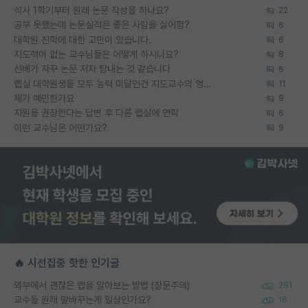
석사 1학기부터 원래 논문 작성을 하나요?
22
공부 못했는데 논문실적은 좋은 사람을 싫어함?
6
대학원 진학에 대한 고민이 있습니다.
6
지도력이 없는 교수님들은 어떻게 하시나요?
8
선배가 자꾸 논문 저자 탐내는 것 같습니다
6
랩실 대학원생들 모두 능력 미달인건 지도교수의 영향 아닌가?
11
제가 예민한가요
9
지원을 권장한다는 답변 후 다른 랩실에 연락
6
이런 교수님은 어떤가요?
9
🔥 시선집중 핫한 인기글
외부에서 괜찮은 랩을 알아보는 방법 (장문주의)
281
교수들 원래 말바꾸는게 일상인가요?
16