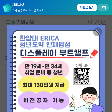
김박사넷
앱으로 보기
닫기
푸시 알림으로 소식을 빠르게
커뮤니티 홈
자유 게시판(아무개랩)
대학원생 모집
본문이 수정되지 않는 박제글입니다.
국내대학원 정보
분야별로 논문티어 달라지는거 체감한 뻘글
연구실&오픈랩
낙천적인 아르키메데스
커뮤니티
2024.08.15
9
12305
커뮤니티 홈
전체글보기
베스트 게시판
IF 명예의전당