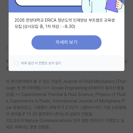
자유 게시판(아무개랩)
2026 한양대학교 ERICA 청년도약 인재양성 부트캠프 교육생
미국 유학 게시판
모집 (상시모집 중, 1차 마감 : ~8.30)
미국 대학원 합격 후기 게시판
자세히 보기
대학원생 모집 게시판
그림그리다가 심심해서 뻘글 써봄
대학원 합격 후기 게시판
학부졸업하고 바로 유학나와서 유체역학 중에서도 완전 지엽적인 (미국 한국
하루 동안 이 컨텐츠 보지 않기
중국의 몇몇 학교들만 연구하는) 분야에서 석사 했는데
연구실(PI) 홍보 게시판
이 연구분야에서 쓸 수 있는 저널은 Journal of Fluid Mechanics (Thor
석박사 채용 정보 게시판
ough 한 연구여야함) >>> Ocean Engineering (리뷰어가 많아서 힘들
었음) >= Experimental Thermal & Fluid Science, Physics of Fluid
임용 정보 게시판
s, Experiments in Fluids, International Journal of Multiphase Fl
학부 인턴 게시판
ow 등등이었고, 그때쯤이 JFM IF가 3.3인가 그랬어서 여기 가끔 눈팅할때
타 분야들 IF 15 20 밥먹듯이 낸다는게 공감이 안됐음.
취업 게시판
지도교수가 Nature Communications 쓴거 엄청 프라이드 가졌었고 실
제로 과에서도 몇명 안됐음.
임용 후기 게시판