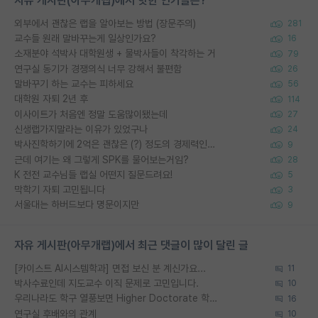
자유 게시판(아무개랩)에서 핫한 인기글은?
외부에서 괜찮은 랩을 알아보는 방법 (장문주의)
281
교수들 원래 말바꾸는게 일상인가요?
16
소재분야 석박사 대학원생 + 물박사들이 착각하는 거
79
연구실 동기가 경쟁의식 너무 강해서 불편함
26
말바꾸기 하는 교수는 피하세요
56
대학원 자퇴 2년 후
114
이사이트가 처음엔 정말 도움많이됐는데
27
신생랩가지말라는 이유가 있었구나
24
박사진학하기에 2억은 괜찮은 (?) 정도의 경제력인가요
9
근데 여기는 왜 그렇게 SPK를 물어보는거임?
28
K 전전 교수님들 랩실 어떤지 질문드려요!
5
막학기 자퇴 고민됩니다
3
서울대는 하버드보다 명문이지만
9
자유 게시판(아무개랩)에서 최근 댓글이 많이 달린 글
[카이스트 AI시스템학과] 면접 보신 분 계신가요...
11
박사수료인데 지도교수 이직 문제로 고민입니다.
10
우리나라도 학구 열풍보면 Higher Doctorate 학위가 필요하다고 봅니다.
16
연구실 후배와의 관계
10