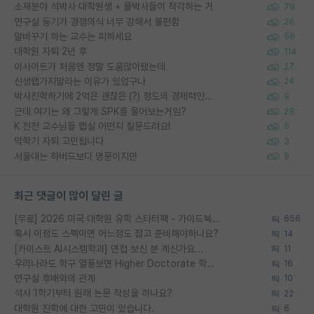
소재분야 석박사 대학원생 + 물박사들이 착각하는 거
79
연구실 동기가 경쟁의식 너무 강해서 불편함
26
말바꾸기 하는 교수는 피하세요
56
대학원 자퇴 2년 후
114
이사이트가 처음엔 정말 도움많이됐는데
27
신생랩가지말라는 이유가 있었구나
24
박사진학하기에 2억은 괜찮은 (?) 정도의 경제력인가요
9
근데 여기는 왜 그렇게 SPK를 물어보는거임?
28
K 전전 교수님들 랩실 어떤지 질문드려요!
5
막학기 자퇴 고민됩니다
3
서울대는 하버드보다 명문이지만
9
최근 댓글이 많이 달린 글
[무료] 2026 미국 대학원 유학 스타터팩 - 가이드북 & 합격자 컨택메일 템플릿
656
혹시 이정도 스펙이면 어느정도 잡고 준비해야하나요?
14
[카이스트 AI시스템학과] 면접 보신 분 계신가요...
11
우리나라도 학구 열풍보면 Higher Doctorate 학위가 필요하다고 봅니다.
16
연구실 후배와의 관계
10
석사 1학기부터 원래 논문 작성을 하나요?
22
대학원 진학에 대한 고민이 있습니다.
6