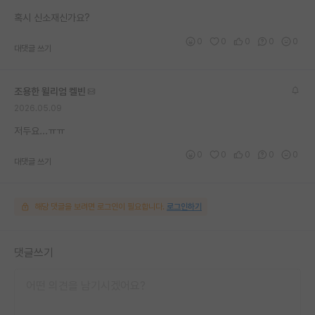
재팬라운지 🌸
혹시 신소재신가요?
0
0
0
0
0
대댓글 쓰기
조용한 윌리엄 켈빈
2026.05.09
저두요...ㅠㅠ
0
0
0
0
0
대댓글 쓰기
해당 댓글을 보려면 로그인이 필요합니다.
로그인하기
댓글쓰기