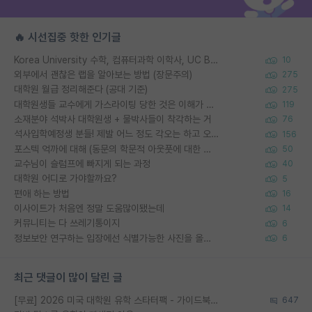
🔥 시선집중 핫한 인기글
Korea University 수학, 컴퓨터과학 이학사, UC Berkeley 산업공학 대학원 공학박사가 되는 것은 쉽지 않겠죠?
10
외부에서 괜찮은 랩을 알아보는 방법 (장문주의)
275
대학원 월급 정리해준다 (공대 기준)
275
대학원생들 교수에게 가스라이팅 당한 것은 이해가 갑니다. 안타깝네요.
119
소재분야 석박사 대학원생 + 물박사들이 착각하는 거
76
석사입학예정생 분들! 제발 어느 정도 각오는 하고 오세요.
156
포스텍 억까에 대해 (동문의 학문적 아웃풋에 대한 반박)
50
교수님이 슬럼프에 빠지게 되는 과정
40
대학원 어디로 가야할까요?
5
편애 하는 방법
16
이사이트가 처음엔 정말 도움많이됐는데
14
커뮤니티는 다 쓰레기통이지
6
정보보안 연구하는 입장에선 식별가능한 사진을 올리는건 비추이긴함
6
최근 댓글이 많이 달린 글
[무료] 2026 미국 대학원 유학 스타터팩 - 가이드북 & 합격자 컨택메일 템플릿
647