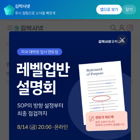
김박사넷
앱으로 보기
닫기
푸시 알림으로 소식을 빠르게
커뮤니티 홈
자유 게시판(아무개랩)
대학원생 모집
면접 어렵다.. ㅠㅜ
국내대학원 정보
뻔뻔한 리처드 파인만
연구실&오픈랩
2026.05.09
6
848
커뮤니티
커뮤니티 홈
전체글보기
베스트 게시판
IF 명예의전당