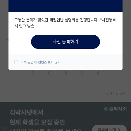
자유 게시판(아무개랩)
그동안 문의가 많았던 레벨업반 설명회를 진행합니다. *사전등록
미국 유학 게시판
시 링크 발송
미국 대학원 합격 후기 게시판
포스텍 굿빠이..
사전 등록하기
대학원생 모집 게시판
대학원 합격 후기 게시판
하루 동안 이 컨텐츠 보지 않기
응원해요
공감해요
추천해요
궁금해요
별로에요
연구실(PI) 홍보 게시판
0
0
0
0
0
석박사 채용 정보 게시판
임용 정보 게시판
게시글 공유
학부 인턴 게시판
취업 게시판
임용 후기 게시판