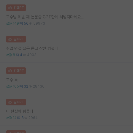
김GPT
교수님 제발 제 논문좀 GPT한테 쳐넣지마세요...
149
56
59973
김GPT
취업 면접 질문 듣고 잠깐 벙쪘네
8
4
4903
김GPT
교수 특
105
32
28436
김GPT
내 현실이 힘들다
14
8
2964