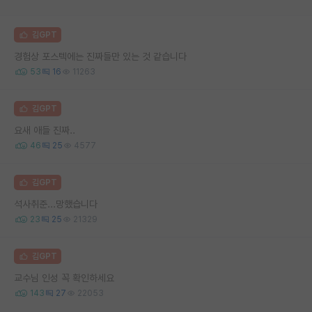
김GPT
경험상 포스텍에는 진짜들만 있는 것 같습니다
53
16
11263
김GPT
요새 애들 진짜..
46
25
4577
김GPT
석사취준...망했습니다
23
25
21329
김GPT
교수님 인성 꼭 확인하세요
143
27
22053