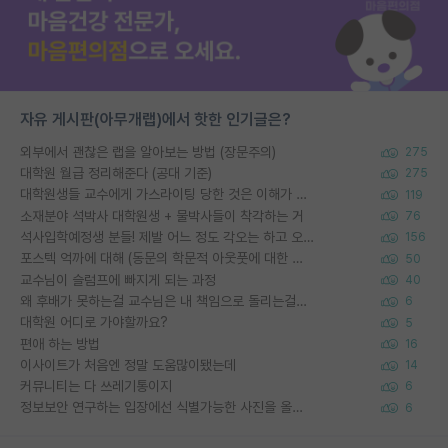
자유 게시판(아무개랩)에서 핫한 인기글은?
외부에서 괜찮은 랩을 알아보는 방법 (장문주의)
275
대학원 월급 정리해준다 (공대 기준)
275
대학원생들 교수에게 가스라이팅 당한 것은 이해가 갑니다. 안타깝네요.
119
소재분야 석박사 대학원생 + 물박사들이 착각하는 거
76
석사입학예정생 분들! 제발 어느 정도 각오는 하고 오세요.
156
포스텍 억까에 대해 (동문의 학문적 아웃풋에 대한 반박)
50
교수님이 슬럼프에 빠지게 되는 과정
40
왜 후배가 못하는걸 교수님은 내 책임으로 돌리는걸까요?
6
대학원 어디로 가야할까요?
5
편애 하는 방법
16
이사이트가 처음엔 정말 도움많이됐는데
14
커뮤니티는 다 쓰레기통이지
6
정보보안 연구하는 입장에선 식별가능한 사진을 올리는건 비추이긴함
6