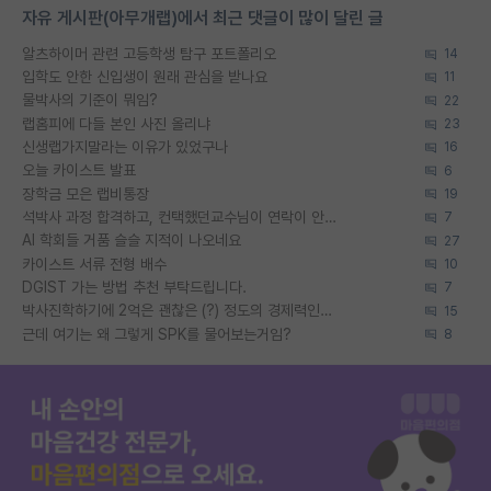
자유 게시판(아무개랩)에서 최근 댓글이 많이 달린 글
알츠하이머 관련 고등학생 탐구 포트폴리오
14
입학도 안한 신입생이 원래 관심을 받나요
11
물박사의 기준이 뭐임?
22
랩홈피에 다들 본인 사진 올리냐
23
신생랩가지말라는 이유가 있었구나
16
오늘 카이스트 발표
6
장학금 모은 랩비통장
19
석박사 과정 합격하고, 컨택했던교수님이 연락이 안됩니다...
7
AI 학회들 거품 슬슬 지적이 나오네요
27
카이스트 서류 전형 배수
10
DGIST 가는 방법 추천 부탁드립니다.
7
박사진학하기에 2억은 괜찮은 (?) 정도의 경제력인가요
15
근데 여기는 왜 그렇게 SPK를 물어보는거임?
8