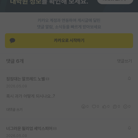
PI 전용 게시판
카카오 계정과 연동하여 게시글에 달린
인문사회 계열 게시판
댓글 알람, 소식등을 빠르게 받아보세요
특수/전문대학원 게시판
카카오로 시작하기
반도체/AI 게시판
장학금/장학생 게시판
댓글 6개
댓글쓰기
학술 정보 게시판
징징대는 알프레드 노벨
홍보 게시판
2026.05.09
커리어
혹시 과가 어떻게 되시나요..?
0
0
0
0
0
유학교육
대댓글 쓰기
이벤트
너그러운 윌리엄 셰익스피어
반도체 아카데미
2026.05.09