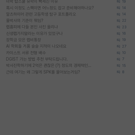
미박 탑스쿨 유학이 빡세진 이유
19
혹시 이정도 스펙이면 어느정도 잡고 준비해야하나요?
14
알츠하이머 관련 고등학생 탐구 포트폴리오
14
물박사의 기준이 뭐임?
22
랩홈피에 다들 본인 사진 올리냐
23
신생랩가지말라는 이유가 있었구나
16
장학금 모은 랩비통장
19
AI 학회들 거품 슬슬 지적이 나오네요
27
카이스트 서류 전형 배수
10
DGIST 가는 방법 추천 부탁드립니다.
7
박사진학하기에 2억은 괜찮은 (?) 정도의 경제력인가요
15
근데 여기는 왜 그렇게 SPK를 물어보는거임?
8