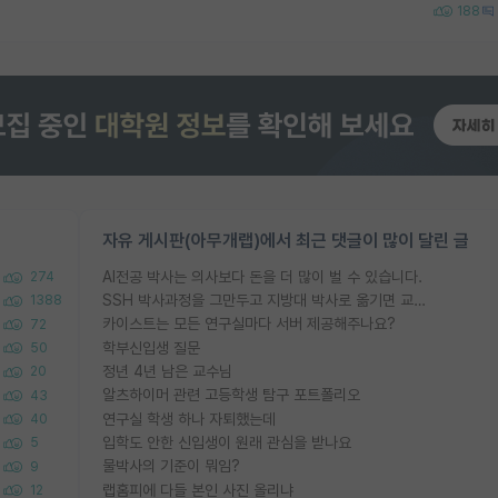
188
자유 게시판(아무개랩)에서 최근 댓글이 많이 달린 글
AI전공 박사는 의사보다 돈을 더 많이 벌 수 있습니다.
274
SSH 박사과정을 그만두고 지방대 박사로 옮기면 교수의 꿈은 끝일까요?
1388
카이스트는 모든 연구실마다 서버 제공해주나요?
72
학부신입생 질문
50
정년 4년 남은 교수님
20
알츠하이머 관련 고등학생 탐구 포트폴리오
43
연구실 학생 하나 자퇴했는데
40
입학도 안한 신입생이 원래 관심을 받나요
5
물박사의 기준이 뭐임?
9
랩홈피에 다들 본인 사진 올리냐
12