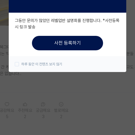
그동안 문의가 많았던 레벨업반 설명회를 진행합니다. *사전등록
시 링크 발송
사전 등록하기
목그대로 면접에서 다 떨어져서 너무 슬픕니다..
리는 익히들었지만 저에게 현실로 닥치니 앞길이 캄캄하네요... 이번 졸업예정자분들 
하루 동안 이 컨텐츠 보지 않기
간 케이스라 도피성으로 가게되었는데 이번에 또 그러니까 죽을맛이네요... 공고도
은 없습니다..
공감해요
추천해요
궁금해요
별로에요
5
2
3
2