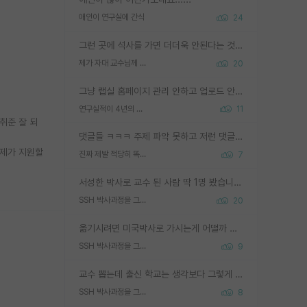
애인이 연구실에 간식
24
그런 곳에 석사를 가면 더더욱 안된다는 것을 깨달으시면 된겁니다!
제가 자대 교수님께 무례하게 행동한 걸까요?
20
그냥 랩실 홈페이지 관리 안하고 업로드 안한거 아님?
연구실적이 4년의 공백이 있는거 어떻게 생각하냐
11
취준 잘 되
댓글들 ㅋㅋㅋ 주제 파악 못하고 저런 댓글들을 쓰네. 조직에 인간이 얼마나 중요한데 걱정될 수도 있지 ㅋㅋ 본인들은 퍽이나 잘하나봐 ? 현실은 남들한테 욕 안 먹는 1인분만 하는 것도 힘들텐데 ?
 제가 지원할
진짜 제발 적당히 똑똑한 박사과정이라도 위에 있었으면..
7
서성한 박사로 교수 된 사람 딱 1명 봤습니다. 근데 지방대 박사로 교수된 거는 기적이 일어나야되요. 서성한 학부부터여도 빡센게 교수임용일텐데 지방대박사로 무슨 교수가 되나요...... 중소기업/중견기업 팀장급/연구소장급이나 될거 같네요.
SSH 박사과정을 그만두고 지방대 박사로 옮기면 교수의 꿈은 끝일까요?
20
옮기시려면 미국박사로 가시는게 어떨까 싶네요. 교수가 꿈이면 미국박사 하고 미국교수 까지 같이 노리시는게 기회가 많지 않을까요?
SSH 박사과정을 그만두고 지방대 박사로 옮기면 교수의 꿈은 끝일까요?
9
교수 뽑는데 출신 학교는 생각보다 그렇게 안 봄. 앞으로는 더 안 보게 될거임. 박사는 어디서 진행해도 됨. 단, 제대로 쌓고 좋은 실적 만들 수 있다면. 그런데 지방대는 그럴 가능성이 지극히 낮음. 나만 열심히 잘 하면 된다? 인간은 주변 환경에 지배되는 나약한 존재임. 주변의 지방대 대학원생과 섞이고 지방 특유의 여유로움 또는 나쁘게 얘기해서 나태함에 젖어 살다보면 교수의 꿈 자체를 잊어버리게 될 가능성도 있음. 주변 환경이 70~80%임.
SSH 박사과정을 그만두고 지방대 박사로 옮기면 교수의 꿈은 끝일까요?
8