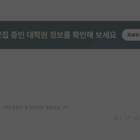
. 취준할동안 뭘 준비하면 좋을까요..??
3
1