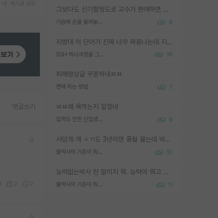
게시글 공유
그보다도 신기할정도로 교수가 편애하면 그사람만 논문이 되더라구요 내용이 다른 사람보다 허접해도요
가슴에 손을 올려놓고 싫어하는 사람 불공정하게 리뷰
8
지방대 이 단어가 진짜 너무 짜증나는데 지방대면 다 그냥 쓰레기인가요? 무슨 말 같지도 않은 댓글들이 있는건지??? 지방에도 충분히 좋은 대학 많고 충분히 잘하는 교수님들 많습니다 포항공대 4개 IST 대표 지거국들 여기 모두 다 지방에 있고 여기 출신들 중에 교수하는 분들 적지 않습니다 지거국 출신이 무슨 교수를 하냐?라고 생각할 사람들 많은데 상위 대표 지거국에 아웃라이어들 많습니다 결국 개인의 연구역량과 실적이 중요합니다 이 역량을 펼치는데 있어서 지도교수와의 합도 중요합니다. 그리고 경력이 필요하면 해외포닥까지 다녀오세요
SSH 박사과정을 그만두고 지방대 박사로 옮기면 교수의 꿈은 끝일까요?
16
피해망상글 꾸준하네ㅉㅉ
편애 하는 방법
7
ㅉㅉ왜 욕먹는지 알겠네
댓글쓰기
입학도 안한 신입생이 원래 관심을 받나요
9
서당개 개 ㅅㄲ도 3년이면 풍월 읊는데 박사 5년 이상 대리고 있으면서 물된건 교수 탓 맞는ㄱ게 거기가 서당이 아니란 소리임
물박사의 기준이 뭐임?
10
능력없는박사 란 말이지 뭐. 능력이 뭐고 능력이 있다는게 뭔지는 사람마다 기준이 다르니까 얘기해봐야 서로 자기 기준만 얘기해서 논쟁이 끝이 안나고. 주위에서 능력있고 야심있는 신입생이 교수가 유의미한 피드백을 아예 안주면서 제대로된 과제에 참여해볼 기회도 제공하지 않고 잡일 뺑뺑이만 돌려서 맨날 단순작업만 하면서 밤새다가 눈빛이 점점 죽어가는걸 본 사람은 물박사는 교수탓이라고 하고, 교수는 이것저것 알려도 주고 기회도 주고 사수 동기 붙여주면서 어떻게든 끌고가려고 하는데 본인이 매일 뺀질거리면서 출근 하는둥마는둥 하다가 기껏 와서도 폰이나 쳐다보다가 실험 망치고 저녁약속있어서 먼저 가볼게요~ 하는걸 본 사람은 물박사는 본인탓이라고 함.
1
2
2
물박사의 기준이 뭐임?
11