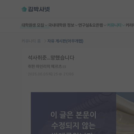
대학원생 모집
국내대학원 정보
연구실&오픈랩
커뮤니티
커리
커뮤니티 홈
자유 게시판(아무개랩)
석사취준...망했습니다
취한 하인리히 헤르츠
2025.06.05
25
21286