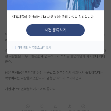
자유 게시판(아무개랩)
합격자들이 추천하는 김박사넷 밋업: 올해 마지막 일정입니다
미국 유학 게시판
미국 대학원 합격 후기 게시판
사전 등록하기
애초에 위치적 낙오지라는 단점을 각오하고 온 사람들이라서 그런지 학생들
대학원생 모집 게시판
이 연구에 대한 각오가 남다른 느낌이었어요.
하루 동안 이 컨텐츠 보지 않기
대학원 합격 후기 게시판
술 좋아하고 노는 것 좋아하는 학생들은 정말 눈을 씻고 찾아봐도 없었고, 그
런 사람들은 너무 고통스럽게 연구하다가 석사로 졸업하던가 자퇴했다 하더
연구실(PI) 홍보 게시판
군요.
석박사 채용 정보 게시판
남은 학생들은 학위기간동안 목숨걸고 연구하다가 성과내서 졸업하겠다는
악깡버하는 사람들이었습니다. 엄청난 각오가 보이더군요.
임용 정보 게시판
학부 인턴 게시판
개인적으로 면학분위기가 너무 좋아요.
취업 게시판
임용 후기 게시판