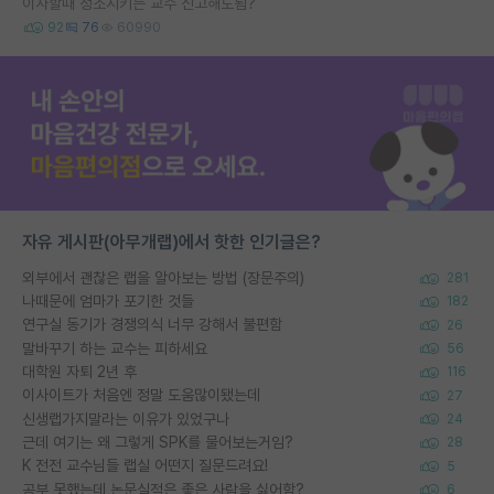
이사할때 청소시키는 교수 신고해도됨?
92
76
60990
자유 게시판(아무개랩)에서 핫한 인기글은?
외부에서 괜찮은 랩을 알아보는 방법 (장문주의)
281
나때문에 엄마가 포기한 것들
182
연구실 동기가 경쟁의식 너무 강해서 불편함
26
말바꾸기 하는 교수는 피하세요
56
대학원 자퇴 2년 후
116
이사이트가 처음엔 정말 도움많이됐는데
27
신생랩가지말라는 이유가 있었구나
24
근데 여기는 왜 그렇게 SPK를 물어보는거임?
28
K 전전 교수님들 랩실 어떤지 질문드려요!
5
공부 못했는데 논문실적은 좋은 사람을 싫어함?
6