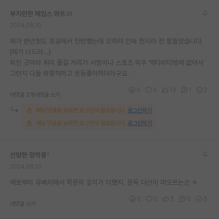
재팬라운지 🌸
부지런한 제임스 와트
2024.08.10
제가 반년정도 포공에서 인턴했는데 오히려 인싸 천지라 전 힘들었습니다.
(제가 너드라...)
외진 곳이라 취미 즐길 거리가 서핑이나 스포츠 위주 액티비티밖에 없어서
그런지 다들 외향적이고 운동좋아하더라구요.
0
0
13
1
2
대댓글 2개
대댓글 쓰기
해당 댓글을 보려면 로그인이 필요합니다.
로그인하기
해당 댓글을 보려면 로그인이 필요합니다.
로그인하기
선량한 정약용
*
2024.08.10
예로부터 유배지에서 학문의 깊이가 더했지. 문득 다산이 떠오르는군 ㅎ
0
0
5
0
5
대댓글 쓰기