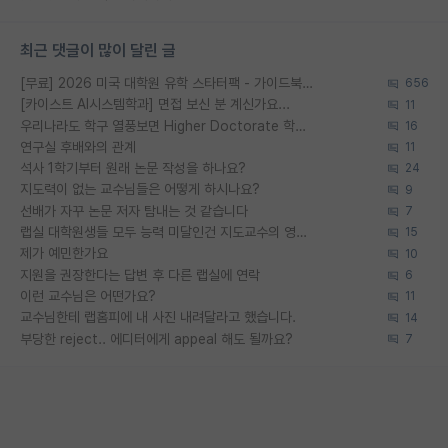
최근 댓글이 많이 달린 글
[무료] 2026 미국 대학원 유학 스타터팩 - 가이드북 & 합격자 컨택메일 템플릿
656
[카이스트 AI시스템학과] 면접 보신 분 계신가요...
11
우리나라도 학구 열풍보면 Higher Doctorate 학위가 필요하다고 봅니다.
16
연구실 후배와의 관계
11
석사 1학기부터 원래 논문 작성을 하나요?
24
지도력이 없는 교수님들은 어떻게 하시나요?
9
선배가 자꾸 논문 저자 탐내는 것 같습니다
7
랩실 대학원생들 모두 능력 미달인건 지도교수의 영향 아닌가?
15
제가 예민한가요
10
지원을 권장한다는 답변 후 다른 랩실에 연락
6
이런 교수님은 어떤가요?
11
교수님한테 랩홈피에 내 사진 내려달라고 했습니다.
14
부당한 reject.. 에디터에게 appeal 해도 될까요?
7