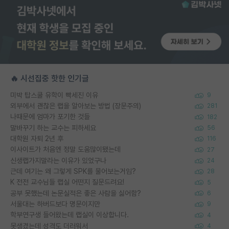
🔥 시선집중 핫한 인기글
미박 탑스쿨 유학이 빡세진 이유
9
외부에서 괜찮은 랩을 알아보는 방법 (장문주의)
281
나때문에 엄마가 포기한 것들
182
말바꾸기 하는 교수는 피하세요
56
대학원 자퇴 2년 후
116
이사이트가 처음엔 정말 도움많이됐는데
27
신생랩가지말라는 이유가 있었구나
24
근데 여기는 왜 그렇게 SPK를 물어보는거임?
28
K 전전 교수님들 랩실 어떤지 질문드려요!
5
공부 못했는데 논문실적은 좋은 사람을 싫어함?
6
서울대는 하버드보다 명문이지만
9
학부연구생 들어왔는데 랩실이 이상합니다.
4
못생겼는데 성격도 더러워서
4