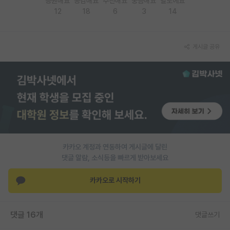
응원해요
공감해요
추천해요
궁금해요
별로에요
12
18
6
3
14
PI 전용 게시판
인문사회 계열 게시판
게시글 공유
특수/전문대학원 게시판
반도체/AI 게시판
장학금/장학생 게시판
학술 정보 게시판
홍보 게시판
카카오 계정과 연동하여 게시글에 달린
댓글 알람, 소식등을 빠르게 받아보세요
커리어
유학교육
카카오로 시작하기
이벤트
댓글 16개
댓글쓰기
반도체 아카데미