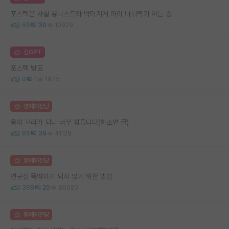
포스텍은 사실 유니스트와 박터지게 파이 나눠먹기 하는 중
68
30
10929
김GPT
포스텍 발표
0
1
1975
명예의전당
용의 꼬리가 되니 너무 힘듭니다(하소연 글)
86
39
41128
명예의전당
연구실 뚝딱이가 되지 않기 위한 방법
398
20
80020
명예의전당