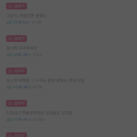
김GPT
그냥 다 꺼졌으면 좋겠다
52
13
9038
김GPT
포스텍 교수직이라
28
38
11164
김GPT
포스텍 대학원 그 누구도 반박 못하는 최대 단점
49
38
8078
김GPT
드러내고 학벌주의자인 교수들도 있긴함
47
44
20484
김GPT