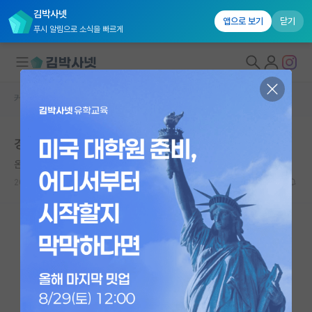
김박사넷
앱으로 보기
닫기
푸시 알림으로 소식을 빠르게
커뮤니티 홈
자유 게시판(아무개랩)
대학원생 모집
경험상 포스텍에는 진짜들만 있는 것 같습니다
국내대학원 정보
온화한 소크라테스
연구실&오픈랩
2024.08.10
16
11282
커뮤니티
커뮤니티 홈
전체글보기
베스트 게시판
IF 명예의전당