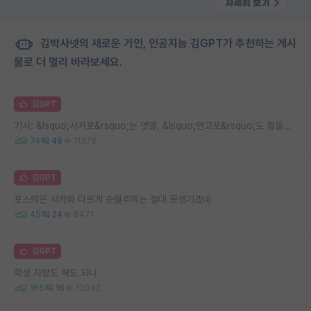
김박사넷의 새로운 거인, 인공지능 김GPT가 추천하는 게시
물로 더 멀리 바라보세요.
김GPT
기사: &lsquo;서카포&rsquo;는 옛말, &lsquo;연고포&rsquo;도 힘들다...어느 포스텍 대학원생의 고민
74
48
11376
김GPT
포스텍은 서카와 다르게 순혈주의는 절대 못생기겠네
45
24
8471
김GPT
학생 자랑도 해도 되나
165
16
13942