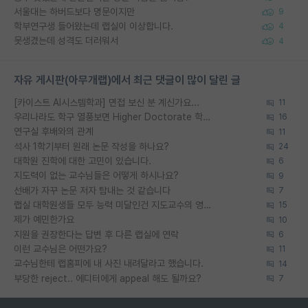
서울대는 하버드보다 명문이지만
9
학부연구생 들어왔는데 랩실이 이상합니다.
4
못생겼는데 성격도 더러워서
4
자유 게시판(아무개랩)에서 최근 댓글이 많이 달린 글
[카이스트 AI시스템학과] 면접 보신 분 계신가요...
11
우리나라도 학구 열풍보면 Higher Doctorate 학위가 필요하다고 봅니다.
16
연구실 후배와의 관계
11
석사 1학기부터 원래 논문 작성을 하나요?
24
대학원 진학에 대한 고민이 있습니다.
6
지도력이 없는 교수님들은 어떻게 하시나요?
9
선배가 자꾸 논문 저자 탐내는 것 같습니다
7
랩실 대학원생들 모두 능력 미달인건 지도교수의 영향 아닌가?
15
제가 예민한가요
10
지원을 권장한다는 답변 후 다른 랩실에 연락
6
이런 교수님은 어떤가요?
11
교수님한테 랩홈피에 내 사진 내려달라고 했습니다.
14
부당한 reject.. 에디터에게 appeal 해도 될까요?
7