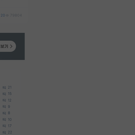
20
79804
21
15
12
9
8
10
17
22