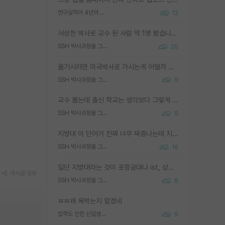
연구실적이 4년의 공백이 있는거 어떻게 생각하냐
12
서성한 박사로 교수 된 사람 딱 1명 봤습니다. 근데 지방대 박사로 교수된 거는 기적이 일어나야되요. 서성한 학부부터여도 빡센게 교수임용일텐데 지방대박사로 무슨 교수가 되나요...... 중소기업/중견기업 팀장급/연구소장급이나 될거 같네요.
SSH 박사과정을 그만두고 지방대 박사로 옮기면 교수의 꿈은 끝일까요?
20
옮기시려면 미국박사로 가시는게 어떨까 싶네요. 교수가 꿈이면 미국박사 하고 미국교수 까지 같이 노리시는게 기회가 많지 않을까요?
SSH 박사과정을 그만두고 지방대 박사로 옮기면 교수의 꿈은 끝일까요?
9
교수 뽑는데 출신 학교는 생각보다 그렇게 안 봄. 앞으로는 더 안 보게 될거임. 박사는 어디서 진행해도 됨. 단, 제대로 쌓고 좋은 실적 만들 수 있다면. 그런데 지방대는 그럴 가능성이 지극히 낮음. 나만 열심히 잘 하면 된다? 인간은 주변 환경에 지배되는 나약한 존재임. 주변의 지방대 대학원생과 섞이고 지방 특유의 여유로움 또는 나쁘게 얘기해서 나태함에 젖어 살다보면 교수의 꿈 자체를 잊어버리게 될 가능성도 있음. 주변 환경이 70~80%임.
SSH 박사과정을 그만두고 지방대 박사로 옮기면 교수의 꿈은 끝일까요?
9
지방대 이 단어가 진짜 너무 짜증나는데 지방대면 다 그냥 쓰레기인가요? 무슨 말 같지도 않은 댓글들이 있는건지??? 지방에도 충분히 좋은 대학 많고 충분히 잘하는 교수님들 많습니다 포항공대 4개 IST 대표 지거국들 여기 모두 다 지방에 있고 여기 출신들 중에 교수하는 분들 적지 않습니다 지거국 출신이 무슨 교수를 하냐?라고 생각할 사람들 많은데 상위 대표 지거국에 아웃라이어들 많습니다 결국 개인의 연구역량과 실적이 중요합니다 이 역량을 펼치는데 있어서 지도교수와의 합도 중요합니다. 그리고 경력이 필요하면 해외포닥까지 다녀오세요
SSH 박사과정을 그만두고 지방대 박사로 옮기면 교수의 꿈은 끝일까요?
16
일단 지방대라는 것이 포항공대나 ist, 상위 지거국은 아니라고 생각하겠습니다. 그런곳은 서성한에 비해 소위 대학 네임밸류가 크게 뒤떨어지지는 않으니까요. 대학 이름이 중요하냐? 당연합니다. 대학 이름이 좋아서 좋은 아웃풋이 나오는 것이냐, 좋은 대학은 좋은 사람과 좋은 기회가 몰려있으니 아웃풋도 자연스럽게 좋아지는 것이냐? 대답하기 어려운 문제입니다. 아직 한국 사회에서 학벌을 보는 것도, 특히 이공계를 중심으로 학벌보다는 실적 위주라는 분위기가 형성되는 것도 사실입니다. 지방대 출신으로 전임교수가 될수 있느냐? 가능 불가능을 따지면 당연히 가능입니다. 지방대 박사 출신으로 전임교원이 된 경우가 실제로 있으니까요. 현실적인 가능성이 있느냐? 지금 이정도 대학의 교수가 되고싶다고 생각되는 대학 들어가서 컴공과 교수 목록 켜고 박사 어디서 받았는지 쭉 한번 보세요. 냉정하게 지방대 출신인 분들이 많지는 않으실겁니다.
게시글 공유
SSH 박사과정을 그만두고 지방대 박사로 옮기면 교수의 꿈은 끝일까요?
8
ㅉㅉ왜 욕먹는지 알겠네
입학도 안한 신입생이 원래 관심을 받나요
9