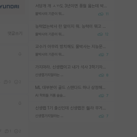
서당개 개 ㅅㄲ도 3년이면 풍월 읊는데 박사 5년 이상 대리고 있으면서 물된건 교수 탓 맞는ㄱ게 거기가 서당이 아니란 소리임
물박사의 기준이 뭐임?
11
능력없는박사 란 말이지 뭐. 능력이 뭐고 능력이 있다는게 뭔지는 사람마다 기준이 다르니까 얘기해봐야 서로 자기 기준만 얘기해서 논쟁이 끝이 안나고. 주위에서 능력있고 야심있는 신입생이 교수가 유의미한 피드백을 아예 안주면서 제대로된 과제에 참여해볼 기회도 제공하지 않고 잡일 뺑뺑이만 돌려서 맨날 단순작업만 하면서 밤새다가 눈빛이 점점 죽어가는걸 본 사람은 물박사는 교수탓이라고 하고, 교수는 이것저것 알려도 주고 기회도 주고 사수 동기 붙여주면서 어떻게든 끌고가려고 하는데 본인이 매일 뺀질거리면서 출근 하는둥마는둥 하다가 기껏 와서도 폰이나 쳐다보다가 실험 망치고 저녁약속있어서 먼저 가볼게요~ 하는걸 본 사람은 물박사는 본인탓이라고 함.
댓글쓰기
물박사의 기준이 뭐임?
12
교수가 아무리 방치해도 물박사는 지능문제고 본인 의지 문제임. 만물 교수탓 하는 애들이 이상한거임.
물박사의 기준이 뭐임?
7
가지마라. 신생랩이고 내가 석사 3학기차인데 최고참인데 나도 아무것도 모르는데 교수가 후배들 왜 논문 교육 안시키냐. 논문 왜 안 써오냐 닦달한다
신생랩가지말라는 이유가 있었구나
8
4
0
2
ML 대부분이 골드 스탠다드 하나 상정해놓고 (벤치마크 데이터셋이 여러 개면 여러 개 상정) 그거 얼마나 잘 맞추나 싸움임 가끔 번뜩이는 설계 철학을 보여주는 논문들도 있지만 대부분 그거 성적 얼마나 더 올리느라에 혈안이 되어 있는 측면이 잇음
AI 학회들 거품 슬슬 지적이 나오네요
7
신생랩 1기 출신인데 신생랩은 줠라 무거운 바벨 같은거임. 들면 대박인데 못들면 깔려 죽음. 아무도 알려주지 않는 환경에서 자생해야하지만, 일단 살아남았다면 그 어떤 사람보다 악착같고 생존력 높은 사람으로 거듭날 수 있음
신생랩가지말라는 이유가 있었구나
7
7
1
2