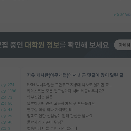
398
자유 게시판(아무개랩)에서 최근 댓글이 많이 달린 글
SSH 박사과정을 그만두고 지방대 박사로 옮기면 교수의 꿈은 끝일까요?
274
카이스트는 모든 연구실마다 서버 제공해주나요?
1388
학부신입생 질문
72
알츠하이머 관련 고등학생 탐구 포트폴리오
50
연구실 학생 하나 자퇴했는데
43
입학도 안한 신입생이 원래 관심을 받나요
29
물박사의 기준이 뭐임?
40
랩홈피에 다들 본인 사진 올리냐
3