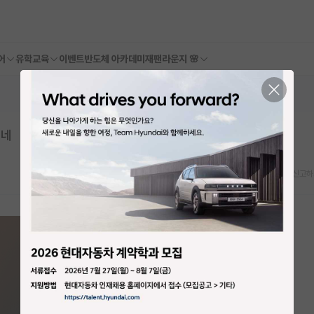
어
유학교육
이벤트
반도체 아카데미
재팬라운지 🌸
겠네
스크랩
신고하