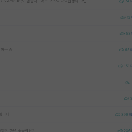
o;연고포&rsquo;도 힘들다...어느 포스텍 대학원생의 고민
74
12
53
 하는 중
68
151
합니다.
399
어떻게 하면 좋을까요?
206