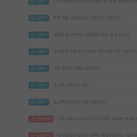
기사: &lsquo;서카포&rsquo;는 옛말, &lsqu
김GPT
학부 학벌 순혈주의는 정말 있는 개념임?
김GPT
경험상 포스텍에는 진짜들만 있는 것 같습니다
김GPT
포스텍은 사실 유니스트와 박터지게 파이 나눠먹기
김GPT
너무 열심히 살필요 없더라....
김GPT
포스텍 하계인턴 의미
김GPT
포스텍은 타대생 차별 심한가요?
김GPT
지도 교수는 반드시 인성이 바른 사람을 만나야 
명예의전당
박사졸업이 길어져 남편이 힘들어합니다. 제가 
명예의전당