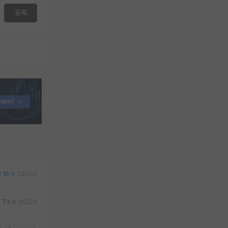
등록
16
29600
73
25224