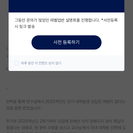
자유 게시판(아무개랩)
그동안 문의가 많았던 레벨업반 설명회를 진행합니다. *사전등록
미국 유학 게시판
시 링크 발송
미국 대학원 합격 후기 게시판
사전 등록하기
대학원생 모집 게시판
1차 작성 글이예요. 후술될 내용에 대해 이해가 필요하신 분들은 링크를 타
고 읽어주시면 감사하겠습니다.
대학원 합격 후기 게시판
하루 동안 이 컨텐츠 보지 않기
https://phdkim.net/board/free/61008
연구실(PI) 홍보 게시판
석박사 채용 정보 게시판
-
임용 정보 게시판
컨택을 통해 연구실에서 2025학년도 전기 대학원생 모집은 예정이 없다는
학부 인턴 게시판
것을 답변 받았습니다.
취업 게시판
추가로 2025학년도 2학기부터 모집에 관해선 아직 정해지지 않아 확답이
힘들다는 내용과, 제 준비 과정을 보시고 교수님께서 국내 대학원 진학에 도
임용 후기 게시판