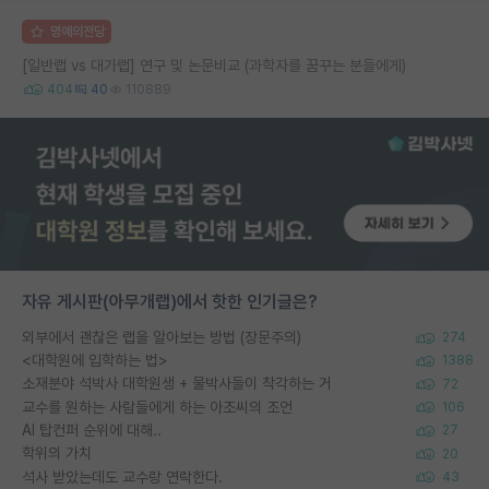
명예의전당
[일반랩 vs 대가랩] 연구 및 논문비교 (과학자를 꿈꾸는 분들에게)
404
40
110889
자유 게시판(아무개랩)에서 핫한 인기글은?
외부에서 괜찮은 랩을 알아보는 방법 (장문주의)
274
<대학원에 입학하는 법>
1388
소재분야 석박사 대학원생 + 물박사들이 착각하는 거
72
교수를 원하는 사람들에게 하는 아조씨의 조언
106
AI 탑컨퍼 순위에 대해..
27
학위의 가치
20
석사 받았는데도 교수랑 연락한다.
43