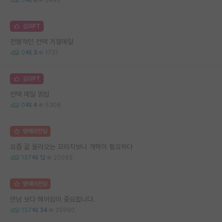
김GPT
전형적인 컨택 거절메일
0
3
1731
김GPT
컨택 메일 읽씹
0
4
5308
명예의전당
요즘 글 올라오는 꼬라지보니 개혁이 필요하다
137
12
20055
명예의전당
만남 보다 헤어짐이 중요합니다.
137
34
25990