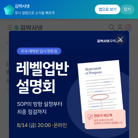
김박사넷
앱으로 보기
닫기
푸시 알림으로 소식을 빠르게
커뮤니티 홈
자유 게시판(아무개랩)
대학원생 모집
(2탄) 정말 가고 싶었던 연구실.... 컨택 메일 거절 답변을
국내대학원 정보
받았어요..
연구실&오픈랩
즐거운 앙투안 라부아지에
커뮤니티
2024.08.21
9
8083
커뮤니티 홈
전체글보기
베스트 게시판
IF 명예의전당