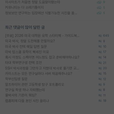
이사이트가 처음엔 정말 도움많이됐는데
9
커뮤니티는 다 쓰레기통이지
5
정보보안 연구하는 입장에선 식별가능한 사진을 올리는건 비추이긴함
5
최근 댓글이 많이 달린 글
[무료] 2026 미국 대학원 유학 스타터팩 - 가이드북 & 합격자 컨택메일 템플릿
645
미국 박사, 정말 도전해볼 만할까요?
9
미국 박사 컨택 메일 답변 질문
10
미박 탑스쿨 유학이 빡세진 이유
17
혹시 이정도 스펙이면 어느정도 잡고 준비해야하나요?
14
타대 학부연구생 컨택 조언
21
SSH 박사과정을 그만두고 지방대 박사로 옮기면 교수의 꿈은 끝일까요?
20
카이스트는 모든 연구실마다 서버 제공해주나요?
15
학부신입생 질문
12
알츠하이머 관련 고등학생 탐구 포트폴리오
9
연구실 학생 하나 자퇴했는데
8
물박사의 기준이 뭐임?
11
랩홈피에 다들 본인 사진 올리냐
18