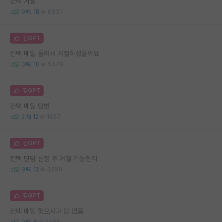
컨택 거절
9
18
6331
김GPT
컨택 메일 돌려서 거절하셨을까요
0
10
5479
김GPT
컨택 메일 답변
2
12
1957
김GPT
컨택 면담 신청 후 거절 가능한지
9
12
3290
김GPT
컨택 메일 읽으시고 답 없음
0
8
2486