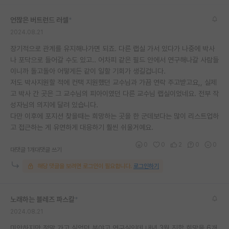
언짢은 버트런드 러셀
*
2024.08.21
장기적으로 관계를 유지해나가면 되죠. 다른 랩실 가서 있다가 나중에 박사
나 포닥으로 들어갈 수도 있고.. 어차피 같은 필드 안에서 연구해나갈 사람들
이니까 돌고돌아 어떻게든 같이 일할 기회가 생길겁니다.
저도 박사지원할 적에 컨택 지원했던 교수님과 가끔 연락 주고받고요,, 실제
고 박사 간 곳은 그 교수님의 피아이였던 다른 교수님 랩실이었네요. 전부 작
성자님의 의지에 달려 있습니다.
다만 이후에 포지션 찾을때는 희망하는 곳을 한 군데보다는 많이 리스트업하
고 접근하는 게 유연하게 대응하기 훨씬 쉬울거예요.
0
0
2
0
0
대댓글 1개
대댓글 쓰기
해당 댓글을 보려면 로그인이 필요합니다.
로그인하기
노래하는 블레즈 파스칼
*
2024.08.21
미안하지만 정말 가고 싶었던 분야고 연구실인데 내년 3월 진학 희망을 6개