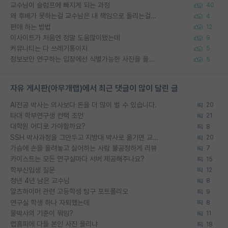
교수님이 슬럼프에 빠지게 되는 과정
40
왜 후배가 못하는걸 교수님은 내 책임으로 돌리는걸까요?
4
편애 하는 방법
12
이사이트가 처음엔 정말 도움많이됐는데
9
커뮤니티는 다 쓰레기통이지
5
정보보안 연구하는 입장에선 식별가능한 사진을 올리는건 비추이긴함
5
자유 게시판(아무개랩)에서 최근 댓글이 많이 달린 글
AI전공 박사는 의사보다 돈을 더 많이 벌 수 있습니다.
20
타대 학부연구생 컨택 조언
21
대학원 어디로 가야할까요?
8
SSH 박사과정을 그만두고 지방대 박사로 옮기면 교수의 꿈은 끝일까요?
20
가슴에 손을 올려놓고 싫어하는 사람 불공정하게 리뷰
7
카이스트는 모든 연구실마다 서버 제공해주나요?
15
학부신입생 질문
12
정년 4년 남은 교수님
8
알츠하이머 관련 고등학생 탐구 포트폴리오
9
연구실 학생 하나 자퇴했는데
8
물박사의 기준이 뭐임?
11
랩홈피에 다들 본인 사진 올리냐
18