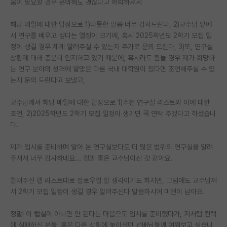
움이 필요할 경우 문의해도 괜찮다고 허락하셔서
PI 전용 게시판
해당 메일에 대한 답장으로 1)따뜻한 말씀 너무 감사드린다, 2)교수님 밑에
서 연구를 배우고 싶다는 열정이 크기에, 혹시 2025학년도 2학기 모집 일
인문사회 계열 게시판
정이 생길 경우 제게 알려주실 수 있는지 추가로 문의 드린다, 3)또, 연구실
특수/전문대학원 게시판
상황에 대해 충분히 인지하고 있기 때문에, 혹시라도 힘들 경우 제가 희망하
는 연구 분야의 성격에 알맞은 다른 국내 대학원이 있다면 조언해주실 수 있
반도체/AI 게시판
는지 문의 드린다고 보냈고,
장학금/장학생 게시판
교수님께서 해당 메일에 대한 답장으로 1)추천 연구실 리스트와 이에 대한
조언, 2)2025학년도 2학기 모집 일정이 생기면 꼭 연락 주겠다고 하셨습니
학술 정보 게시판
다.
홍보 게시판
제가 입시를 준비하며 알아 본 연구실보다도 더 많은 범위의 연구실을 알려
커리어
주셔서 너무 감사하네요... 정말 좋은 교수님이신 것 같아요.
유학교육
알려주신 랩 리스트대로 팔로우업 할 생각이기도 하지만, 그럼에도 교수님께
서 2학기 모집 일정이 생길 경우 알려주신다 말씀하시어 미련이 남아요.
이벤트
정말! 이 랩실이 아니면 안 된다는 마음으로 입시를 준비했다가, 저처럼 컨택
반도체 아카데미
에 실패하신 분들, 혹은 다른 상황에 놓이셨던 선배님들께 여쭤보고 싶습니