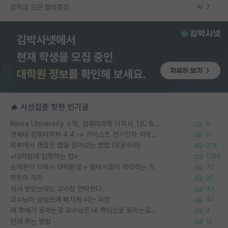
장학금 모은 랩비통장
7
🔥 시선집중 핫한 인기글
Korea University 수학, 컴퓨터과학 이학사, UC Berkeley 산업공학 대학원 공학박사가 되는 것은 쉽지 않겠죠?
9
경북대 컴퓨터학부 4.4 -> 카이스트 전기전자 석박사통합과정 합격
21
외부에서 괜찮은 랩을 알아보는 방법 (장문주의)
274
<대학원에 입학하는 법>
1388
소재분야 석박사 대학원생 + 물박사들이 착각하는 거
72
학위의 가치
20
석사 받았는데도 교수랑 연락한다.
43
교수님이 슬럼프에 빠지게 되는 과정
40
왜 후배가 못하는걸 교수님은 내 책임으로 돌리는걸까요?
4
편애 하는 방법
12