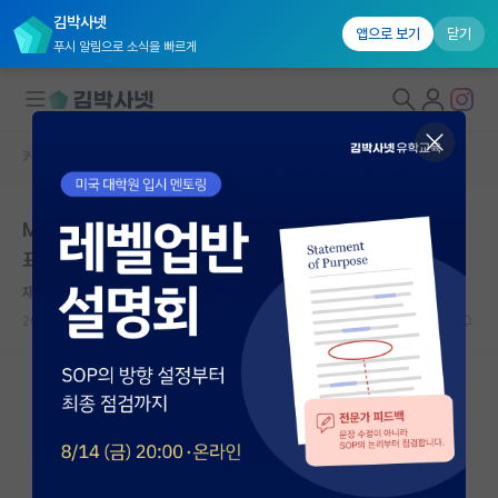
김박사넷
앱으로 보기
닫기
푸시 알림으로 소식을 빠르게
커뮤니티 홈
미국 유학 게시판
대학원생 모집
MIT에서 신규 대학원생 등록율이 20% 줄어들었다고 발
국내대학원 정보
표
연구실&오픈랩
재밌는 피터 힉스
커뮤니티
2026.05.15
10
10966
커뮤니티 홈
전체글보기
베스트 게시판
IF 명예의전당