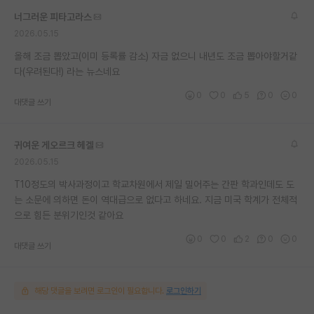
너그러운 피타고라스
2026.05.15
올해 조금 뽑았고(이미 등록률 감소) 자금 없으니 내년도 조금 뽑아야할거같
다(우려된다!) 라는 뉴스네요
0
0
5
0
0
대댓글 쓰기
귀여운 게오르크 헤겔
2026.05.15
T10정도의 박사과정이고 학교차원에서 제일 밀어주는 간판 학과인데도 도
는 소문에 의하면 돈이 역대급으로 없다고 하네요. 지금 미국 학계가 전체적
으로 힘든 분위기인것 같아요
0
0
2
0
0
대댓글 쓰기
해당 댓글을 보려면 로그인이 필요합니다.
로그인하기