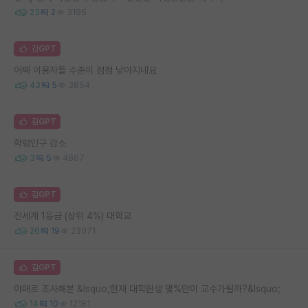
23
2
3195
김GPT
어째 이용자들 수준이 점점 낮아지네요
43
5
3854
김GPT
학령인구 감소
3
5
4867
김GPT
전세계 1등급 (상위 4%) 대학교
26
19
23071
김GPT
야매로 조사해본 &lsquo;현재 대학원생 몇%만이 교수가될까?&lsquo;
14
10
12181