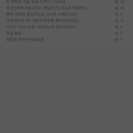
AI 학회들 거품 슬슬 지적이 나오네요
32
박사진학하기에 2억은 괜찮은 (?) 정도의 경제력인가요
16
SPK 대학원 현실적으로 가능한 스펙인가요?
5
근데 여기는 왜 그렇게 SPK를 물어보는거임?
16
석사가 1저자 논문 가져가는게 흔한건가요?
5
면접 복장
5
편입생 학부연구생 질문
7