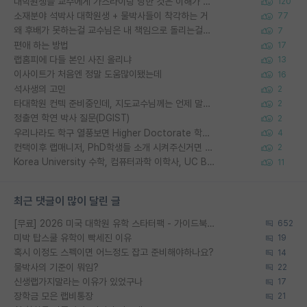
대학원생들 교수에게 가스라이팅 당한 것은 이해가 갑니다. 안타깝네요.
120
소재분야 석박사 대학원생 + 물박사들이 착각하는 거
77
왜 후배가 못하는걸 교수님은 내 책임으로 돌리는걸까요?
7
편애 하는 방법
17
랩홈피에 다들 본인 사진 올리냐
13
이사이트가 처음엔 정말 도움많이됐는데
16
석사생의 고민
2
타대학원 컨텍 준비중인데, 지도교수님께는 언제 말씀드려야 할까요?
2
정출연 학연 박사 질문(DGIST)
2
우리나라도 학구 열풍보면 Higher Doctorate 학위가 필요하다고 봅니다.
4
컨택이후 랩매니저, PhD학생들 소개 시켜주신거면 거의 컨펌에 가깝나요?
2
Korea University 수학, 컴퓨터과학 이학사, UC Berkeley 산업공학 대학원 공학박사가 되는 것은 쉽지 않겠죠?
11
최근 댓글이 많이 달린 글
[무료] 2026 미국 대학원 유학 스타터팩 - 가이드북 & 합격자 컨택메일 템플릿
652
미박 탑스쿨 유학이 빡세진 이유
19
혹시 이정도 스펙이면 어느정도 잡고 준비해야하나요?
14
물박사의 기준이 뭐임?
22
신생랩가지말라는 이유가 있었구나
17
장학금 모은 랩비통장
21