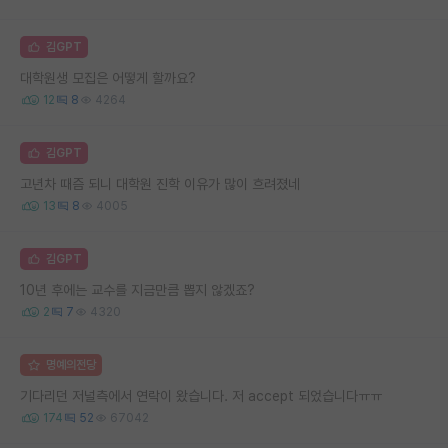
김GPT
대학원생 모집은 어떻게 할까요?
12
8
4264
김GPT
고년차 때즘 되니 대학원 진학 이유가 많이 흐려졌네
13
8
4005
김GPT
10년 후에는 교수를 지금만큼 뽑지 않겠죠?
2
7
4320
명예의전당
기다리던 저널측에서 연락이 왔습니다. 저 accept 되었습니다ㅠㅠ
174
52
67042