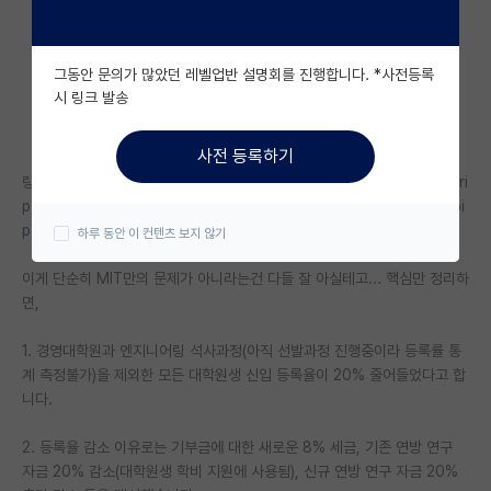
자유 게시판(아무개랩)
그동안 문의가 많았던 레벨업반 설명회를 진행합니다. *사전등록
미국 유학 게시판
시 링크 발송
미국 대학원 합격 후기 게시판
사전 등록하기
대학원생 모집 게시판
링크: https://president.mit.edu/writing-speeches/video-transcri
pt-message-president-kornbluth-about-funding-and-talent-pi
대학원 합격 후기 게시판
peline
하루 동안 이 컨텐츠 보지 않기
연구실(PI) 홍보 게시판
이게 단순히 MIT만의 문제가 아니라는건 다들 잘 아실테고... 핵심만 정리하
면,
석박사 채용 정보 게시판
임용 정보 게시판
1. 경영대학원과 엔지니어링 석사과정(아직 선발과정 진행중이라 등록률 통
계 측정불가)을 제외한 모든 대학원생 신입 등록율이 20% 줄어들었다고 합
학부 인턴 게시판
니다.
취업 게시판
2. 등록율 감소 이유로는 기부금에 대한 새로운 8% 세금, 기존 연방 연구
자금 20% 감소(대학원생 학비 지원에 사용됨), 신규 연방 연구 자금 20%
임용 후기 게시판