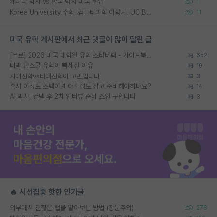
캐나다 박사 vs 한국 박사 미국 취업
1
Korea University 수학, 컴퓨터과학 이학사, UC Berkeley 산업공학 대학원 공학박사가 되는 것은 쉽지 않겠죠?
11
미국 유학 게시판에서 최근 댓글이 많이 달린 글
[무료] 2026 미국 대학원 유학 스타터팩 - 가이드북 & 합격자 컨택메일 템플릿
652
미박 탑스쿨 유학이 빡세진 이유
19
자대진학vs타대진학이 고민입니다.
3
혹시 이정도 스펙이면 어느정도 잡고 준비해야하나요?
14
AI 박사, 컨택 후 2차 인터뷰 준비 조언 구합니다
3
🔥 시선집중 핫한 인기글
외부에서 괜찮은 랩을 알아보는 방법 (장문주의)
278