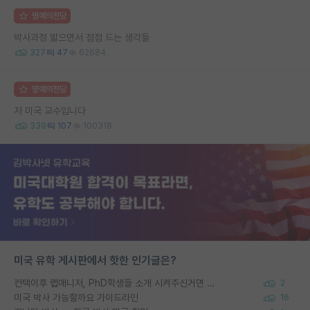
명예의전당
박사과정 밟으면서 점점 드는 생각들
327
47
62684
명예의전당
저 미국 교수입니다
339
107
100318
미국 유학 게시판에서 핫한 인기글은?
컨택이후 랩매니저, PhD학생들 소개 시켜주신거면 거의 컨펌에 가깝나요?
2
미국 박사 가능할까요 가이드라인
16