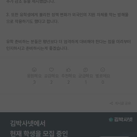
추가 감소 등을 제시했습니다.
PI 전용 게시판
3. 또한 유학생에게 불리한 정책 변화가 외국인의 지원 자체를 막는 방해물
으로 작용하기도 했다고 합니다.
인문사회 계열 게시판
특수/전문대학원 게시판
유학 준비하는 분들은 평년보다 더 엄격하게 대비해야 한다는 점을 미리부터
반도체/AI 게시판
인지하시고 준비하시는게 좋겠습니다.
장학금/장학생 게시판
학술 정보 게시판
응원해요
공감해요
추천해요
궁금해요
별로에요
3
2
2
1
0
홍보 게시판
커리어
게시글 공유
유학교육
이벤트
반도체 아카데미