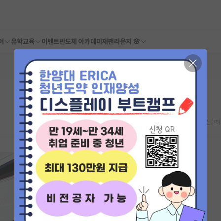
어
유학교육
이벤트
반도체 아카데미
재팬라운지 🌸
스크랩
신고하