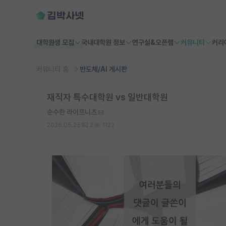
대학원생 모집
국내대학원 정보
연구실&오픈랩
커뮤니티
커리
커뮤니티 홈
반도체/AI 게시판
재직자 특수대학원 vs 일반대학원
순수한 라이프니츠
2026.05.25
2
1122