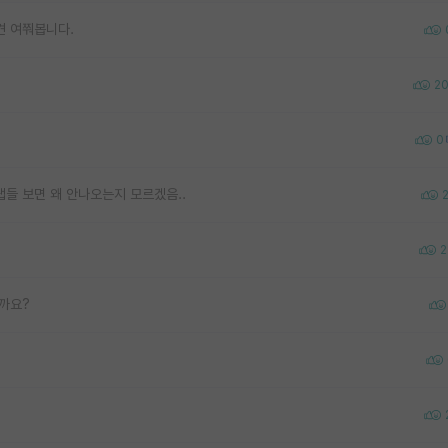
견 여쭤봅니다.
2
0
수랩들 보면 왜 안나오는지 모르겠음..
2
실까요?