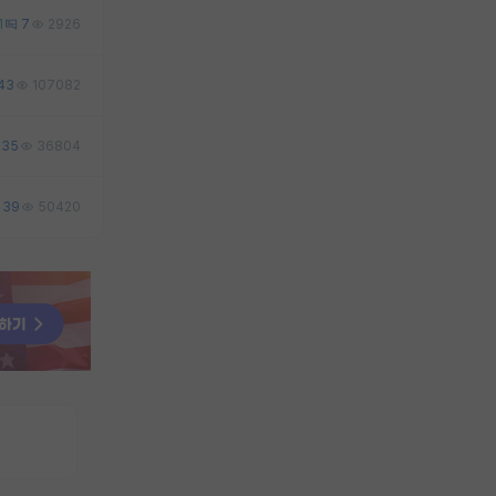
1
7
2926
43
107082
35
36804
39
50420