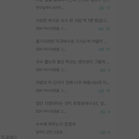
연구실적이 4년의 공백이 있는거 어떻게 생각하냐
12
서성한 박사로 교수 된 사람 딱 1명 봤습니다. 근데 지방대 박사로 교수된 거는 기적이 일어나야되요. 서성한 학부부터여도 빡센게 교수임용일텐데 지방대박사로 무슨 교수가 되나요...... 중소기업/중견기업 팀장급/연구소장급이나 될거 같네요.
SSH 박사과정을 그만두고 지방대 박사로 옮기면 교수의 꿈은 끝일까요?
20
옮기시려면 미국박사로 가시는게 어떨까 싶네요. 교수가 꿈이면 미국박사 하고 미국교수 까지 같이 노리시는게 기회가 많지 않을까요?
SSH 박사과정을 그만두고 지방대 박사로 옮기면 교수의 꿈은 끝일까요?
10
교수 뽑는데 출신 학교는 생각보다 그렇게 안 봄. 앞으로는 더 안 보게 될거임. 박사는 어디서 진행해도 됨. 단, 제대로 쌓고 좋은 실적 만들 수 있다면. 그런데 지방대는 그럴 가능성이 지극히 낮음. 나만 열심히 잘 하면 된다? 인간은 주변 환경에 지배되는 나약한 존재임. 주변의 지방대 대학원생과 섞이고 지방 특유의 여유로움 또는 나쁘게 얘기해서 나태함에 젖어 살다보면 교수의 꿈 자체를 잊어버리게 될 가능성도 있음. 주변 환경이 70~80%임.
SSH 박사과정을 그만두고 지방대 박사로 옮기면 교수의 꿈은 끝일까요?
9
지방대 이 단어가 진짜 너무 짜증나는데 지방대면 다 그냥 쓰레기인가요? 무슨 말 같지도 않은 댓글들이 있는건지??? 지방에도 충분히 좋은 대학 많고 충분히 잘하는 교수님들 많습니다 포항공대 4개 IST 대표 지거국들 여기 모두 다 지방에 있고 여기 출신들 중에 교수하는 분들 적지 않습니다 지거국 출신이 무슨 교수를 하냐?라고 생각할 사람들 많은데 상위 대표 지거국에 아웃라이어들 많습니다 결국 개인의 연구역량과 실적이 중요합니다 이 역량을 펼치는데 있어서 지도교수와의 합도 중요합니다. 그리고 경력이 필요하면 해외포닥까지 다녀오세요
SSH 박사과정을 그만두고 지방대 박사로 옮기면 교수의 꿈은 끝일까요?
16
일단 지방대라는 것이 포항공대나 ist, 상위 지거국은 아니라고 생각하겠습니다. 그런곳은 서성한에 비해 소위 대학 네임밸류가 크게 뒤떨어지지는 않으니까요. 대학 이름이 중요하냐? 당연합니다. 대학 이름이 좋아서 좋은 아웃풋이 나오는 것이냐, 좋은 대학은 좋은 사람과 좋은 기회가 몰려있으니 아웃풋도 자연스럽게 좋아지는 것이냐? 대답하기 어려운 문제입니다. 아직 한국 사회에서 학벌을 보는 것도, 특히 이공계를 중심으로 학벌보다는 실적 위주라는 분위기가 형성되는 것도 사실입니다. 지방대 출신으로 전임교수가 될수 있느냐? 가능 불가능을 따지면 당연히 가능입니다. 지방대 박사 출신으로 전임교원이 된 경우가 실제로 있으니까요. 현실적인 가능성이 있느냐? 지금 이정도 대학의 교수가 되고싶다고 생각되는 대학 들어가서 컴공과 교수 목록 켜고 박사 어디서 받았는지 쭉 한번 보세요. 냉정하게 지방대 출신인 분들이 많지는 않으실겁니다.
SSH 박사과정을 그만두고 지방대 박사로 옮기면 교수의 꿈은 끝일까요?
9
ㅉㅉ왜 욕먹는지 알겠네
입학도 안한 신입생이 원래 관심을 받나요
9
 것 같습니