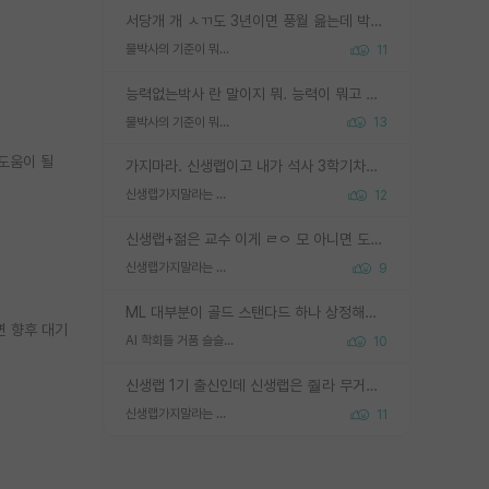
서당개 개 ㅅㄲ도 3년이면 풍월 읊는데 박사 5년 이상 대리고 있으면서 물된건 교수 탓 맞는ㄱ게 거기가 서당이 아니란 소리임
물박사의 기준이 뭐임?
11
능력없는박사 란 말이지 뭐. 능력이 뭐고 능력이 있다는게 뭔지는 사람마다 기준이 다르니까 얘기해봐야 서로 자기 기준만 얘기해서 논쟁이 끝이 안나고. 주위에서 능력있고 야심있는 신입생이 교수가 유의미한 피드백을 아예 안주면서 제대로된 과제에 참여해볼 기회도 제공하지 않고 잡일 뺑뺑이만 돌려서 맨날 단순작업만 하면서 밤새다가 눈빛이 점점 죽어가는걸 본 사람은 물박사는 교수탓이라고 하고, 교수는 이것저것 알려도 주고 기회도 주고 사수 동기 붙여주면서 어떻게든 끌고가려고 하는데 본인이 매일 뺀질거리면서 출근 하는둥마는둥 하다가 기껏 와서도 폰이나 쳐다보다가 실험 망치고 저녁약속있어서 먼저 가볼게요~ 하는걸 본 사람은 물박사는 본인탓이라고 함.
물박사의 기준이 뭐임?
13
 도움이 될
가지마라. 신생랩이고 내가 석사 3학기차인데 최고참인데 나도 아무것도 모르는데 교수가 후배들 왜 논문 교육 안시키냐. 논문 왜 안 써오냐 닦달한다
신생랩가지말라는 이유가 있었구나
12
신생랩+젊은 교수 이게 ㄹㅇ 모 아니면 도인듯.
신생랩가지말라는 이유가 있었구나
9
ML 대부분이 골드 스탠다드 하나 상정해놓고 (벤치마크 데이터셋이 여러 개면 여러 개 상정) 그거 얼마나 잘 맞추나 싸움임 가끔 번뜩이는 설계 철학을 보여주는 논문들도 있지만 대부분 그거 성적 얼마나 더 올리느라에 혈안이 되어 있는 측면이 잇음
능하면 향후 대기
AI 학회들 거품 슬슬 지적이 나오네요
10
신생랩 1기 출신인데 신생랩은 줠라 무거운 바벨 같은거임. 들면 대박인데 못들면 깔려 죽음. 아무도 알려주지 않는 환경에서 자생해야하지만, 일단 살아남았다면 그 어떤 사람보다 악착같고 생존력 높은 사람으로 거듭날 수 있음
신생랩가지말라는 이유가 있었구나
11