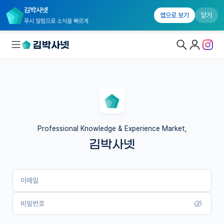
김박사넷
앱으로 보기
닫기
푸시 알림으로 소식을 빠르게
대학원생 모집
국내대학원 정보
연구실&오픈랩
Professional Knowledge & Experience Market,
김박사넷
커뮤니티
커리어
이메일
유학교육
이벤트
비밀번호
반도체 아카데미