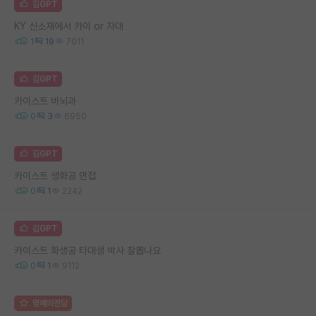
김GPT
KY 신소재에서 카이 or 자대
1
19
7011
김GPT
카이스트 바뇌과
0
3
6950
김GPT
카이스트 생화공 면접
0
1
2242
김GPT
카이스트 화생공 타대생 박사 잘뽑나요
0
1
9112
명예의전당