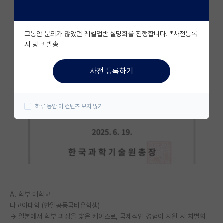
자유 게시판(아무개랩)
그동안 문의가 많았던 레벨업반 설명회를 진행합니다. *사전등록
미국 유학 게시판
시 링크 발송
미국 대학원 합격 후기 게시판
사전 등록하기
대학원생 모집 게시판
대학원 합격 후기 게시판
하루 동안 이 컨텐츠 보지 않기
연구실(PI) 홍보 게시판
석박사 채용 정보 게시판
임용 정보 게시판
학부 인턴 게시판
A. 학부 대학교
취업 게시판
나고야대학 (한일공동국비유학생)
→ 일본에서 학부 과정을 밟은 케이스로, 국제적인 경험이 지원 시 차별화
임용 후기 게시판