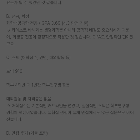
요소가 될 수 있었던 것 같습니다.
PI 전용 게시판
B. 전공, 학점
인문사회 계열 게시판
화학생명공학 전공 / GPA 3.69 (4.3 만점 기준)
→ 카이스트 바뇌과는 생명과학뿐 아니라 공학적 배경도 중요시하기 때문
특수/전문대학원 게시판
에, 화생공 전공이 긍정적으로 작용한 것 같습니다. GPA도 안정적인 편이었
고요.
반도체/AI 게시판
C. 스펙 (어학점수, 인턴, 대외활동 등)
장학금/장학생 게시판
토익 910
학술 정보 게시판
홍보 게시판
학부 4학년 때 1년간 학부연구생 활동
커리어
대외활동 및 자격증은 없음
→ 어학점수는 기본적인 커트라인을 넘겼고, 실질적인 스펙은 학부연구생
유학교육
경험이 핵심이었습니다. 실험실 경험이 실제 면접에서도 많은 질문으로 이어
졌습니다.
이벤트
D. 면접 후기 (기출 포함)
반도체 아카데미