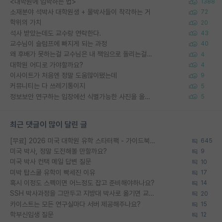
<대학원에 입학하는 법>
1388
소재분야 석박사 대학원생 + 물박사들이 착각하는 거
72
학위의 가치
20
석사 받았는데도 교수랑 연락한다.
43
교수님이 슬럼프에 빠지게 되는 과정
40
왜 후배가 못하는걸 교수님은 내 책임으로 돌리는걸까요?
4
대학원 어디로 가야할까요?
4
이사이트가 처음엔 정말 도움많이됐는데
9
커뮤니티는 다 쓰레기통이지
5
정보보안 연구하는 입장에선 식별가능한 사진을 올리는건 비추이긴함
5
최근 댓글이 많이 달린 글
[무료] 2026 미국 대학원 유학 스타터팩 - 가이드북 & 합격자 컨택메일 템플릿
645
미국 박사, 정말 도전해볼 만할까요?
9
미국 박사 컨택 메일 답변 질문
10
미박 탑스쿨 유학이 빡세진 이유
17
혹시 이정도 스펙이면 어느정도 잡고 준비해야하나요?
14
SSH 박사과정을 그만두고 지방대 박사로 옮기면 교수의 꿈은 끝일까요?
20
카이스트는 모든 연구실마다 서버 제공해주나요?
15
학부신입생 질문
12