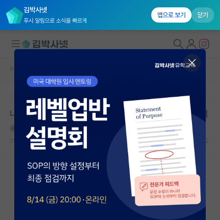
김박사넷
앱으로 보기
닫기
푸시 알림으로 소식을 빠르게
커뮤니티 홈
대학원 합격 후기 게시판
대학원생 모집
본문이 수정되지 않는 박제글입니다.
국내대학원 정보
나고야대 화생공 3.69 → 카이스트 바뇌과 석사과정 합격
연구실&오픈랩
용감한 앨런 튜링
커뮤니티
2025.07.30
2
3669
커뮤니티 홈
전체글보기
베스트 게시판
IF 명예의전당