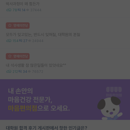
박사과정이 왜 힘든가
78
14
37444
명예의전당
모두가 잊고있는, 반드시 잊혀질, 대학원의 본질
154
27
24944
명예의전당
내 석사생활 참 많은일들이 있엇네요^^
212
34
76572
대학원 합격 후기 게시판에서 핫한 인기글은?