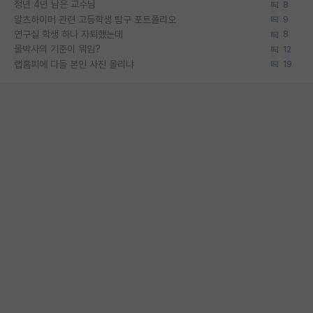
정년 4년 남은 교수님
8
알츠하이머 관련 고등학생 탐구 포트폴리오
9
연구실 학생 하나 자퇴했는데
8
물박사의 기준이 뭐임?
12
랩홈피에 다들 본인 사진 올리냐
19