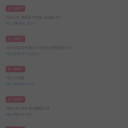
김GPT
카이스트 생화공 학점컷 궁금합니다
0
6
2955
김GPT
석사과정 합격했더니 세상이 장밋빛입니다
35
11
13900
김GPT
카이 신생랩
0
6
10119
김GPT
카이스트 바뇌 합격했습니다
2
2
1621