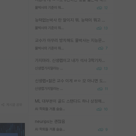
물박사의 기준이 뭐임?
12
능력없는박사 란 말이지 뭐. 능력이 뭐고 능력이 있다는게 뭔지는 사람마다 기준이 다르니까 얘기해봐야 서로 자기 기준만 얘기해서 논쟁이 끝이 안나고. 주위에서 능력있고 야심있는 신입생이 교수가 유의미한 피드백을 아예 안주면서 제대로된 과제에 참여해볼 기회도 제공하지 않고 잡일 뺑뺑이만 돌려서 맨날 단순작업만 하면서 밤새다가 눈빛이 점점 죽어가는걸 본 사람은 물박사는 교수탓이라고 하고, 교수는 이것저것 알려도 주고 기회도 주고 사수 동기 붙여주면서 어떻게든 끌고가려고 하는데 본인이 매일 뺀질거리면서 출근 하는둥마는둥 하다가 기껏 와서도 폰이나 쳐다보다가 실험 망치고 저녁약속있어서 먼저 가볼게요~ 하는걸 본 사람은 물박사는 본인탓이라고 함.
물박사의 기준이 뭐임?
13
교수가 아무리 방치해도 물박사는 지능문제고 본인 의지 문제임. 만물 교수탓 하는 애들이 이상한거임.
물박사의 기준이 뭐임?
7
가지마라. 신생랩이고 내가 석사 3학기차인데 최고참인데 나도 아무것도 모르는데 교수가 후배들 왜 논문 교육 안시키냐. 논문 왜 안 써오냐 닦달한다
신생랩가지말라는 이유가 있었구나
13
신생랩+젊은 교수 이게 ㄹㅇ 모 아니면 도인듯.
신생랩가지말라는 이유가 있었구나
11
ML 대부분이 골드 스탠다드 하나 상정해놓고 (벤치마크 데이터셋이 여러 개면 여러 개 상정) 그거 얼마나 잘 맞추나 싸움임 가끔 번뜩이는 설계 철학을 보여주는 논문들도 있지만 대부분 그거 성적 얼마나 더 올리느라에 혈안이 되어 있는 측면이 잇음
게시글 공유
AI 학회들 거품 슬슬 지적이 나오네요
10
neurips는 괜찮음
AI 학회들 거품 슬슬 지적이 나오네요
9