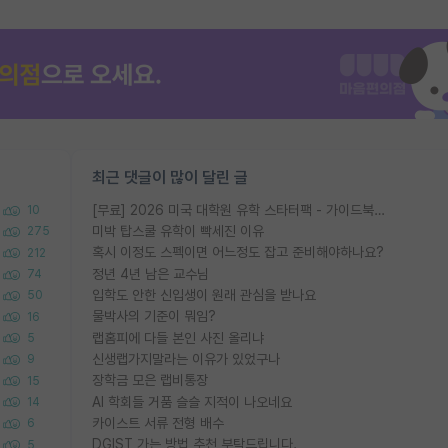
최근 댓글이 많이 달린 글
[무료] 2026 미국 대학원 유학 스타터팩 - 가이드북 & 합격자 컨택메일 템플릿
10
미박 탑스쿨 유학이 빡세진 이유
275
혹시 이정도 스펙이면 어느정도 잡고 준비해야하나요?
212
정년 4년 남은 교수님
74
입학도 안한 신입생이 원래 관심을 받나요
50
물박사의 기준이 뭐임?
16
랩홈피에 다들 본인 사진 올리냐
5
신생랩가지말라는 이유가 있었구나
9
장학금 모은 랩비통장
15
AI 학회들 거품 슬슬 지적이 나오네요
14
카이스트 서류 전형 배수
6
DGIST 가는 방법 추천 부탁드립니다.
5