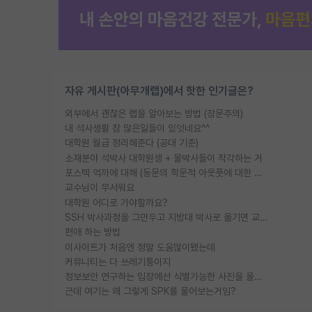
자유 게시판(아무개랩)에서 핫한 인기글은?
외부에서 괜찮은 랩을 알아보는 방법 (장문주의)
내 석사생활 참 많은일들이 있엇네요^^
대학원 월급 정리해준다 (공대 기준)
소재분야 석박사 대학원생 + 물박사들이 착각하는 거
포스텍 억까에 대해 (동문의 학문적 아웃풋에 대한 반박)
교수님이 무서워요
대학원 어디로 가야할까요?
SSH 박사과정을 그만두고 지방대 박사로 옮기면 교수의 꿈은 끝일까요?
편애 하는 방법
이사이트가 처음엔 정말 도움많이됐는데
커뮤니티는 다 쓰레기통이지
정보보안 연구하는 입장에선 식별가능한 사진을 올리는건 비추이긴함
근데 여기는 왜 그렇게 SPK를 물어보는거임?