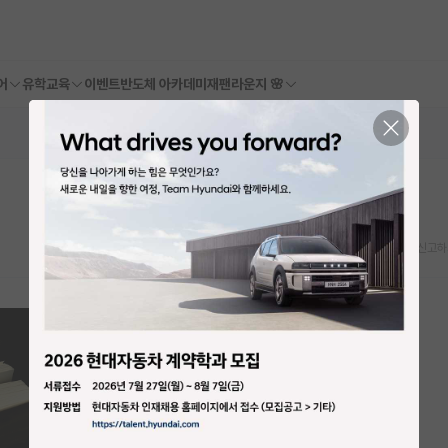
어
유학교육
이벤트
반도체 아카데미
재팬라운지 🌸
스크랩
신고하