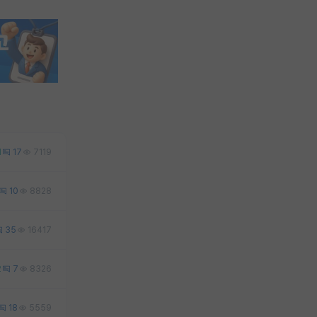
1
17
7119
10
8828
35
16417
2
7
8326
18
5559