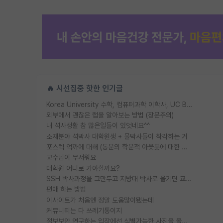
🔥 시선집중 핫한 인기글
Korea University 수학, 컴퓨터과학 이학사, UC Berkeley 산업공학 대학원 공학박사가 되는 것은 쉽지 않겠죠?
외부에서 괜찮은 랩을 알아보는 방법 (장문주의)
내 석사생활 참 많은일들이 있엇네요^^
소재분야 석박사 대학원생 + 물박사들이 착각하는 거
포스텍 억까에 대해 (동문의 학문적 아웃풋에 대한 반박)
교수님이 무서워요
대학원 어디로 가야할까요?
SSH 박사과정을 그만두고 지방대 박사로 옮기면 교수의 꿈은 끝일까요?
편애 하는 방법
이사이트가 처음엔 정말 도움많이됐는데
커뮤니티는 다 쓰레기통이지
정보보안 연구하는 입장에선 식별가능한 사진을 올리는건 비추이긴함