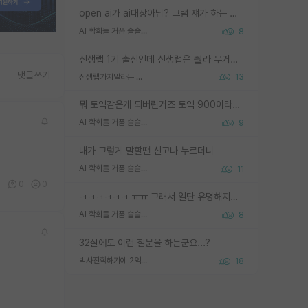
open ai가 ai대장아님? 그럼 쟤가 하는 말이 다 맞겠네
AI 학회들 거품 슬슬 지적이 나오네요
8
신생랩 1기 출신인데 신생랩은 줠라 무거운 바벨 같은거임. 들면 대박인데 못들면 깔려 죽음. 아무도 알려주지 않는 환경에서 자생해야하지만, 일단 살아남았다면 그 어떤 사람보다 악착같고 생존력 높은 사람으로 거듭날 수 있음
댓글쓰기
신생랩가지말라는 이유가 있었구나
13
뭐 토익같은게 되버린거죠 토익 900이라고 영어잘하는건 아닙니다만 잘하는사람은 다 900을 넘는 그런
AI 학회들 거품 슬슬 지적이 나오네요
9
내가 그렇게 말할땐 신고나 누르더니
AI 학회들 거품 슬슬 지적이 나오네요
11
0
0
0
ㅋㅋㅋㅋㅋㅋ ㅠㅠ 그래서 일단 유명해지는게 중요한거같습니다
AI 학회들 거품 슬슬 지적이 나오네요
8
32살에도 이런 질문을 하는군요...?
박사진학하기에 2억은 괜찮은 (?) 정도의 경제력인가요
18