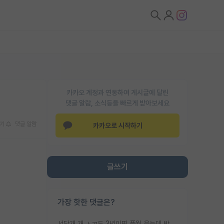
카카오 계정과 연동하여 게시글에 달린
댓글 알람, 소식등을 빠르게 받아보세요
기
댓글 알람
카카오로 시작하기
글쓰기
가장 핫한 댓글은?
서당개 개 ㅅㄲ도 3년이면 풍월 읊는데 박사 5년 이상 대리고 있으면서 물된건 교수 탓 맞는ㄱ게 거기가 서당이 아니란 소리임