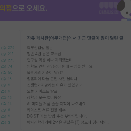
자유 게시판(아무개랩)에서 최근 댓글이 많이 달린 글
학부신입생 질문
275
정년 4년 남은 교수님
212
연구실 학생 하나 자퇴했는데
275
입학도 안한 신입생이 원래 관심을 받나요
74
물박사의 기준이 뭐임?
50
랩홈피에 다들 본인 사진 올리냐
16
신생랩가지말라는 이유가 있었구나
5
오늘 카이스트 발표
9
장학금 모은 랩비통장
15
AI 학회들 거품 슬슬 지적이 나오네요
14
카이스트 서류 전형 배수
6
DGIST 가는 방법 추천 부탁드립니다.
5
박사진학하기에 2억은 괜찮은 (?) 정도의 경제력인가요
3