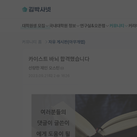
대학원생 모집
국내대학원 정보
연구실&오픈랩
커뮤니티
커리
커뮤니티 홈
자유 게시판(아무개랩)
카이스트 바뇌 합격했습니다
선량한 제인 오스틴
2023.09.21
2
1626