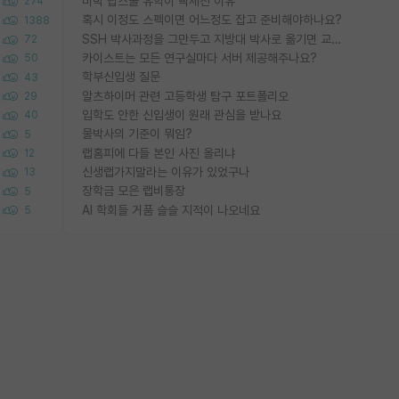
미박 탑스쿨 유학이 빡세진 이유
274
혹시 이정도 스펙이면 어느정도 잡고 준비해야하나요?
1388
SSH 박사과정을 그만두고 지방대 박사로 옮기면 교수의 꿈은 끝일까요?
72
카이스트는 모든 연구실마다 서버 제공해주나요?
50
학부신입생 질문
43
알츠하이머 관련 고등학생 탐구 포트폴리오
29
입학도 안한 신입생이 원래 관심을 받나요
40
물박사의 기준이 뭐임?
5
랩홈피에 다들 본인 사진 올리냐
12
신생랩가지말라는 이유가 있었구나
13
장학금 모은 랩비통장
5
AI 학회들 거품 슬슬 지적이 나오네요
5