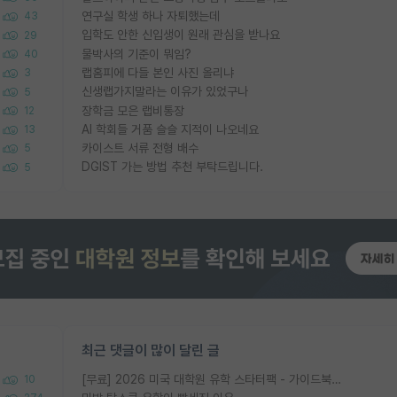
연구실 학생 하나 자퇴했는데
43
입학도 안한 신입생이 원래 관심을 받나요
29
물박사의 기준이 뭐임?
40
랩홈피에 다들 본인 사진 올리냐
3
신생랩가지말라는 이유가 있었구나
5
장학금 모은 랩비통장
12
AI 학회들 거품 슬슬 지적이 나오네요
13
카이스트 서류 전형 배수
5
DGIST 가는 방법 추천 부탁드립니다.
5
최근 댓글이 많이 달린 글
[무료] 2026 미국 대학원 유학 스타터팩 - 가이드북 & 합격자 컨택메일 템플릿
10