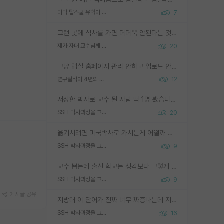
미박 탑스쿨 유학이 빡세진 이유
7
그런 곳에 석사를 가면 더더욱 안된다는 것을 깨달으시면 된겁니다!
제가 자대 교수님께 무례하게 행동한 걸까요?
20
그냥 랩실 홈페이지 관리 안하고 업로드 안한거 아님?
연구실적이 4년의 공백이 있는거 어떻게 생각하냐
12
서성한 박사로 교수 된 사람 딱 1명 봤습니다. 근데 지방대 박사로 교수된 거는 기적이 일어나야되요. 서성한 학부부터여도 빡센게 교수임용일텐데 지방대박사로 무슨 교수가 되나요...... 중소기업/중견기업 팀장급/연구소장급이나 될거 같네요.
SSH 박사과정을 그만두고 지방대 박사로 옮기면 교수의 꿈은 끝일까요?
20
옮기시려면 미국박사로 가시는게 어떨까 싶네요. 교수가 꿈이면 미국박사 하고 미국교수 까지 같이 노리시는게 기회가 많지 않을까요?
SSH 박사과정을 그만두고 지방대 박사로 옮기면 교수의 꿈은 끝일까요?
9
교수 뽑는데 출신 학교는 생각보다 그렇게 안 봄. 앞으로는 더 안 보게 될거임. 박사는 어디서 진행해도 됨. 단, 제대로 쌓고 좋은 실적 만들 수 있다면. 그런데 지방대는 그럴 가능성이 지극히 낮음. 나만 열심히 잘 하면 된다? 인간은 주변 환경에 지배되는 나약한 존재임. 주변의 지방대 대학원생과 섞이고 지방 특유의 여유로움 또는 나쁘게 얘기해서 나태함에 젖어 살다보면 교수의 꿈 자체를 잊어버리게 될 가능성도 있음. 주변 환경이 70~80%임.
SSH 박사과정을 그만두고 지방대 박사로 옮기면 교수의 꿈은 끝일까요?
9
게시글 공유
지방대 이 단어가 진짜 너무 짜증나는데 지방대면 다 그냥 쓰레기인가요? 무슨 말 같지도 않은 댓글들이 있는건지??? 지방에도 충분히 좋은 대학 많고 충분히 잘하는 교수님들 많습니다 포항공대 4개 IST 대표 지거국들 여기 모두 다 지방에 있고 여기 출신들 중에 교수하는 분들 적지 않습니다 지거국 출신이 무슨 교수를 하냐?라고 생각할 사람들 많은데 상위 대표 지거국에 아웃라이어들 많습니다 결국 개인의 연구역량과 실적이 중요합니다 이 역량을 펼치는데 있어서 지도교수와의 합도 중요합니다. 그리고 경력이 필요하면 해외포닥까지 다녀오세요
SSH 박사과정을 그만두고 지방대 박사로 옮기면 교수의 꿈은 끝일까요?
16