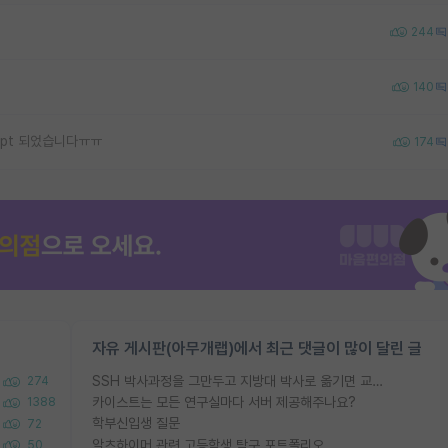
244
140
ept 되었습니다ㅠㅠ
174
자유 게시판(아무개랩)에서 최근 댓글이 많이 달린 글
SSH 박사과정을 그만두고 지방대 박사로 옮기면 교수의 꿈은 끝일까요?
274
카이스트는 모든 연구실마다 서버 제공해주나요?
1388
학부신입생 질문
72
알츠하이머 관련 고등학생 탐구 포트폴리오
50