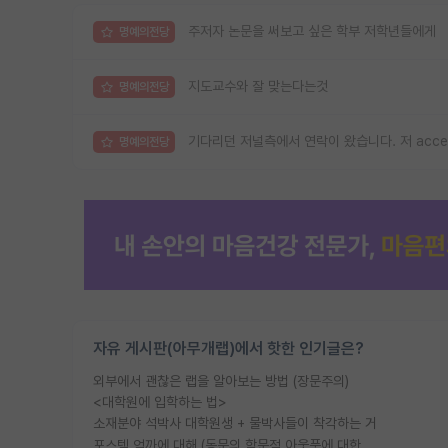
주저자 논문을 써보고 싶은 학부 저학년들에게
명예의전당
지도교수와 잘 맞는다는것
명예의전당
기다리던 저널측에서 연락이 왔습니다. 저 acc
명예의전당
자유 게시판(아무개랩)에서 핫한 인기글은?
외부에서 괜찮은 랩을 알아보는 방법 (장문주의)
<대학원에 입학하는 법>
소재분야 석박사 대학원생 + 물박사들이 착각하는 거
포스텍 억까에 대해 (동문의 학문적 아웃풋에 대한 반박)