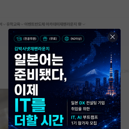
어
유학교육
이벤트
반도체 아카데미
재팬라운지 🌸
스크랩
신고하