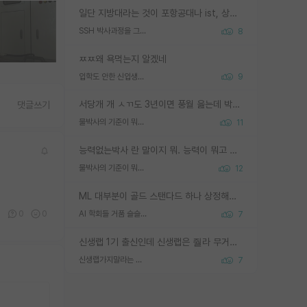
일단 지방대라는 것이 포항공대나 ist, 상위 지거국은 아니라고 생각하겠습니다. 그런곳은 서성한에 비해 소위 대학 네임밸류가 크게 뒤떨어지지는 않으니까요. 대학 이름이 중요하냐? 당연합니다. 대학 이름이 좋아서 좋은 아웃풋이 나오는 것이냐, 좋은 대학은 좋은 사람과 좋은 기회가 몰려있으니 아웃풋도 자연스럽게 좋아지는 것이냐? 대답하기 어려운 문제입니다. 아직 한국 사회에서 학벌을 보는 것도, 특히 이공계를 중심으로 학벌보다는 실적 위주라는 분위기가 형성되는 것도 사실입니다. 지방대 출신으로 전임교수가 될수 있느냐? 가능 불가능을 따지면 당연히 가능입니다. 지방대 박사 출신으로 전임교원이 된 경우가 실제로 있으니까요. 현실적인 가능성이 있느냐? 지금 이정도 대학의 교수가 되고싶다고 생각되는 대학 들어가서 컴공과 교수 목록 켜고 박사 어디서 받았는지 쭉 한번 보세요. 냉정하게 지방대 출신인 분들이 많지는 않으실겁니다.
SSH 박사과정을 그만두고 지방대 박사로 옮기면 교수의 꿈은 끝일까요?
8
ㅉㅉ왜 욕먹는지 알겠네
입학도 안한 신입생이 원래 관심을 받나요
9
서당개 개 ㅅㄲ도 3년이면 풍월 읊는데 박사 5년 이상 대리고 있으면서 물된건 교수 탓 맞는ㄱ게 거기가 서당이 아니란 소리임
댓글쓰기
물박사의 기준이 뭐임?
11
능력없는박사 란 말이지 뭐. 능력이 뭐고 능력이 있다는게 뭔지는 사람마다 기준이 다르니까 얘기해봐야 서로 자기 기준만 얘기해서 논쟁이 끝이 안나고. 주위에서 능력있고 야심있는 신입생이 교수가 유의미한 피드백을 아예 안주면서 제대로된 과제에 참여해볼 기회도 제공하지 않고 잡일 뺑뺑이만 돌려서 맨날 단순작업만 하면서 밤새다가 눈빛이 점점 죽어가는걸 본 사람은 물박사는 교수탓이라고 하고, 교수는 이것저것 알려도 주고 기회도 주고 사수 동기 붙여주면서 어떻게든 끌고가려고 하는데 본인이 매일 뺀질거리면서 출근 하는둥마는둥 하다가 기껏 와서도 폰이나 쳐다보다가 실험 망치고 저녁약속있어서 먼저 가볼게요~ 하는걸 본 사람은 물박사는 본인탓이라고 함.
물박사의 기준이 뭐임?
12
ML 대부분이 골드 스탠다드 하나 상정해놓고 (벤치마크 데이터셋이 여러 개면 여러 개 상정) 그거 얼마나 잘 맞추나 싸움임 가끔 번뜩이는 설계 철학을 보여주는 논문들도 있지만 대부분 그거 성적 얼마나 더 올리느라에 혈안이 되어 있는 측면이 잇음
0
0
0
AI 학회들 거품 슬슬 지적이 나오네요
7
신생랩 1기 출신인데 신생랩은 줠라 무거운 바벨 같은거임. 들면 대박인데 못들면 깔려 죽음. 아무도 알려주지 않는 환경에서 자생해야하지만, 일단 살아남았다면 그 어떤 사람보다 악착같고 생존력 높은 사람으로 거듭날 수 있음
신생랩가지말라는 이유가 있었구나
7