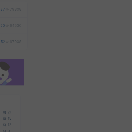
27
79808
20
64530
52
67008
21
15
12
9