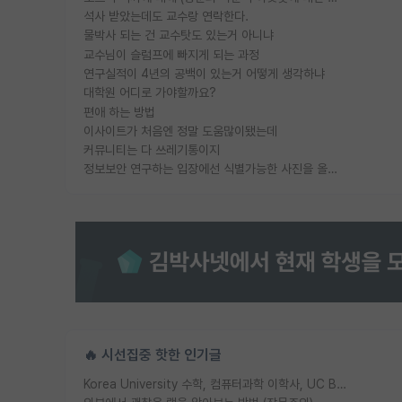
석사 받았는데도 교수랑 연락한다.
물박사 되는 건 교수탓도 있는거 아니냐
교수님이 슬럼프에 빠지게 되는 과정
연구실적이 4년의 공백이 있는거 어떻게 생각하냐
대학원 어디로 가야할까요?
편애 하는 방법
이사이트가 처음엔 정말 도움많이됐는데
커뮤니티는 다 쓰레기통이지
정보보안 연구하는 입장에선 식별가능한 사진을 올리는건 비추이긴함
🔥 시선집중 핫한 인기글
Korea University 수학, 컴퓨터과학 이학사, UC Berkeley 산업공학 대학원 공학박사가 되는 것은 쉽지 않겠죠?