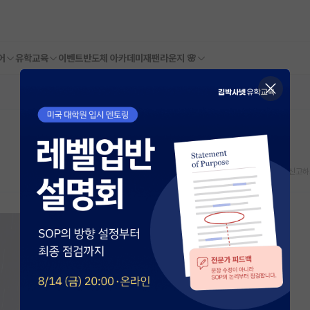
어
유학교육
이벤트
반도체 아카데미
재팬라운지 🌸
스크랩
신고하