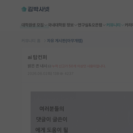
대학원생 모집
국내대학원 정보
연구실&오픈랩
커뮤니티
커리
커뮤니티 홈
자유 게시판(아무개랩)
ai 탑컨퍼
밝은 존 내시
누적 신고가 50개 이상인 사용자입니다.
2026.06.02
138
4237