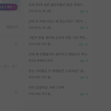
요새 20대 초반 젊은이들은 많은 것에서 가성비를 따지더라고요. 내가 이 정도 인풋을 넣었을 때 그만큼 아웃풋이 나올 것인가? 사실 아웃풋이 인풋 대비 리니어하게 나오지 않는 영역을 시도하기 싫어한다는 느낌입니다.
근데 여기는 왜 그렇게 SPK를 물어보는거임?
9
근데 이 커뮤니티는 왜 있는거죠? 그런거 쉽게 물어볼수있어서 있는거 아닌가요? 그렇게 보기 싫으면 커뮤니티도 하지마시지 그러면
댓글쓰기
근데 여기는 왜 그렇게 SPK를 물어보는거임?
8
그런거 받을 경지에 오르게 되면 그딴 학위명이 필요없음
우리나라도 학구 열풍보면 Higher Doctorate 학위가 필요하다고 봅니다.
10
근데 왜 안했을거라 생각하고 해보라고 하냐
연구실 후배와의 관계
8
0
0
1
있는 나라들도 다 명예같은 느낌아님? 설마 박사끼리 등급나눠서 학위수여하자 같은 헛소리는 아니지? ㅋㅋ
우리나라도 학구 열풍보면 Higher Doctorate 학위가 필요하다고 봅니다.
8
이미 있잖아요: 국박 / 미박
우리나라도 학구 열풍보면 Higher Doctorate 학위가 필요하다고 봅니다.
8