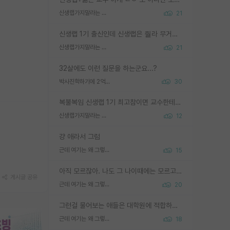
신생랩가지말라는 이유가 있었구나
21
신생랩 1기 출신인데 신생랩은 줠라 무거운 바벨 같은거임. 들면 대박인데 못들면 깔려 죽음. 아무도 알려주지 않는 환경에서 자생해야하지만, 일단 살아남았다면 그 어떤 사람보다 악착같고 생존력 높은 사람으로 거듭날 수 있음
신생랩가지말라는 이유가 있었구나
21
32살에도 이런 질문을 하는군요...?
박사진학하기에 2억은 괜찮은 (?) 정도의 경제력인가요
30
복불복임 신생랩 1기 최고참이면 교수한테 직접 지도받는 시간이 매우 많음 제대로 된 교수라면 말이지 그게 아니라면 그냥 넌 해방 불가능한 노예 1호에 감점쓰레기통이 되는거고
신생랩가지말라는 이유가 있었구나
12
걍 애라서 그럼
근데 여기는 왜 그렇게 SPK를 물어보는거임?
15
아직 모르잖아. 나도 그 나이때에는 모르고 평가 받고 안심하고 싶었어.
게시글 공유
근데 여기는 왜 그렇게 SPK를 물어보는거임?
20
그런걸 물어보는 애들은 대학원에 적합하지 않다
근데 여기는 왜 그렇게 SPK를 물어보는거임?
18