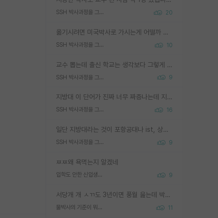
SSH 박사과정을 그만두고 지방대 박사로 옮기면 교수의 꿈은 끝일까요?
20
옮기시려면 미국박사로 가시는게 어떨까 싶네요. 교수가 꿈이면 미국박사 하고 미국교수 까지 같이 노리시는게 기회가 많지 않을까요?
SSH 박사과정을 그만두고 지방대 박사로 옮기면 교수의 꿈은 끝일까요?
10
교수 뽑는데 출신 학교는 생각보다 그렇게 안 봄. 앞으로는 더 안 보게 될거임. 박사는 어디서 진행해도 됨. 단, 제대로 쌓고 좋은 실적 만들 수 있다면. 그런데 지방대는 그럴 가능성이 지극히 낮음. 나만 열심히 잘 하면 된다? 인간은 주변 환경에 지배되는 나약한 존재임. 주변의 지방대 대학원생과 섞이고 지방 특유의 여유로움 또는 나쁘게 얘기해서 나태함에 젖어 살다보면 교수의 꿈 자체를 잊어버리게 될 가능성도 있음. 주변 환경이 70~80%임.
SSH 박사과정을 그만두고 지방대 박사로 옮기면 교수의 꿈은 끝일까요?
9
지방대 이 단어가 진짜 너무 짜증나는데 지방대면 다 그냥 쓰레기인가요? 무슨 말 같지도 않은 댓글들이 있는건지??? 지방에도 충분히 좋은 대학 많고 충분히 잘하는 교수님들 많습니다 포항공대 4개 IST 대표 지거국들 여기 모두 다 지방에 있고 여기 출신들 중에 교수하는 분들 적지 않습니다 지거국 출신이 무슨 교수를 하냐?라고 생각할 사람들 많은데 상위 대표 지거국에 아웃라이어들 많습니다 결국 개인의 연구역량과 실적이 중요합니다 이 역량을 펼치는데 있어서 지도교수와의 합도 중요합니다. 그리고 경력이 필요하면 해외포닥까지 다녀오세요
SSH 박사과정을 그만두고 지방대 박사로 옮기면 교수의 꿈은 끝일까요?
16
일단 지방대라는 것이 포항공대나 ist, 상위 지거국은 아니라고 생각하겠습니다. 그런곳은 서성한에 비해 소위 대학 네임밸류가 크게 뒤떨어지지는 않으니까요. 대학 이름이 중요하냐? 당연합니다. 대학 이름이 좋아서 좋은 아웃풋이 나오는 것이냐, 좋은 대학은 좋은 사람과 좋은 기회가 몰려있으니 아웃풋도 자연스럽게 좋아지는 것이냐? 대답하기 어려운 문제입니다. 아직 한국 사회에서 학벌을 보는 것도, 특히 이공계를 중심으로 학벌보다는 실적 위주라는 분위기가 형성되는 것도 사실입니다. 지방대 출신으로 전임교수가 될수 있느냐? 가능 불가능을 따지면 당연히 가능입니다. 지방대 박사 출신으로 전임교원이 된 경우가 실제로 있으니까요. 현실적인 가능성이 있느냐? 지금 이정도 대학의 교수가 되고싶다고 생각되는 대학 들어가서 컴공과 교수 목록 켜고 박사 어디서 받았는지 쭉 한번 보세요. 냉정하게 지방대 출신인 분들이 많지는 않으실겁니다.
SSH 박사과정을 그만두고 지방대 박사로 옮기면 교수의 꿈은 끝일까요?
9
ㅉㅉ왜 욕먹는지 알겠네
입학도 안한 신입생이 원래 관심을 받나요
9
서당개 개 ㅅㄲ도 3년이면 풍월 읊는데 박사 5년 이상 대리고 있으면서 물된건 교수 탓 맞는ㄱ게 거기가 서당이 아니란 소리임
물박사의 기준이 뭐임?
11