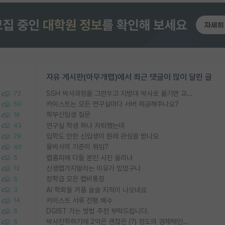
자유 게시판(아무개랩)에서 최근 댓글이 많이 달린 글
SSH 박사과정을 그만두고 지방대 박사로 옮기면 교수의 꿈은 끝일까요?
72
카이스트는 모든 연구실마다 서버 제공해주나요?
50
학부신입생 질문
16
연구실 학생 하나 자퇴했는데
43
입학도 안한 신입생이 원래 관심을 받나요
29
물박사의 기준이 뭐임?
40
랩홈피에 다들 본인 사진 올리냐
5
신생랩가지말라는 이유가 있었구나
12
장학금 모은 랩비통장
5
AI 학회들 거품 슬슬 지적이 나오네요
3
카이스트 서류 전형 배수
14
DGIST 가는 방법 추천 부탁드립니다.
6
박사진학하기에 2억은 괜찮은 (?) 정도의 경제력인가요
5