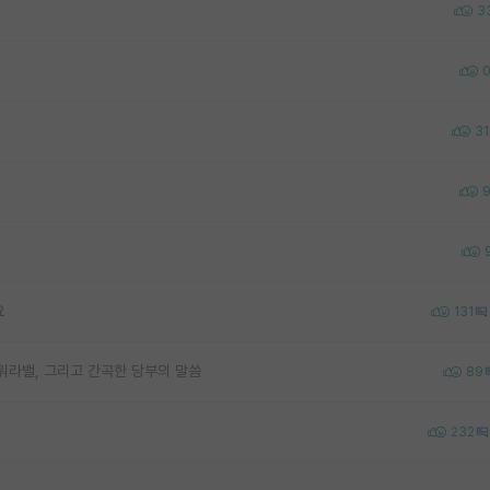
3
31
요
131
워라밸, 그리고 간곡한 당부의 말씀
89
232