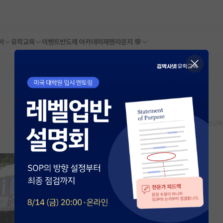
어
유학교육
이벤트
반도체 아카데미
재팬라운지 🌸
스크랩
신고하