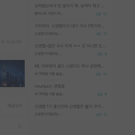
능력없는박사 란 말이지 뭐. 능력이 뭐고 능력이 있다는게 뭔지는 사람마다 기준이 다르니까 얘기해봐야 서로 자기 기준만 얘기해서 논쟁이 끝이 안나고. 주위에서 능력있고 야심있는 신입생이 교수가 유의미한 피드백을 아예 안주면서 제대로된 과제에 참여해볼 기회도 제공하지 않고 잡일 뺑뺑이만 돌려서 맨날 단순작업만 하면서 밤새다가 눈빛이 점점 죽어가는걸 본 사람은 물박사는 교수탓이라고 하고, 교수는 이것저것 알려도 주고 기회도 주고 사수 동기 붙여주면서 어떻게든 끌고가려고 하는데 본인이 매일 뺀질거리면서 출근 하는둥마는둥 하다가 기껏 와서도 폰이나 쳐다보다가 실험 망치고 저녁약속있어서 먼저 가볼게요~ 하는걸 본 사람은 물박사는 본인탓이라고 함.
물박사의 기준이 뭐임?
13
가지마라. 신생랩이고 내가 석사 3학기차인데 최고참인데 나도 아무것도 모르는데 교수가 후배들 왜 논문 교육 안시키냐. 논문 왜 안 써오냐 닦달한다
신생랩가지말라는 이유가 있었구나
12
게시글 공유
신생랩+젊은 교수 이게 ㄹㅇ 모 아니면 도인듯.
신생랩가지말라는 이유가 있었구나
9
ML 대부분이 골드 스탠다드 하나 상정해놓고 (벤치마크 데이터셋이 여러 개면 여러 개 상정) 그거 얼마나 잘 맞추나 싸움임 가끔 번뜩이는 설계 철학을 보여주는 논문들도 있지만 대부분 그거 성적 얼마나 더 올리느라에 혈안이 되어 있는 측면이 잇음
AI 학회들 거품 슬슬 지적이 나오네요
10
neurips는 괜찮음
AI 학회들 거품 슬슬 지적이 나오네요
8
댓글쓰기
신생랩 1기 출신인데 신생랩은 줠라 무거운 바벨 같은거임. 들면 대박인데 못들면 깔려 죽음. 아무도 알려주지 않는 환경에서 자생해야하지만, 일단 살아남았다면 그 어떤 사람보다 악착같고 생존력 높은 사람으로 거듭날 수 있음
신생랩가지말라는 이유가 있었구나
12