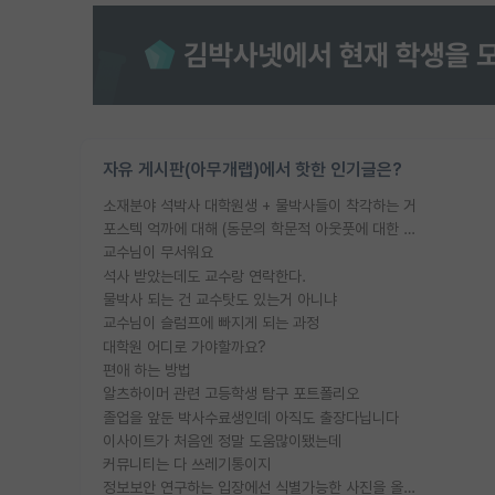
자유 게시판(아무개랩)에서 핫한 인기글은?
소재분야 석박사 대학원생 + 물박사들이 착각하는 거
포스텍 억까에 대해 (동문의 학문적 아웃풋에 대한 반박)
교수님이 무서워요
석사 받았는데도 교수랑 연락한다.
물박사 되는 건 교수탓도 있는거 아니냐
교수님이 슬럼프에 빠지게 되는 과정
대학원 어디로 가야할까요?
편애 하는 방법
알츠하이머 관련 고등학생 탐구 포트폴리오
졸업을 앞둔 박사수료생인데 아직도 출장다닙니다
이사이트가 처음엔 정말 도움많이됐는데
커뮤니티는 다 쓰레기통이지
정보보안 연구하는 입장에선 식별가능한 사진을 올리는건 비추이긴함