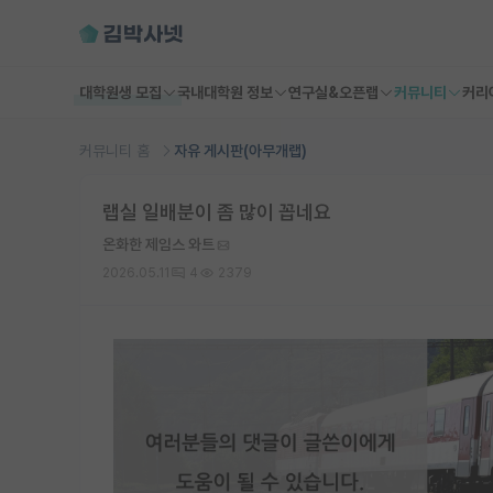
대학원생 모집
국내대학원 정보
연구실&오픈랩
커뮤니티
커리
커뮤니티 홈
자유 게시판(아무개랩)
랩실 일배분이 좀 많이 꼽네요
온화한 제임스 와트
2026.05.11
4
2379