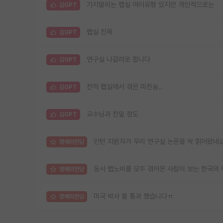
가지말라는 랩실 여러유형 있지만 개인적으로는
김GPT
랩실 친목
김GPT
연구실 나갈려로 합니다
김GPT
전적 랩실에서 겪은 미친놈..
김GPT
교수님과 친밀 정도
김GPT
인턴 지원자가 우리 연구실 논문을 싹 읽어왔네
명예의전당
동서 랩노비를 모두 겪어온 사람이 보는 한국의 
명예의전당
미국 박사 퀄 통과 했습니다ㅠ
명예의전당