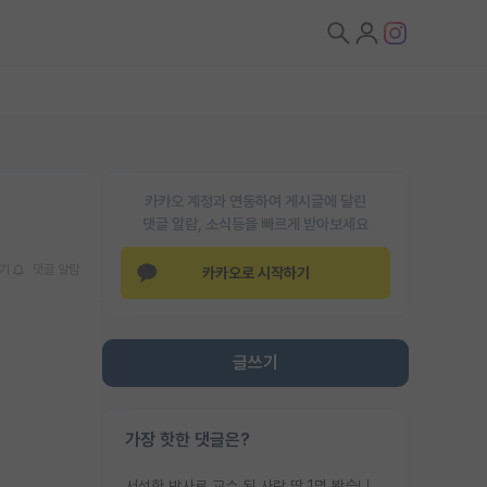
카카오 계정과 연동하여 게시글에 달린
댓글 알람, 소식등을 빠르게 받아보세요
기
댓글 알람
카카오로 시작하기
글쓰기
가장 핫한 댓글은?
서성한 박사로 교수 된 사람 딱 1명 봤습니다. 근데 지방대 박사로 교수된 거는 기적이 일어나야되요. 서성한 학부부터여도 빡센게 교수임용일텐데 지방대박사로 무슨 교수가 되나요...... 중소기업/중견기업 팀장급/연구소장급이나 될거 같네요.