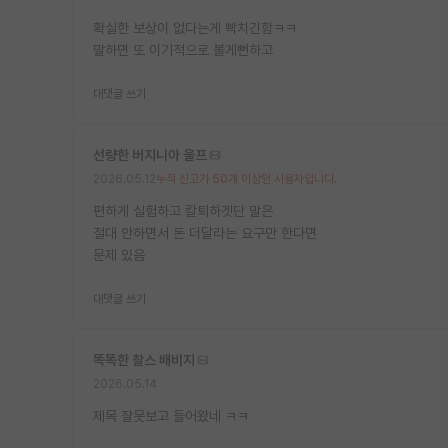
확실한 보상이 없다는게 빡치긴함ㅋㅋ
말하면 또 이기적으로 볼게뻔하고
대댓글 쓰기
선량한 버지니아 울프
2026.05.12
누적 신고가 50개 이상인 사용자입니다.
편하게 실험하고 칼퇴하겟단 말은
절대 안하면서 돈 더달라는 요구만 한다면
문제 있음
대댓글 쓰기
똑똑한 찰스 배비지
2026.05.14
제목 잘못보고 들어왔네 ㅋㅋ