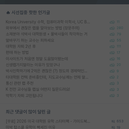
🔥 시선집중 핫한 인기글
Korea University 수학, 컴퓨터과학 이학사, UC Berkeley 산업공학 대학원 공학박사가 되는 것은 쉽지 않겠죠?
11
외부에서 괜찮은 랩을 알아보는 방법 (장문주의)
280
소재분야 석박사 대학원생 + 물박사들이 착각하는 거
79
말바꾸기 하는 교수는 피하세요
55
대학원 자퇴 2년 후
111
편애 하는 방법
17
이사이트가 처음엔 정말 도움많이됐는데
16
신생랩가지말라는 이유가 있었구나
20
박사진학하기에 2억은 괜찮은 (?) 정도의 경제력인가요
9
타대학원 컨텍 준비중인데, 지도교수님께는 언제 말씀드려야 할까요?
2
통신 관련 랩 추천
3
K 전전 교수님들 랩실 어떤지 질문드려요!
3
막학기 자퇴 고민됩니다
3
최근 댓글이 많이 달린 글
[무료] 2026 미국 대학원 유학 스타터팩 - 가이드북 & 합격자 컨택메일 템플릿
653
미박 탑스쿨 유학이 빡세진 이유
19