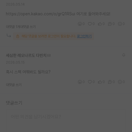
2026.05.14
재팬라운지 🌸
https://open.kakao.com/o/grQ1RSui 여기로 들어와주세요!
0
0
0
0
0
대댓글 1개
대댓글 쓰기
해당 댓글을 보려면 로그인이 필요합니다.
로그인하기
세심한 레오나르도 다빈치
2026.05.15
혹시 스펙 여쭤봐도 될까요?
0
0
0
0
0
대댓글 쓰기
댓글쓰기