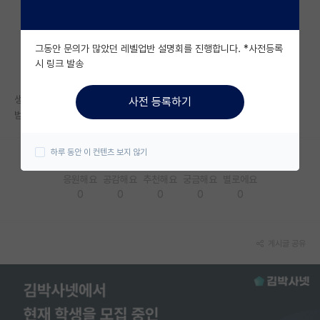
자유 게시판(아무개랩)
그동안 문의가 많았던 레벨업반 설명회를 진행합니다. *사전등록
미국 유학 게시판
시 링크 발송
미국 대학원 합격 후기 게시판
생명화학공학과 면접 같이 준비하실 분 계실까요?
사전 등록하기
대학원생 모집 게시판
범위가 너무 방대해서 어떻게 공부해야할지 모르겠네요...
대학원 합격 후기 게시판
하루 동안 이 컨텐츠 보지 않기
연구실(PI) 홍보 게시판
응원해요
공감해요
추천해요
궁금해요
별로에요
0
0
0
0
0
석박사 채용 정보 게시판
임용 정보 게시판
게시글 공유
학부 인턴 게시판
취업 게시판
임용 후기 게시판