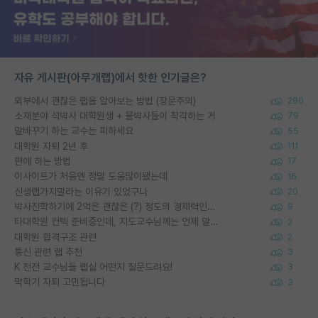
자유 게시판(아무개랩)에서 핫한 인기글은?
외부에서 괜찮은 랩을 알아보는 방법 (장문주의)
280
소재분야 석박사 대학원생 + 물박사들이 착각하는 거
79
말바꾸기 하는 교수는 피하세요
55
대학원 자퇴 2년 후
111
편애 하는 방법
17
이사이트가 처음엔 정말 도움많이됐는데
16
신생랩가지말라는 이유가 있었구나
20
박사진학하기에 2억은 괜찮은 (?) 정도의 경제력인가요
9
타대학원 컨텍 준비중인데, 지도교수님께는 언제 말씀드려야 할까요?
2
대학원 합격구조 관련
2
통신 관련 랩 추천
3
K 전전 교수님들 랩실 어떤지 질문드려요!
3
막학기 자퇴 고민됩니다
3