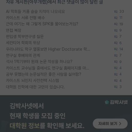
자유 게시판(아무개랩)에서 최근 댓글이 많이 달린 글
AI 학회들 거품 슬슬 지적이 나오네요
33
카이스트 서류 전형 배수
11
근데 여기는 왜 그렇게 SPK를 물어보는거임?
19
면접 복장
9
편입생 학부연구생 질문
7
세컨티어 학회의 위상
6
우리나라도 학구 열풍보면 Higher Doctorate 학위가 필요하다고 봅니다.
14
연구실 후배와의 관계
7
석사 1학기부터 원래 논문 작성을 하나요?
9
카이스트 교수님들 중에서도 연구실 홈페이지를 마련 안 하신 분들이 계시던데
4
공부 못했는데 논문실적은 좋은 사람을 싫어함?
4
카이스트 뇌인지 사전컨택 시스템
4
대학원 진학에 대한 고민이 있습니다.
3