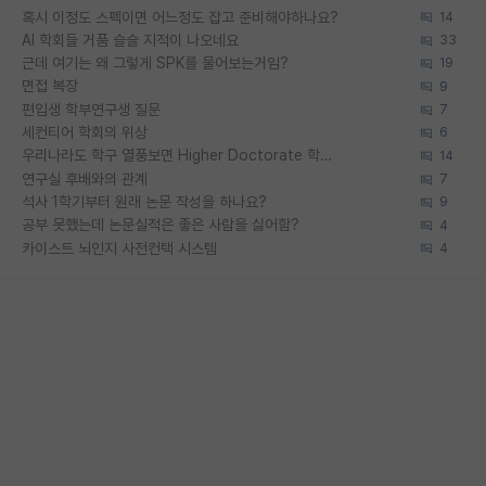
혹시 이정도 스펙이면 어느정도 잡고 준비해야하나요?
14
AI 학회들 거품 슬슬 지적이 나오네요
33
근데 여기는 왜 그렇게 SPK를 물어보는거임?
19
면접 복장
9
편입생 학부연구생 질문
7
세컨티어 학회의 위상
6
우리나라도 학구 열풍보면 Higher Doctorate 학위가 필요하다고 봅니다.
14
연구실 후배와의 관계
7
석사 1학기부터 원래 논문 작성을 하나요?
9
공부 못했는데 논문실적은 좋은 사람을 싫어함?
4
카이스트 뇌인지 사전컨택 시스템
4