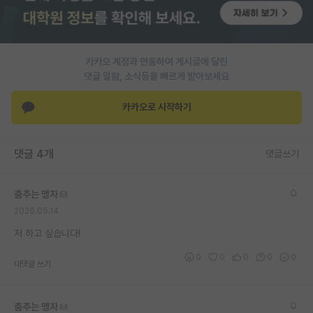
PI 전용 게시판
인문사회 계열 게시판
카카오 계정과 연동하여 게시글에 달린
댓글 알람, 소식등을 빠르게 받아보세요
특수/전문대학원 게시판
반도체/AI 게시판
카카오로 시작하기
장학금/장학생 게시판
댓글 4개
댓글쓰기
학술 정보 게시판
홍보 게시판
춤추는 맹자
2026.05.14
커리어
저 하고 싶습니다!
유학교육
0
0
0
0
0
대댓글 쓰기
이벤트
반도체 아카데미
춤추는 맹자