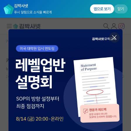
김박사넷
앱으로 보기
닫기
푸시 알림으로 소식을 빠르게
커뮤니티 홈
자유 게시판(아무개랩)
대학원생 모집
카이스트 생명화학공학과 면접
국내대학원 정보
뉘우치는 갈릴레오 갈릴레이
연구실&오픈랩
2026.05.11
4
835
커뮤니티
커뮤니티 홈
전체글보기
베스트 게시판
IF 명예의전당