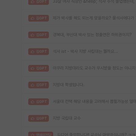
33살 여자 직장인 &hellip; 석사 수석 졸업했는
김GPT
제가 박사를 해도 되는게 맞을까요? 물석사에다가 
김GPT
경북대, 부산대 박사 있는 정출연은 하위권이지?
김GPT
석사 ist - 박사 지방 사립대는 뭘까요...
김GPT
아무리 지방대라도 교수가 무시받을 정도는 아니지
김GPT
지방대 학생입니다.
김GPT
서울대 컨택 해당 내용을 고려해서 뽑힐가능성 얼
김GPT
지방 국립대 교수
김GPT
드디어 졸업합니다!! 교수님 마땅하십니까? ㅋ
명예의전당