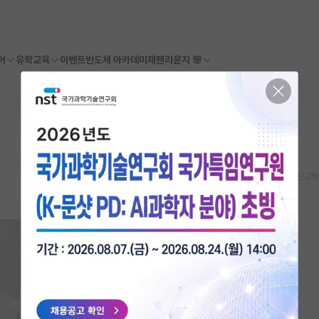
어
유학교육
이벤트
반도체 아카데미
재팬라운지 🌸
스크랩
신고하