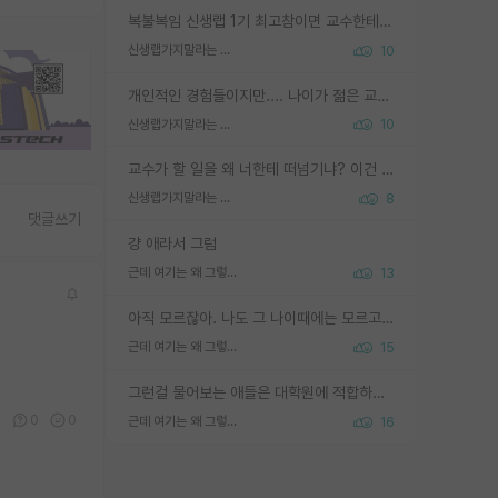
복불복임 신생랩 1기 최고참이면 교수한테 직접 지도받는 시간이 매우 많음 제대로 된 교수라면 말이지 그게 아니라면 그냥 넌 해방 불가능한 노예 1호에 감점쓰레기통이 되는거고
신생랩가지말라는 이유가 있었구나
10
개인적인 경험들이지만.... 나이가 젊은 교수일수록 꼰대라는 가면을 쓴 채로 무례함을 행동하는 경우가 거의 90% 정도였음. 나이가 어린데 다른 또래들과 달리 명예, 권력, 재력까지 얻었으니 세상 다 가진 기분이겠지. 오히러 나이 든 교수들이 행동과 말을 더 조심하시더라.
신생랩가지말라는 이유가 있었구나
10
교수가 할 일을 왜 너한테 떠넘기냐? 이건 교수가 제대로 잘 알지 못하는 경우일텐데...
신생랩가지말라는 이유가 있었구나
8
댓글쓰기
걍 애라서 그럼
근데 여기는 왜 그렇게 SPK를 물어보는거임?
13
아직 모르잖아. 나도 그 나이때에는 모르고 평가 받고 안심하고 싶었어.
근데 여기는 왜 그렇게 SPK를 물어보는거임?
15
그런걸 물어보는 애들은 대학원에 적합하지 않다
0
0
0
근데 여기는 왜 그렇게 SPK를 물어보는거임?
16