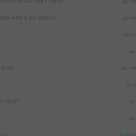
데, 바로 박사가면 교수 노려볼수 있을까요
13
자질이 부족한 것 같아 고민됩니다..
15
44
 않나요?
16
0
마나 있나요?
ㅋㅋㅋ
163