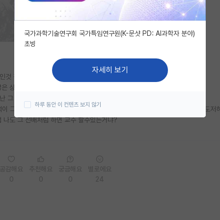
국가과학기술연구회 국가특임연구원(K-문샷 PD: AI과학자 분야)
초빙
자세히 보기
중인것 같던데
찮은 상위권 사립대 지원 안하고 지방국립대만 생각한다며
난 그 선배가 그래도 주제파악을 한다고 생각했는데
하루 동안 이 컨텐츠 보지 않기
적이 그렇게 압도적으로 많지도 않으면서 지방대 나와서 인서울 노린다는게 난 도저히
럼 나도 그 선배처럼 하면 교수 할수있는거냐?
공감해요
추천해요
궁금해요
별로에요
0
0
0
24