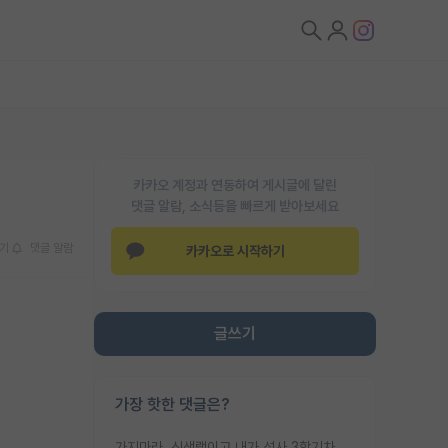
카카오 계정과 연동하여 게시글에 달린
댓글 알람, 소식등을 빠르게 받아보세요
기
댓글 알람
카카오로 시작하기
글쓰기
가장 핫한 댓글은?
가지마라. 신생랩이고 내가 석사 3학기차인데 최고참인데 나도 아무것도 모르는데 교수가 후배들 왜 논문 교육 안시키냐. 논문 왜 안 써오냐 닦달한다