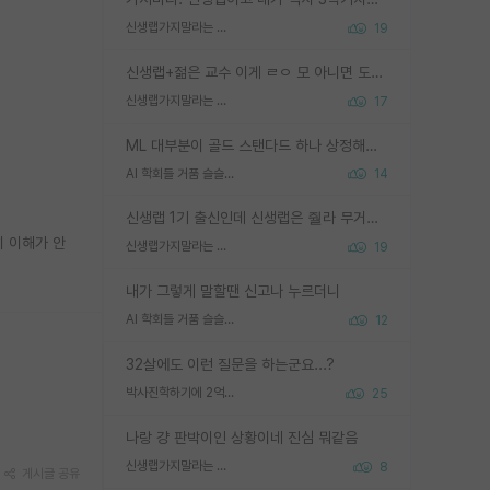
신생랩가지말라는 이유가 있었구나
19
신생랩+젊은 교수 이게 ㄹㅇ 모 아니면 도인듯.
신생랩가지말라는 이유가 있었구나
17
ML 대부분이 골드 스탠다드 하나 상정해놓고 (벤치마크 데이터셋이 여러 개면 여러 개 상정) 그거 얼마나 잘 맞추나 싸움임 가끔 번뜩이는 설계 철학을 보여주는 논문들도 있지만 대부분 그거 성적 얼마나 더 올리느라에 혈안이 되어 있는 측면이 잇음
AI 학회들 거품 슬슬 지적이 나오네요
14
신생랩 1기 출신인데 신생랩은 줠라 무거운 바벨 같은거임. 들면 대박인데 못들면 깔려 죽음. 아무도 알려주지 않는 환경에서 자생해야하지만, 일단 살아남았다면 그 어떤 사람보다 악착같고 생존력 높은 사람으로 거듭날 수 있음
 이해가 안
신생랩가지말라는 이유가 있었구나
19
내가 그렇게 말할땐 신고나 누르더니
AI 학회들 거품 슬슬 지적이 나오네요
12
32살에도 이런 질문을 하는군요...?
박사진학하기에 2억은 괜찮은 (?) 정도의 경제력인가요
25
나랑 걍 판박이인 상황이네 진심 뭐같음
신생랩가지말라는 이유가 있었구나
8
게시글 공유