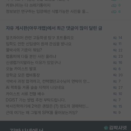
커뮤니티는 다 쓰레기통이지
6
정보보안 연구하는 입장에선 식별가능한 사진을 올리는건 비추이긴함
6
자유 게시판(아무개랩)에서 최근 댓글이 많이 달린 글
알츠하이머 관련 고등학생 탐구 포트폴리오
14
입학도 안한 신입생이 원래 관심을 받나요
11
물박사의 기준이 뭐임?
22
랩홈피에 다들 본인 사진 올리냐
23
신생랩가지말라는 이유가 있었구나
16
오늘 카이스트 발표
6
장학금 모은 랩비통장
20
석박사 과정 합격하고, 컨택했던교수님이 연락이 안됩니다...
7
AI 학회들 거품 슬슬 지적이 나오네요
27
카이스트 서류 전형 배수
10
DGIST 가는 방법 추천 부탁드립니다.
7
박사진학하기에 2억은 괜찮은 (?) 정도의 경제력인가요
15
근데 여기는 왜 그렇게 SPK를 물어보는거임?
9