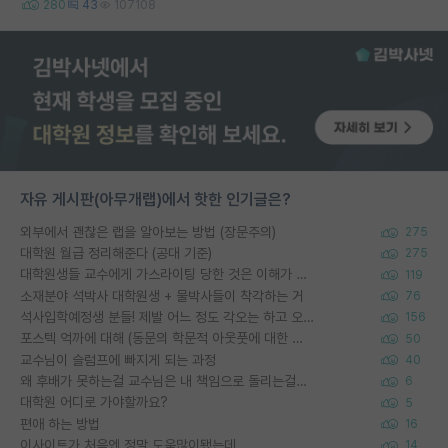
280
43
107108
자유 게시판(아무개랩)에서 핫한 인기글은?
외부에서 괜찮은 랩을 알아보는 방법 (장문주의)
275
대학원 월급 정리해준다 (공대 기준)
275
대학원생들 교수에게 가스라이팅 당한 것은 이해가 갑니다. 안타깝네요.
119
소재분야 석박사 대학원생 + 물박사들이 착각하는 거
76
석사입학예정생 분들! 제발 어느 정도 각오는 하고 오세요.
156
포스텍 억까에 대해 (동문의 학문적 아웃풋에 대한 반박)
50
교수님이 슬럼프에 빠지게 되는 과정
40
왜 후배가 못하는걸 교수님은 내 책임으로 돌리는걸까요?
6
대학원 어디로 가야할까요?
5
편애 하는 방법
16
이사이트가 처음엔 정말 도움많이됐는데
14