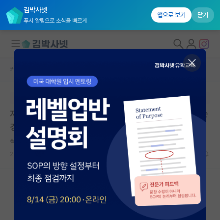
김박사넷
앱으로 보기
닫기
푸시 알림으로 소식을 빠르게
커뮤니티 홈
자유 게시판(아무개랩)
대학원생 모집
본문이 수정되지 않는 박제글입니다.
국내대학원 정보
저널에서 잘못해서 교신저자를 엉뚱한 사람으로 표시하는
연구실&오픈랩
경우가 있나요?
커뮤니티
씩씩한 시몬 드 보부아르
2024.05.07
1
1303
커뮤니티 홈
전체글보기
베스트 게시판
IF 명예의전당