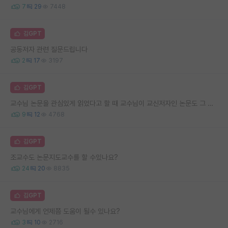
7
29
7448
김GPT
공동저자 관련 질문드립니다
2
17
3197
김GPT
교수님 논문을 관심있게 읽었다고 할 때 교수님이 교신저자인 논문도 그 대상에 들어가나요?
9
12
4768
김GPT
조교수도 논문지도교수를 할 수있나요?
24
20
8835
김GPT
교수님에게 언제쯤 도움이 될수 있나요?
3
10
2716