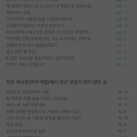
왜 후배가 못하는걸 교수님은 내 책임으로 돌리는걸까요?
7
편애 하는 방법
17
이사이트가 처음엔 정말 도움많이됐는데
16
신생랩가지말라는 이유가 있었구나
20
박사진학하기에 2억은 괜찮은 (?) 정도의 경제력인가요
9
타대학원 컨텍 준비중인데, 지도교수님께는 언제 말씀드려야 할까요?
2
정출연 학연 박사 질문(DGIST)
2
통신 관련 랩 추천
3
K 전전 교수님들 랩실 어떤지 질문드려요!
3
막학기 자퇴 고민됩니다
2
자유 게시판(아무개랩)에서 최근 댓글이 많이 달린 글
카이스트 경영공학부 서류
31
AI 학회들 거품 슬슬 지적이 나오네요
33
카이스트 서류 전형 배수
11
SPK 대학원 현실적으로 가능한 스펙인가요?
6
근데 여기는 왜 그렇게 SPK를 물어보는거임?
19
면접 복장
9
편입생 학부연구생 질문
7