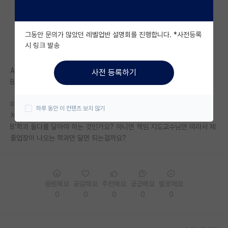
자유 게시판(아무개랩)
그동안 문의가 많았던 레벨업반 설명회를 진행합니다. *사전등록
미국 유학 게시판
시 링크 발송
미국 대학원 합격 후기 게시판
A대학의 A'학과의 교수A"님이 책임 지도교수
사전 등록하기
대학원생 모집 게시판
B대학의 B'학과의 교수B"님이 공동 지도교수
대학원 합격 후기 게시판
이런 상태에서 저널에 논문을 제출한다면
하루 동안 이 컨텐츠 보지 않기
저자 표기에서 윗 첨자로 표기하는 저의 소속은, A대학의 A'학과, B대학의
연구실(PI) 홍보 게시판
B'학과 둘다를 달아야 하는 것인가요? 아니면 책임 지도교수님만 따라서 제
졸업장이 나오는 학과만 달면 되는걸까요?
석박사 채용 정보 게시판
임용 정보 게시판
학부 인턴 게시판
응원해요
공감해요
추천해요
궁금해요
별로에요
0
0
0
0
0
취업 게시판
임용 후기 게시판