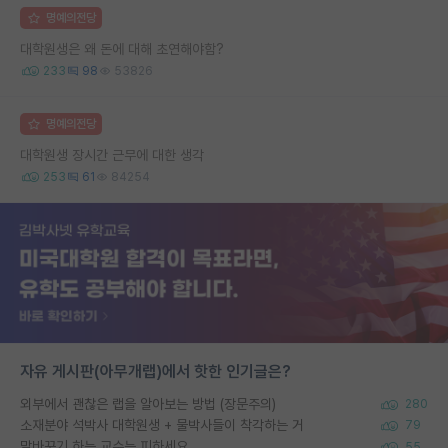
명예의전당
대학원생은 왜 돈에 대해 초연해야함?
233
98
53826
명예의전당
대학원생 장시간 근무에 대한 생각
253
61
84254
자유 게시판(아무개랩)에서 핫한 인기글은?
외부에서 괜찮은 랩을 알아보는 방법 (장문주의)
280
소재분야 석박사 대학원생 + 물박사들이 착각하는 거
79
말바꾸기 하는 교수는 피하세요
55