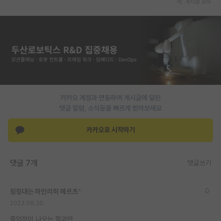
게시글 공유
PI 전용 게시판
인문사회 계열 게시판
특수/전문대학원 게시판
반도체/AI 게시판
장학금/장학생 게시판
카카오 계정과 연동하여 게시글에 달린
댓글 알람, 소식등을 빠르게 받아보세요
학술 정보 게시판
카카오로 시작하기
홍보 게시판
커리어
댓글 7개
댓글쓰기
유학교육
징징대는 하인리히 헤르츠
*
이벤트
2023.09.30
반도체 아카데미
졸업장이 나오는 학과만