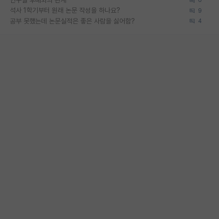
연구실 후배와의 관계
6
석사 1학기부터 원래 논문 작성을 하나요?
9
공부 못했는데 논문실적은 좋은 사람을 싫어함?
4