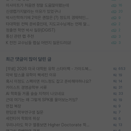
이사이트가 처음엔 정말 도움많이됐는데
16
신생랩가지말라는 이유가 있었구나
20
박사진학하기에 2억은 괜찮은 (?) 정도의 경제력인가요
9
타대학원 컨텍 준비중인데, 지도교수님께는 언제 말씀드려야 할까요?
2
정출연 학연 박사 질문(DGIST)
2
통신 관련 랩 추천
3
K 전전 교수님들 랩실 어떤지 질문드려요!
3
최근 댓글이 많이 달린 글
[무료] 2026 미국 대학원 유학 스타터팩 - 가이드북 & 합격자 컨택메일 템플릿
653
미박 탑스쿨 유학이 빡세진 이유
19
혹시 이정도 스펙이면 어느정도 잡고 준비해야하나요?
14
카이스트 경영공학부 서류
31
AI 학회들 거품 슬슬 지적이 나오네요
33
근데 여기는 왜 그렇게 SPK를 물어보는거임?
19
면접 복장
9
편입생 학부연구생 질문
7
세컨티어 학회의 위상
6
우리나라도 학구 열풍보면 Higher Doctorate 학위가 필요하다고 봅니다.
13