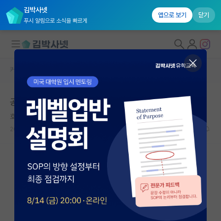
김박사넷
앱으로 보기
닫기
푸시 알림으로 소식을 빠르게
커뮤니티 홈
자유 게시판(아무개랩)
대학원생 모집
공동지도
국내대학원 정보
호탕한 앙투안 라부아지에
연구실&오픈랩
2023.09.30
7
1521
커뮤니티
커뮤니티 홈
전체글보기
베스트 게시판
IF 명예의전당