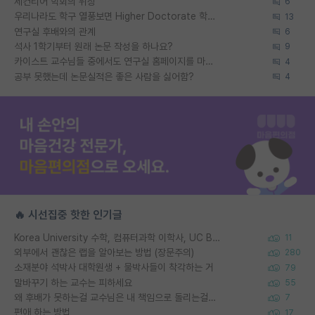
세컨티어 학회의 위상
6
우리나라도 학구 열풍보면 Higher Doctorate 학위가 필요하다고 봅니다.
13
연구실 후배와의 관계
6
석사 1학기부터 원래 논문 작성을 하나요?
9
카이스트 교수님들 중에서도 연구실 홈페이지를 마련 안 하신 분들이 계시던데
4
공부 못했는데 논문실적은 좋은 사람을 싫어함?
4
🔥 시선집중 핫한 인기글
Korea University 수학, 컴퓨터과학 이학사, UC Berkeley 산업공학 대학원 공학박사가 되는 것은 쉽지 않겠죠?
11
외부에서 괜찮은 랩을 알아보는 방법 (장문주의)
280
소재분야 석박사 대학원생 + 물박사들이 착각하는 거
79
말바꾸기 하는 교수는 피하세요
55
왜 후배가 못하는걸 교수님은 내 책임으로 돌리는걸까요?
7
편애 하는 방법
17