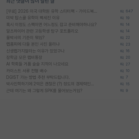
최근 댓글이 많이 달린 글
[무료] 2026 미국 대학원 유학 스타터팩 - 가이드북 & 합격자 컨택메일 템플릿
647
미박 탑스쿨 유학이 빡세진 이유
19
혹시 이정도 스펙이면 어느정도 잡고 준비해야하나요?
14
알츠하이머 관련 고등학생 탐구 포트폴리오
14
물박사의 기준이 뭐임?
22
랩홈피에 다들 본인 사진 올리냐
23
신생랩가지말라는 이유가 있었구나
16
장학금 모은 랩비통장
20
AI 학회들 거품 슬슬 지적이 나오네요
27
카이스트 서류 전형 배수
10
DGIST 가는 방법 추천 부탁드립니다.
7
박사진학하기에 2억은 괜찮은 (?) 정도의 경제력인가요
15
근데 여기는 왜 그렇게 SPK를 물어보는거임?
9