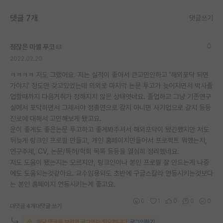
재팬라운지 🌸
댓글 7개
댓글쓰기
점잖은 미셸 푸코
2022.02.20
ㅋㅋㅋㅋ 저도 그랬어요. 저는 실적이 좋아서 큰고민안하고 '해외포닥 되면
가야지' 정도만 갖고있었는데 의외로 마지막 논문 투고가 늦어지면서 박사졸
업할때까지 다음거취가 정해지지 않은 상태엿네요. 졸업하고 그냥 기존연구
실에서 포닥하면서 그제서야 정출연으로 갈지 아니면 사기업으로 갈지 등등
진로에 대해서 고민해보게 됐고요.
운이 좋게도 좋은논문 투고하고 좋게봐주셔서 해외포닥이 됐긴했지만 저도
뒤늦게 링크인 프로필 만들고, 개인 홈페이지만들어서 프로젝트 뭐했는지,
연구주제, CV, 논문/특허/학회 목록 등등을 열심히 정리했네요.
저도 도움이 됐는지는 모르지만, 링크인이나 본인 프로필 잘 만드는게 나중
에도 도움되는것같아요. 교수임용되도 초반에 구글스칼라 연동시키는것보다
는 본인 홈페이지 연동시키는게 좋고요.
0
1
0
0
0
대댓글 4개
대댓글 쓰기
해당 댓글을 보려면 로그인이 필요합니다.
로그인하기