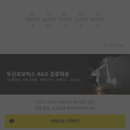
PI 전용 게시판
응원해요
공감해요
추천해요
궁금해요
별로에요
인문사회 계열 게시판
0
27
1
0
1
특수/전문대학원 게시판
반도체/AI 게시판
게시글 공유
장학금/장학생 게시판
학술 정보 게시판
홍보 게시판
커리어
유학교육
카카오 계정과 연동하여 게시글에 달린
댓글 알람, 소식등을 빠르게 받아보세요
이벤트
카카오로 시작하기
반도체 아카데미