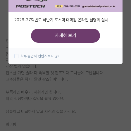
자유 게시판(아무개랩)
2026-27학년도 하반기 포스텍 대학원 온라인 설명회 실시
미국 유학 게시판
미국 대학원 합격 후기 게시판
자세히 보기
한국 학생들은 충분히 잘하는데,
대학원생 모집 게시판
자신이 부족하다고 느끼면 필요 이상으로 주눅이 많이 드는 것 같네요.
(여기 글 중에 별거 아닌걸로 걱정하는 사람들이 너무 많음)
하루 동안 이 컨텐츠 보지 않기
대학원 합격 후기 게시판
자신감을 가지세요.
세상 별거 없습니다.
연구실(PI) 홍보 게시판
탑스쿨 가면 졸라 다 똑똑할 것 같죠? 다 그나물에 그밥입니다.
교수님들은 뭐 다 알것 같죠? 아닙니다.
석박사 채용 정보 게시판
부족하면 배우고, 채워가면 됩니다.
임용 정보 게시판
미리 걱정하거나 겁먹을 필요 없어요.
학부 인턴 게시판
남들하고 비교하지 말고 자신의 길을 가세요.
취업 게시판
화이팅
임용 후기 게시판