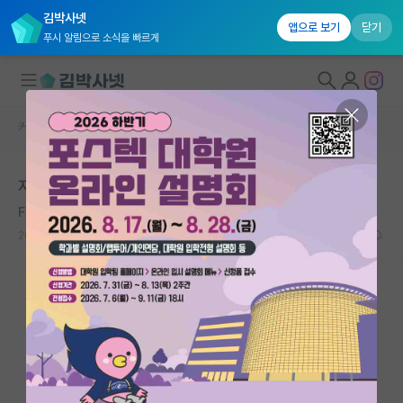
김박사넷
앱으로 보기
닫기
푸시 알림으로 소식을 빠르게
커뮤니티 홈
자유 게시판(아무개랩)
대학원생 모집
자신감, 자존감을 좀 가지시길.
국내대학원 정보
Farrington Daniels
연구실&오픈랩
2020.11.06
10
9410
커뮤니티
커뮤니티 홈
전체글보기
베스트 게시판
IF 명예의전당