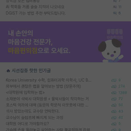
장학금 모은 랩비통장
7
AI 학회들 거품 슬슬 지적이 나오네요
11
DGIST 가는 방법 추천 부탁드립니다.
6
🔥 시선집중 핫한 인기글
Korea University 수학, 컴퓨터과학 이학사, UC Berkeley 산업공학 대학원 공학박사가 되는 것은 쉽지 않겠죠?
9
외부에서 괜찮은 랩을 알아보는 방법 (장문주의)
274
<대학원에 입학하는 법>
1388
소재분야 석박사 대학원생 + 물박사들이 착각하는 거
72
포스텍 억까에 대해 (동문의 학문적 아웃풋에 대한 반박)
50
석사 받았는데도 교수랑 연락한다.
43
교수님이 슬럼프에 빠지게 되는 과정
40
대학원 어디로 가야할까요?
5
가슴에 손을 올려놓고 싫어하는 사람 불공정하게 리뷰
9