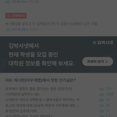
195
24
17338
명예의전당
박사졸업을 앞두고 더 일찍알았으면 더 잘할수있을텐데 싶은 것들
295
35
51087
자유 게시판(아무개랩)에서 핫한 인기글은?
외부에서 괜찮은 랩을 알아보는 방법 (장문주의)
274
<대학원에 입학하는 법>
1388
소재분야 석박사 대학원생 + 물박사들이 착각하는 거
72
포스텍 억까에 대해 (동문의 학문적 아웃풋에 대한 반박)
50
AI 탑컨퍼 순위에 대해..
27
석사 받았는데도 교수랑 연락한다.
43