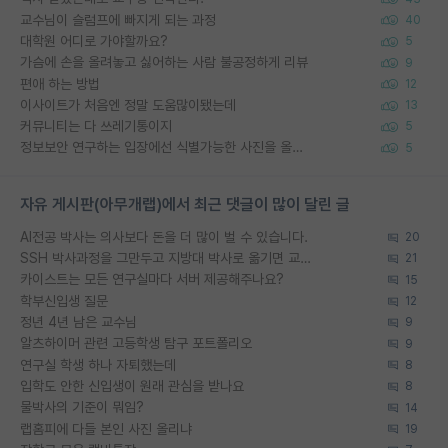
교수님이 슬럼프에 빠지게 되는 과정
40
대학원 어디로 가야할까요?
5
가슴에 손을 올려놓고 싫어하는 사람 불공정하게 리뷰
9
편애 하는 방법
12
이사이트가 처음엔 정말 도움많이됐는데
13
커뮤니티는 다 쓰레기통이지
5
정보보안 연구하는 입장에선 식별가능한 사진을 올리는건 비추이긴함
5
자유 게시판(아무개랩)에서 최근 댓글이 많이 달린 글
AI전공 박사는 의사보다 돈을 더 많이 벌 수 있습니다.
20
SSH 박사과정을 그만두고 지방대 박사로 옮기면 교수의 꿈은 끝일까요?
21
카이스트는 모든 연구실마다 서버 제공해주나요?
15
학부신입생 질문
12
정년 4년 남은 교수님
9
알츠하이머 관련 고등학생 탐구 포트폴리오
9
연구실 학생 하나 자퇴했는데
8
입학도 안한 신입생이 원래 관심을 받나요
8
물박사의 기준이 뭐임?
14
랩홈피에 다들 본인 사진 올리냐
19