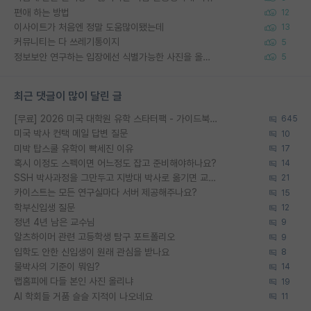
편애 하는 방법
12
이사이트가 처음엔 정말 도움많이됐는데
13
커뮤니티는 다 쓰레기통이지
5
정보보안 연구하는 입장에선 식별가능한 사진을 올리는건 비추이긴함
5
최근 댓글이 많이 달린 글
[무료] 2026 미국 대학원 유학 스타터팩 - 가이드북 & 합격자 컨택메일 템플릿
645
미국 박사 컨택 메일 답변 질문
10
미박 탑스쿨 유학이 빡세진 이유
17
혹시 이정도 스펙이면 어느정도 잡고 준비해야하나요?
14
SSH 박사과정을 그만두고 지방대 박사로 옮기면 교수의 꿈은 끝일까요?
21
카이스트는 모든 연구실마다 서버 제공해주나요?
15
학부신입생 질문
12
정년 4년 남은 교수님
9
알츠하이머 관련 고등학생 탐구 포트폴리오
9
입학도 안한 신입생이 원래 관심을 받나요
8
물박사의 기준이 뭐임?
14
랩홈피에 다들 본인 사진 올리냐
19
AI 학회들 거품 슬슬 지적이 나오네요
11