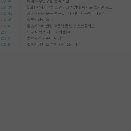
타대 학부연구생 컨택 조언
49
SSH 박사과정을 그만두고 지방대 박사로 옮기면 교수의 꿈은 끝일까요?
20
카이스트는 모든 연구실마다 서버 제공해주나요?
43
학부신입생 질문
40
알츠하이머 관련 고등학생 탐구 포트폴리오
4
연구실 학생 하나 자퇴했는데
12
물박사의 기준이 뭐임?
9
랩홈피에 다들 본인 사진 올리냐
5