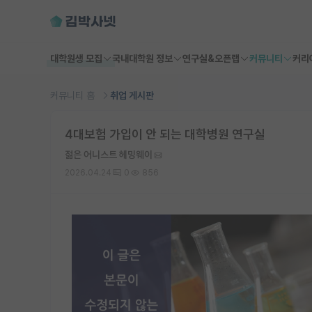
대학원생 모집
국내대학원 정보
연구실&오픈랩
커뮤니티
커리
커뮤니티 홈
취업 게시판
4대보험 가입이 안 되는 대학병원 연구실
젊은 어니스트 헤밍웨이
2026.04.24
0
856