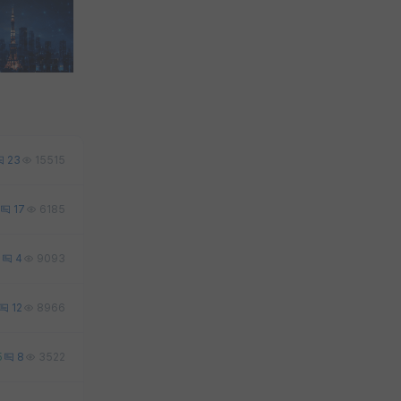
23
15515
17
6185
8
4
9093
12
8966
5
8
3522