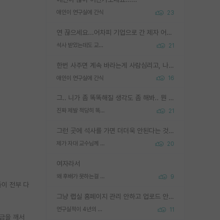
애인이 연구실에 간식
23
연 끊으세요...어차피 기업으로 간 제자 어떻게 못합니다. 기업에서는 교수들 사기꾼으로 보는 시선도 강하고, 앞에서나 교수님하고 떠받들어주지 많이 무시합니다. 영향력도 0에 수렴합니다. 그리고 생각해보십시오. 석사로 기업간 제자가 무슨 힘이 있다고 과제를 달라고 합니까? 말만 교수지 무능력자라고 생각합니다. 세금이 아깝습니다.
석사 받았는데도 교수랑 연락한다.
21
한번 사주면 계속 바라는게 사람심리고, 나중에 안사주면 말이 나옵니다. 그리고 작성자분 커플이 한번 그런 행동을 하면, 선례로 남아 이상하게도 문화로 자리잡을수도 있습니다. 애꿎은 다른 학생들은 생각도 안했는데, 간식을 사가야하는 피해를 볼 수 있습니다. 다 경험에서 우러나온 댓글입니다... 제발 이상한 선례를 만들지 마세요.
애인이 연구실에 간식
16
그.. 니가 좀 똑똑해질 생각도 좀 해봐.. 뭔 연구를 선배랑 계속 같이할 생각을하냐 박사과정이
진짜 제발 적당히 똑똑한 박사과정이라도 위에 있었으면..
21
그런 곳에 석사를 가면 더더욱 안된다는 것을 깨달으시면 된겁니다!
제가 자대 교수님께 무례하게 행동한 걸까요?
20
여자라서
왜 후배가 못하는걸 교수님은 내 책임으로 돌리는걸까요?
9
이 전부 다
그냥 랩실 홈페이지 관리 안하고 업로드 안한거 아님?
연구실적이 4년의 공백이 있는거 어떻게 생각하냐
11
적금을 깨서