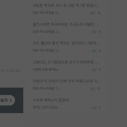
서성한 박사로 교수 된 사람 딱 1명 봤습니다. 근데 지방대 박사로 교수된 거는 기적이 일어나야되요. 서성한 학부부터여도 빡센게 교수임용일텐데 지방대박사로 무슨 교수가 되나요...... 중소기업/중견기업 팀장급/연구소장급이나 될거 같네요.
SSH 박사과정을 그만두고 지방대 박사로 옮기면 교수의 꿈은 끝일까요?
18
옮기시려면 미국박사로 가시는게 어떨까 싶네요. 교수가 꿈이면 미국박사 하고 미국교수 까지 같이 노리시는게 기회가 많지 않을까요?
SSH 박사과정을 그만두고 지방대 박사로 옮기면 교수의 꿈은 끝일까요?
8
교수 뽑는데 출신 학교는 생각보다 그렇게 안 봄. 앞으로는 더 안 보게 될거임. 박사는 어디서 진행해도 됨. 단, 제대로 쌓고 좋은 실적 만들 수 있다면. 그런데 지방대는 그럴 가능성이 지극히 낮음. 나만 열심히 잘 하면 된다? 인간은 주변 환경에 지배되는 나약한 존재임. 주변의 지방대 대학원생과 섞이고 지방 특유의 여유로움 또는 나쁘게 얘기해서 나태함에 젖어 살다보면 교수의 꿈 자체를 잊어버리게 될 가능성도 있음. 주변 환경이 70~80%임.
SSH 박사과정을 그만두고 지방대 박사로 옮기면 교수의 꿈은 끝일까요?
8
그보다도 신기할정도로 교수가 편애하면 그사람만 논문이 되더라구요 내용이 다른 사람보다 허접해도요
가슴에 손을 올려놓고 싫어하는 사람 불공정하게 리뷰
8
게시글 공유
지방대 이 단어가 진짜 너무 짜증나는데 지방대면 다 그냥 쓰레기인가요? 무슨 말 같지도 않은 댓글들이 있는건지??? 지방에도 충분히 좋은 대학 많고 충분히 잘하는 교수님들 많습니다 포항공대 4개 IST 대표 지거국들 여기 모두 다 지방에 있고 여기 출신들 중에 교수하는 분들 적지 않습니다 지거국 출신이 무슨 교수를 하냐?라고 생각할 사람들 많은데 상위 대표 지거국에 아웃라이어들 많습니다 결국 개인의 연구역량과 실적이 중요합니다 이 역량을 펼치는데 있어서 지도교수와의 합도 중요합니다. 그리고 경력이 필요하면 해외포닥까지 다녀오세요
SSH 박사과정을 그만두고 지방대 박사로 옮기면 교수의 꿈은 끝일까요?
16
ㅉㅉ왜 욕먹는지 알겠네
입학도 안한 신입생이 원래 관심을 받나요
8