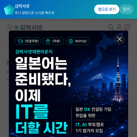
김박사넷
앱으로 보기
닫기
푸시 알림으로 소식을 빠르게
커뮤니티 홈
미국 유학 게시판
대학원생 모집
펀딩 문제
국내대학원 정보
비관적인 정약용
연구실&오픈랩
2026.04.20
6
2224
커뮤니티
커뮤니티 홈
전체글보기
베스트 게시판
IF 명예의전당