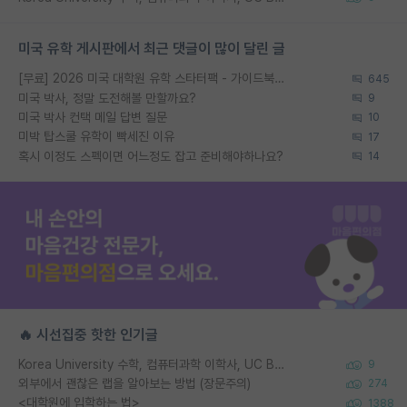
미국 유학 게시판에서 최근 댓글이 많이 달린 글
[무료] 2026 미국 대학원 유학 스타터팩 - 가이드북 & 합격자 컨택메일 템플릿
645
미국 박사, 정말 도전해볼 만할까요?
9
미국 박사 컨택 메일 답변 질문
10
미박 탑스쿨 유학이 빡세진 이유
17
혹시 이정도 스펙이면 어느정도 잡고 준비해야하나요?
14
🔥 시선집중 핫한 인기글
Korea University 수학, 컴퓨터과학 이학사, UC Berkeley 산업공학 대학원 공학박사가 되는 것은 쉽지 않겠죠?
9
외부에서 괜찮은 랩을 알아보는 방법 (장문주의)
274
<대학원에 입학하는 법>
1388