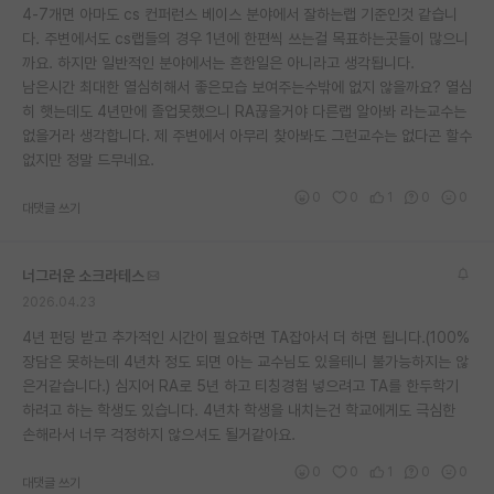
4-7개면 아마도 cs 컨퍼런스 베이스 분야에서 잘하는랩 기준인것 같습니
다. 주변에서도 cs랩들의 경우 1년에 한편씩 쓰는걸 목표하는곳들이 많으니
까요. 하지만 일반적인 분야에서는 흔한일은 아니라고 생각됩니다.
남은시간 최대한 열심히해서 좋은모습 보여주는수밖에 없지 않을까요? 열심
히 햇는데도 4년만에 졸업못했으니 RA끊을거야 다른랩 알아봐 라는교수는
없을거라 생각합니다. 제 주변에서 아무리 찾아봐도 그런교수는 없다곤 할수
없지만 정말 드무네요.
0
0
1
0
0
대댓글 쓰기
너그러운 소크라테스
2026.04.23
4년 펀딩 받고 추가적인 시간이 필요하면 TA잡아서 더 하면 됩니다.(100%
장담은 못하는데 4년차 정도 되면 아는 교수님도 있을테니 불가능하지는 않
은거같습니다.) 심지어 RA로 5년 하고 티칭경험 넣으려고 TA를 한두학기
하려고 하는 학생도 있습니다. 4년차 학생을 내치는건 학교에게도 극심한
손해라서 너무 걱정하지 않으셔도 될거같아요.
0
0
1
0
0
대댓글 쓰기