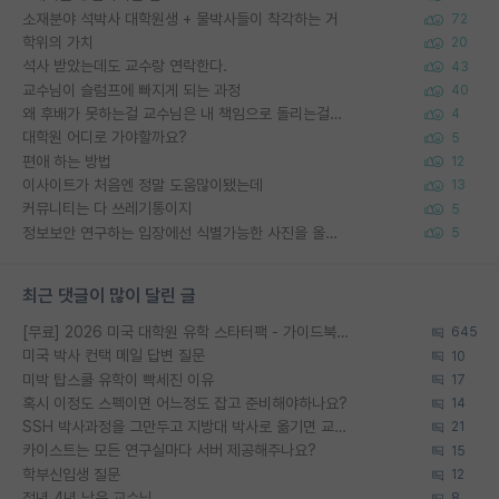
소재분야 석박사 대학원생 + 물박사들이 착각하는 거
72
학위의 가치
20
석사 받았는데도 교수랑 연락한다.
43
교수님이 슬럼프에 빠지게 되는 과정
40
왜 후배가 못하는걸 교수님은 내 책임으로 돌리는걸까요?
4
대학원 어디로 가야할까요?
5
편애 하는 방법
12
이사이트가 처음엔 정말 도움많이됐는데
13
커뮤니티는 다 쓰레기통이지
5
정보보안 연구하는 입장에선 식별가능한 사진을 올리는건 비추이긴함
5
최근 댓글이 많이 달린 글
[무료] 2026 미국 대학원 유학 스타터팩 - 가이드북 & 합격자 컨택메일 템플릿
645
미국 박사 컨택 메일 답변 질문
10
미박 탑스쿨 유학이 빡세진 이유
17
혹시 이정도 스펙이면 어느정도 잡고 준비해야하나요?
14
SSH 박사과정을 그만두고 지방대 박사로 옮기면 교수의 꿈은 끝일까요?
21
카이스트는 모든 연구실마다 서버 제공해주나요?
15
학부신입생 질문
12
정년 4년 남은 교수님
8