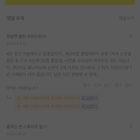
재팬라운지 🌸
댓글 6개
댓글쓰기
성실한 밀턴 프리드먼
2026.04.20
4년 동안 지원해주고 칼졸업까지.. 4년이면 졸업때까지 보통 1저자 논문을
평균 4~7개 적는데 (요즘 졸업생) 시간을 교수님이 적게주신 것도 아닙니
다. 3년차도 끝나가는데 논문이 3개 이상도 안나와서 그 뒤가 걱정된다면 1
년 더해봤자 차이 없습니다. 남은 시간 분발할 수 밖에..
0
0
2
2
5
대댓글 2개
대댓글 쓰기
해당 댓글을 보려면 로그인이 필요합니다.
로그인하기
해당 댓글을 보려면 로그인이 필요합니다.
로그인하기
춤추는 존 스튜어트 밀
2026.04.21