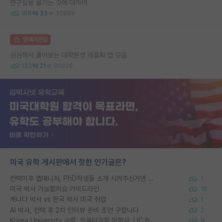
연구실을 옮기는 것에 대하여
168
33
32899
명예의전당
심심해서 풀어보는 대학원생 개꿀AI 앱 모음
133
21
90926
미국 유학 게시판에서 핫한 인기글은?
컨택이후 랩매니저, PhD학생들 소개 시켜주신거면 거의 컨펌에 가깝나요?
1
미국 박사 가능할까요 가이드라인
16
캐나다 박사 vs 한국 박사 미국 취업
1
AI 박사, 컨택 후 2차 인터뷰 준비 조언 구합니다
2
Korea University 수학, 컴퓨터과학 이학사, UC Berkeley 산업공학 대학원 공학박사가 되는 것은 쉽지 않겠죠?
9