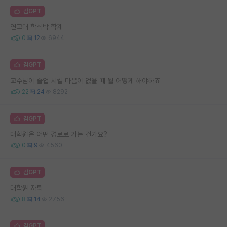
김GPT
연고대 학석박 학계
0
12
6944
김GPT
교수님이 졸업 시킬 마음이 없을 때 뭘 어떻게 해야하죠
22
24
8292
김GPT
대학원은 어떤 경로로 가는 건가요?
0
9
4560
김GPT
대학원 자퇴
8
14
2756
김GPT