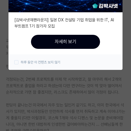
자유 게시판(아무개랩)
[김박사넷재팬라운지] 일본 DX 컨설팅 기업 취업을 위한 IT, AI
미국 유학 게시판
부트캠프 1기 참가자 모집
미국 대학원 합격 후기 게시판
교수님께서 펀딩이 4년만 가능하다고 하십니다.
자세히 보기
대학원생 모집 게시판
무슨 이유인지는 모르겠지만… 아무래도 긍정적인 것은 아닌 듯합니다.
저는 6학기를 마쳤고, 프로젝트는 1개만 마무리하였습니다.
대학원 합격 후기 게시판
하루 동안 이 컨텐츠 보지 않기
펀딩 상황 때문이신지, 4년이 되면 졸업을 하라고 하셨습니다.
연구실(PI) 홍보 게시판
걱정되는건, 2번째 프로젝트를 이제 막 시작하였고, 잘 마무리 해서 2개의
석박사 채용 정보 게시판
프로젝트로 졸업을 하라고 하셨는데 다만 연구라는 것이 딱 맞아 떨어져서
순차적으로 가면 참 좋겠지만, 리스크도 존재하여서 많이 걱정이 됩니다.
임용 정보 게시판
학부 인턴 게시판
펀딩이 끝나는건 미국에서 자주 있는 일인거 같기도 하고, 이미 한국에서 석
사가 있지만, 박사과정동안 안전하게 석사를 먼저 취득하고 계속 이어나가는
취업 게시판
게 좋을지 (다만 이럴경우, 코스웍 1개와 석사 디펜스 및 논문을 준비해야합
니다), 아니면 한번 대범하게 인생한번 걸어봐야하는건지 ... 선배님들께 한
임용 후기 게시판
번 조언을 구할수있을까요?