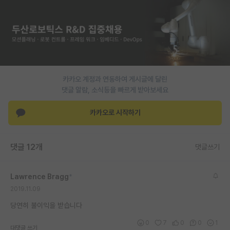
PI 전용 게시판
인문사회 계열 게시판
특수/전문대학원 게시판
반도체/AI 게시판
카카오 계정과 연동하여 게시글에 달린
댓글 알람, 소식등을 빠르게 받아보세요
장학금/장학생 게시판
카카오로 시작하기
학술 정보 게시판
홍보 게시판
댓글 12개
댓글쓰기
커리어
Lawrence Bragg
*
유학교육
2019.11.09
이벤트
당연히 불이익을 받습니다
반도체 아카데미
0
7
0
0
1
대댓글 쓰기