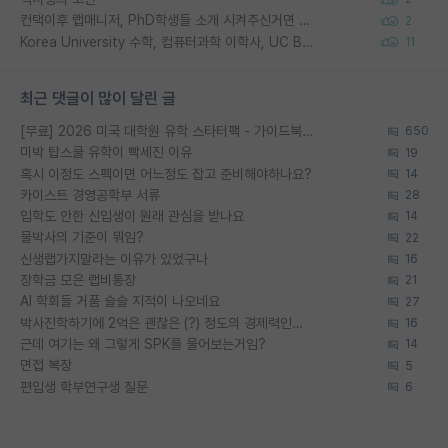
컨택이후 랩매니저, PhD학생들 소개 시켜주신거면 거의 컨펌에 가깝나요?
2
Korea University 수학, 컴퓨터과학 이학사, UC Berkeley 산업공학 대학원 공학박사가 되는 것은 쉽지 않겠죠?
11
최근 댓글이 많이 달린 글
[무료] 2026 미국 대학원 유학 스타터팩 - 가이드북 & 합격자 컨택메일 템플릿
650
미박 탑스쿨 유학이 빡세진 이유
19
혹시 이정도 스펙이면 어느정도 잡고 준비해야하나요?
14
카이스트 경영공학부 서류
28
입학도 안한 신입생이 원래 관심을 받나요
14
물박사의 기준이 뭐임?
22
신생랩가지말라는 이유가 있었구나
16
장학금 모은 랩비통장
21
AI 학회들 거품 슬슬 지적이 나오네요
27
박사진학하기에 2억은 괜찮은 (?) 정도의 경제력인가요
16
근데 여기는 왜 그렇게 SPK를 물어보는거임?
14
면접 복장
5
편입생 학부연구생 질문
6