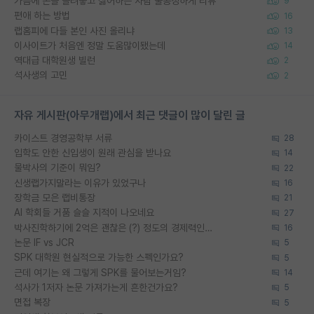
가슴에 손을 올려놓고 싫어하는 사람 불공정하게 리뷰
9
편애 하는 방법
16
랩홈피에 다들 본인 사진 올리냐
13
이사이트가 처음엔 정말 도움많이됐는데
14
역대급 대학원생 빌런
2
석사생의 고민
2
자유 게시판(아무개랩)에서 최근 댓글이 많이 달린 글
카이스트 경영공학부 서류
28
입학도 안한 신입생이 원래 관심을 받나요
14
물박사의 기준이 뭐임?
22
신생랩가지말라는 이유가 있었구나
16
장학금 모은 랩비통장
21
AI 학회들 거품 슬슬 지적이 나오네요
27
박사진학하기에 2억은 괜찮은 (?) 정도의 경제력인가요
16
논문 IF vs JCR
5
SPK 대학원 현실적으로 가능한 스펙인가요?
5
근데 여기는 왜 그렇게 SPK를 물어보는거임?
14
석사가 1저자 논문 가져가는게 흔한건가요?
5
면접 복장
5