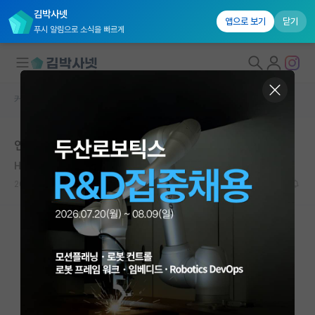
김박사넷
앱으로 보기
닫기
푸시 알림으로 소식을 빠르게
커뮤니티 홈
자유 게시판(아무개랩)
대학원생 모집
연고대 학석박 학계
국내대학원 정보
Henri Moissan
연구실&오픈랩
2019.11.08
12
6963
커뮤니티
커뮤니티 홈
전체글보기
베스트 게시판
IF 명예의전당