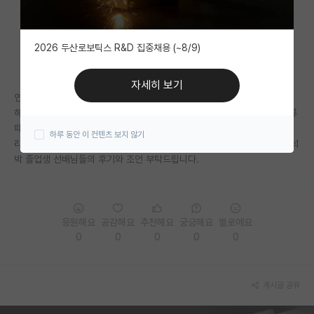
자유 게시판(아무개랩)
2026 두산로보틱스 R&D 집중채용 (~8/9)
미국 유학 게시판
미국 대학원 합격 후기 게시판
자세히 보기
연고대 학부에서 대학원까지 곧 졸업 예정자입니다. 연구가 재밌고 포닥도
대학원생 모집 게시판
해외로 갔다오고자 하는데 정출연이나 인서울 교수 임용시장에서 네임 벨류
때문에 불이익을 받으련지요?
실적은 자신이 있는데 누구는 학부가 연고대
하루 동안 이 컨텐츠 보지 않기
대학원 합격 후기 게시판
라서 대학원은 상관 없다고 하고 누구는 spk 만 처준다고하고.. 연고대 학석
박 졸업생 선배님들의 후기와 조언 부탁드립니다.
연구실(PI) 홍보 게시판
석박사 채용 정보 게시판
응원해요
공감해요
추천해요
궁금해요
별로에요
임용 정보 게시판
0
0
0
0
0
학부 인턴 게시판
취업 게시판
게시글 공유
임용 후기 게시판