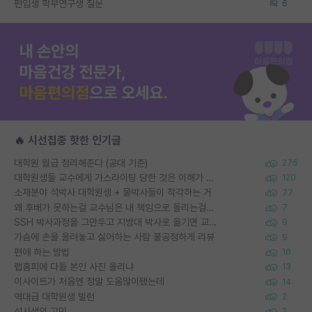
편입생 학부연구생 질문
6
🔥 시선집중 핫한 인기글
대학원 월급 정리해준다 (공대 기준)
275
대학원생들 교수에게 가스라이팅 당한 것은 이해가 갑니다. 안타깝네요.
120
소재분야 석박사 대학원생 + 물박사들이 착각하는 거
77
왜 후배가 못하는걸 교수님은 내 책임으로 돌리는걸까요?
7
SSH 박사과정을 그만두고 지방대 박사로 옮기면 교수의 꿈은 끝일까요?
9
가슴에 손을 올려놓고 싫어하는 사람 불공정하게 리뷰
9
편애 하는 방법
16
랩홈피에 다들 본인 사진 올리냐
13
이사이트가 처음엔 정말 도움많이됐는데
14
역대급 대학원생 빌런
2
석사생의 고민
2