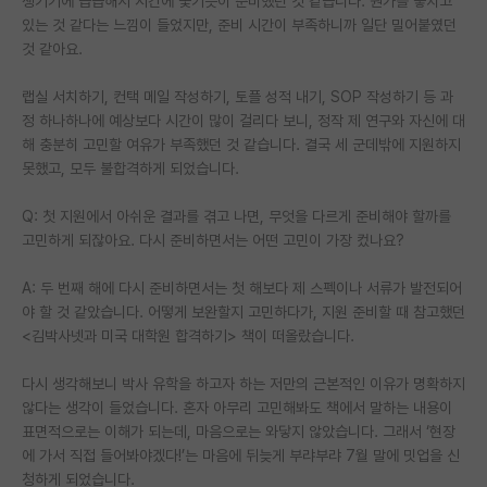
챙기기에 급급해서 시간에 쫓기듯이 준비했던 것 같습니다. 뭔가를 놓치고
있는 것 같다는 느낌이 들었지만, 준비 시간이 부족하니까 일단 밀어붙였던
것 같아요.
랩실 서치하기, 컨택 메일 작성하기, 토플 성적 내기, SOP 작성하기 등 과
정 하나하나에 예상보다 시간이 많이 걸리다 보니, 정작 제 연구와 자신에 대
해 충분히 고민할 여유가 부족했던 것 같습니다. 결국 세 군데밖에 지원하지
못했고, 모두 불합격하게 되었습니다.
Q: 첫 지원에서 아쉬운 결과를 겪고 나면, 무엇을 다르게 준비해야 할까를
고민하게 되잖아요. 다시 준비하면서는 어떤 고민이 가장 컸나요?
A: 두 번째 해에 다시 준비하면서는 첫 해보다 제 스펙이나 서류가 발전되어
야 할 것 같았습니다. 어떻게 보완할지 고민하다가, 지원 준비할 때 참고했던
<김박사넷과 미국 대학원 합격하기> 책이 떠올랐습니다.
다시 생각해보니 박사 유학을 하고자 하는 저만의 근본적인 이유가 명확하지
않다는 생각이 들었습니다. 혼자 아무리 고민해봐도 책에서 말하는 내용이
표면적으로는 이해가 되는데, 마음으로는 와닿지 않았습니다. 그래서 ‘현장
에 가서 직접 들어봐야겠다!’는 마음에 뒤늦게 부랴부랴 7월 말에 밋업을 신
청하게 되었습니다.