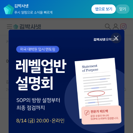
김박사넷
앱으로 보기
닫기
푸시 알림으로 소식을 빠르게
커뮤니티 홈
미국 대학원 합격 후기 게시판
대학원생 모집
예일대 풀펀딩 박사 합격 (영국 독일 동시 지원)
국내대학원 정보
박사
자연
연구실&오픈랩
김박사넷 유학교육
커뮤니티
2026.05.14
0
3640
커뮤니티 홈
전체글보기
베스트 게시판
IF 명예의전당