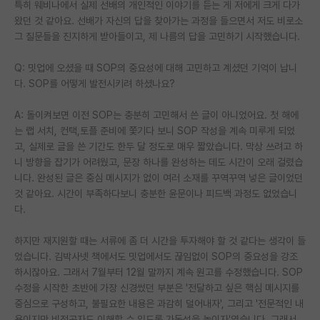
특히 웨비나에서 실제 선배의 개인적인 이야기를 듣는 게 저에게 크게 다가
왔던 것 같아요. 선배가 자신의 답을 찾아가는 과정을 들으면서 저도 비로소
그 질문들을 진지하게 받아들이고, 제 나름의 답을 고민하기 시작했습니다.
Q: 밋업에 오셨을 때 SOP의 중요성에 대해 고민하고 계셨던 기억이 납니
다. SOP를 어떻게 발전시키려 하셨나요?
A: 돌이켜보면 이전 SOP는 충분히 고민해서 쓴 글이 아니었어요. 첫 해에
는 랩 서치, 컨택,토플 준비에 쫓기다 보니 SOP 작성을 계속 미루게 되었
고, 실제로 글을 쓴 기간도 한두 달 정도로 매우 짧았습니다. 막상 쓰려고 하
니 방향을 잡기가 어려웠고, 문장 하나를 완성하는 데도 시간이 오래 걸렸습
니다. 완성된 글은 중심 메시지가 없이 여러 소재를 꾸역꾸역 넣은 글이었던
것 같아요. 시간이 부족하다보니 충분한 윤문이나 피드백 과정도 없었습니
다.
하지만 재지원할 때는 서류에 좀 더 시간을 투자해야 할 것 같다는 생각이 들
었습니다. 김박사넷 책에서도 밋업에서도 끊임없이 SOP의 중요성을 강조
하시잖아요. 그래서 7월부터 12월 말까지 계속 원고를 수정했습니다. SOP
수정을 시작한 초반에 가장 신경썼던 부분은 '전달하고 싶은 핵심 메시지를
중심으로 구성하고, 불필요한 내용은 과감히 덜어내자', 그리고 '전문적인 내
용이지만 비전공자도 이해할 수 있도록 가독성을 높이자'였습니다. 그래서