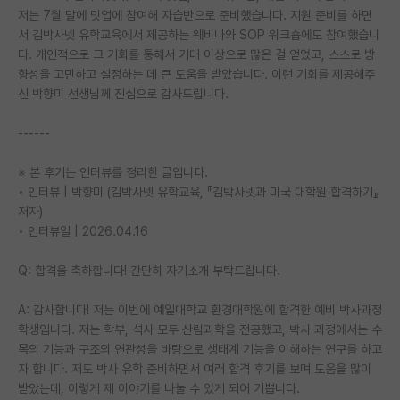
저는 7월 말에 밋업에 참여해 자습반으로 준비했습니다. 지원 준비를 하면
PI 전용 게시판
서 김박사넷 유학교육에서 제공하는 웨비나와 SOP 워크숍에도 참여했습니
다. 개인적으로 그 기회를 통해서 기대 이상으로 많은 걸 얻었고, 스스로 방
인문사회 계열 게시판
향성을 고민하고 설정하는 데 큰 도움을 받았습니다. 이런 기회를 제공해주
신 박향미 선생님께 진심으로 감사드립니다.
특수/전문대학원 게시판
------
반도체/AI 게시판
장학금/장학생 게시판
※ 본 후기는 인터뷰를 정리한 글입니다.
• 인터뷰 | 박향미 (김박사넷 유학교육, 『김박사넷과 미국 대학원 합격하기』
학술 정보 게시판
저자)
• 인터뷰일 | 2026.04.16
홍보 게시판
Q: 합격을 축하합니다! 간단히 자기소개 부탁드립니다.
커리어
A: 감사합니다! 저는 이번에 예일대학교 환경대학원에 합격한 예비 박사과정
유학교육
학생입니다. 저는 학부, 석사 모두 산림과학을 전공했고, 박사 과정에서는 수
이벤트
목의 기능과 구조의 연관성을 바탕으로 생태계 기능을 이해하는 연구를 하고
자 합니다. 저도 박사 유학 준비하면서 여러 합격 후기를 보며 도움을 많이
반도체 아카데미
받았는데, 이렇게 제 이야기를 나눌 수 있게 되어 기쁩니다.