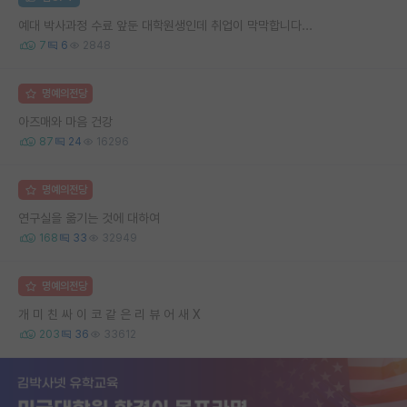
예대 박사과정 수료 앞둔 대학원생인데 취업이 막막합니다...
7
6
2848
명예의전당
아즈매와 마음 건강
87
24
16296
명예의전당
연구실을 옮기는 것에 대하여
168
33
32949
명예의전당
개 미 친 싸 이 코 같 은 리 뷰 어 새 X
203
36
33612