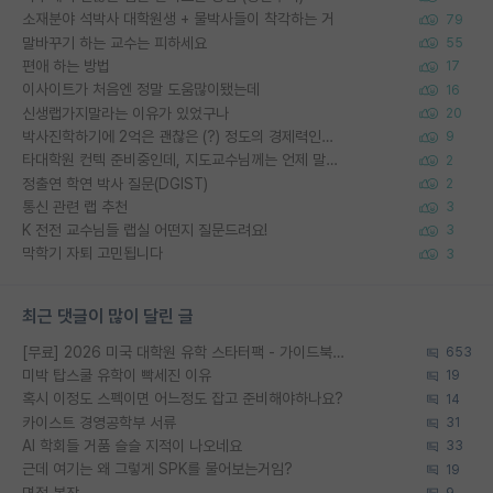
소재분야 석박사 대학원생 + 물박사들이 착각하는 거
79
말바꾸기 하는 교수는 피하세요
55
편애 하는 방법
17
이사이트가 처음엔 정말 도움많이됐는데
16
신생랩가지말라는 이유가 있었구나
20
박사진학하기에 2억은 괜찮은 (?) 정도의 경제력인가요
9
타대학원 컨텍 준비중인데, 지도교수님께는 언제 말씀드려야 할까요?
2
정출연 학연 박사 질문(DGIST)
2
통신 관련 랩 추천
3
K 전전 교수님들 랩실 어떤지 질문드려요!
3
막학기 자퇴 고민됩니다
3
최근 댓글이 많이 달린 글
[무료] 2026 미국 대학원 유학 스타터팩 - 가이드북 & 합격자 컨택메일 템플릿
653
미박 탑스쿨 유학이 빡세진 이유
19
혹시 이정도 스펙이면 어느정도 잡고 준비해야하나요?
14
카이스트 경영공학부 서류
31
AI 학회들 거품 슬슬 지적이 나오네요
33
근데 여기는 왜 그렇게 SPK를 물어보는거임?
19
면접 복장
9