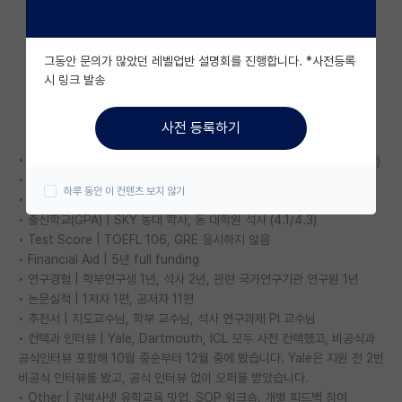
자유 게시판(아무개랩)
그동안 문의가 많았던 레벨업반 설명회를 진행합니다. *사전등록
미국 유학 게시판
시 링크 발송
미국 대학원 합격 후기 게시판
사전 등록하기
대학원생 모집 게시판
• Admission | Yale university, University of Hamburg (Germany)
대학원 합격 후기 게시판
• Rejections | Dartmouth college
하루 동안 이 컨텐츠 보지 않기
• Withdrawals | Imperial College London (ICL)
연구실(PI) 홍보 게시판
• 출신학교(GPA) | SKY 농대 학사, 동 대학원 석사 (4.1/4.3)
• Test Score | TOEFL 106, GRE 응시하지 않음
석박사 채용 정보 게시판
• Financial Aid | 5년 full funding
• 연구경험 | 학부연구생 1년, 석사 2년, 관련 국가연구기관 연구원 1년
임용 정보 게시판
• 논문실적 | 1저자 1편, 공저자 11편
• 추천서 | 지도교수님, 학부 교수님, 석사 연구과제 PI 교수님
학부 인턴 게시판
• 컨택과 인터뷰 | Yale, Dartmouth, ICL 모두 사전 컨택했고, 비공식과
취업 게시판
공식인터뷰 포함해 10월 중순부터 12월 중에 봤습니다. Yale은 지원 전 2번
비공식 인터뷰를 봤고, 공식 인터뷰 없이 오퍼를 받았습니다.
임용 후기 게시판
• Other | 김박사넷 유학교육 밋업, SOP 워크숍, 개별 피드백 참여