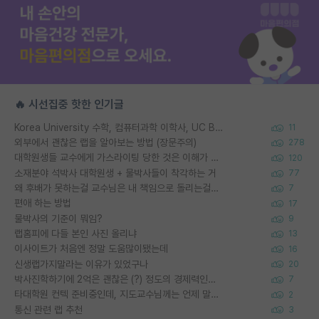
🔥 시선집중 핫한 인기글
Korea University 수학, 컴퓨터과학 이학사, UC Berkeley 산업공학 대학원 공학박사가 되는 것은 쉽지 않겠죠?
11
외부에서 괜찮은 랩을 알아보는 방법 (장문주의)
278
대학원생들 교수에게 가스라이팅 당한 것은 이해가 갑니다. 안타깝네요.
120
소재분야 석박사 대학원생 + 물박사들이 착각하는 거
77
왜 후배가 못하는걸 교수님은 내 책임으로 돌리는걸까요?
7
편애 하는 방법
17
물박사의 기준이 뭐임?
9
랩홈피에 다들 본인 사진 올리냐
13
이사이트가 처음엔 정말 도움많이됐는데
16
신생랩가지말라는 이유가 있었구나
20
박사진학하기에 2억은 괜찮은 (?) 정도의 경제력인가요
7
타대학원 컨텍 준비중인데, 지도교수님께는 언제 말씀드려야 할까요?
2
통신 관련 랩 추천
3