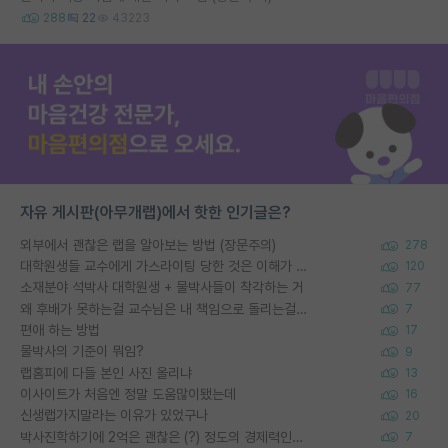
288
22
43223
자유 게시판(아무개랩)에서 핫한 인기글은?
외부에서 괜찮은 랩을 알아보는 방법 (장문주의)
278
대학원생들 교수에게 가스라이팅 당한 것은 이해가 갑니다. 안타깝네요.
120
소재분야 석박사 대학원생 + 물박사들이 착각하는 거
77
왜 후배가 못하는걸 교수님은 내 책임으로 돌리는걸까요?
7
편애 하는 방법
17
물박사의 기준이 뭐임?
9
랩홈피에 다들 본인 사진 올리냐
13
이사이트가 처음엔 정말 도움많이됐는데
16
신생랩가지말라는 이유가 있었구나
20
박사진학하기에 2억은 괜찮은 (?) 정도의 경제력인가요
7