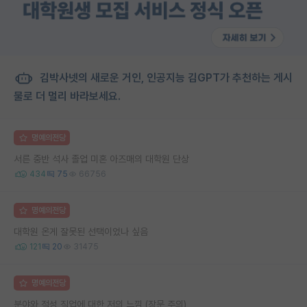
김박사넷의 새로운 거인, 인공지능 김GPT가 추천하는 게시
물로 더 멀리 바라보세요.
명예의전당
서른 중반 석사 졸업 미혼 아즈매의 대학원 단상
434
75
66756
명예의전당
대학원 온게 잘못된 선택이었나 싶음
121
20
31475
명예의전당
분야와 적성 직업에 대한 저의 느낌 (장문 주의)