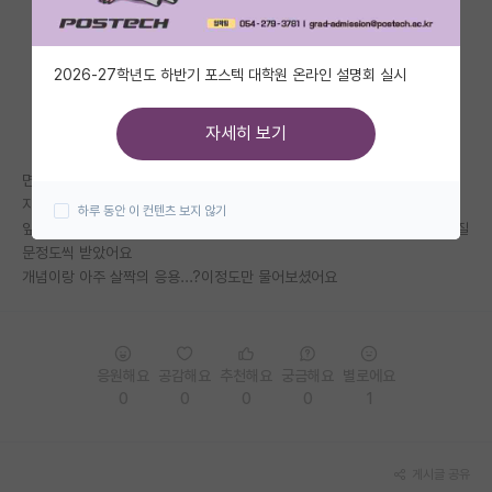
자유 게시판(아무개랩)
2026-27학년도 하반기 포스텍 대학원 온라인 설명회 실시
미국 유학 게시판
미국 대학원 합격 후기 게시판
자세히 보기
대학원생 모집 게시판
면접관 교수님들 총 3분이셨고 5명씩 들어갔어요.
자기소개>전공질문 순 진행
하루 동안 이 컨텐츠 보지 않기
대학원 합격 후기 게시판
앞 두명정도가 대답 못하고 질문 바꿔서 대답하는 방식이었고 한명당 3-4질
문정도씩 받았어요
연구실(PI) 홍보 게시판
개념이랑 아주 살짝의 응용...?이정도만 물어보셨어요
석박사 채용 정보 게시판
임용 정보 게시판
응원해요
공감해요
추천해요
궁금해요
별로에요
학부 인턴 게시판
0
0
0
0
1
취업 게시판
게시글 공유
임용 후기 게시판