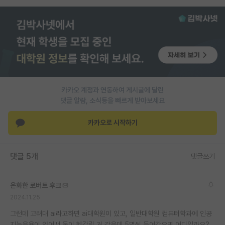
PI 전용 게시판
인문사회 계열 게시판
특수/전문대학원 게시판
반도체/AI 게시판
카카오 계정과 연동하여 게시글에 달린
장학금/장학생 게시판
댓글 알람, 소식등을 빠르게 받아보세요
학술 정보 게시판
카카오로 시작하기
홍보 게시판
댓글 5개
커리어
댓글쓰기
유학교육
온화한 로버트 후크
이벤트
2024.11.25
그런데 고려대 ai라고하면 ai대학원이 있고, 일반대학원 컴퓨터학과에 인공
반도체 아카데미
지능응용이 있어서 둘이 헷갈릴 거 같은데 5명씩 들어갔으면 어디일까요?