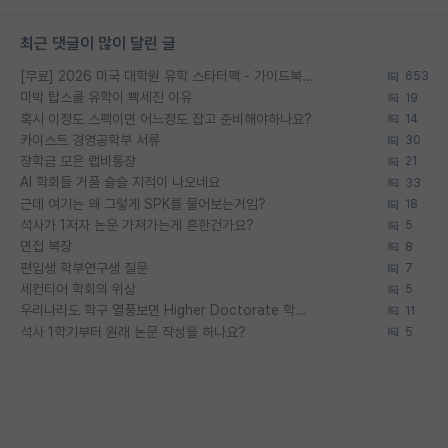
최근 댓글이 많이 달린 글
[무료] 2026 미국 대학원 유학 스타터팩 - 가이드북 & 합격자 컨택메일 템플릿
653
미박 탑스쿨 유학이 빡세진 이유
19
혹시 이정도 스펙이면 어느정도 잡고 준비해야하나요?
14
카이스트 경영공학부 서류
30
장학금 모은 랩비통장
21
AI 학회들 거품 슬슬 지적이 나오네요
33
근데 여기는 왜 그렇게 SPK를 물어보는거임?
18
석사가 1저자 논문 가져가는게 흔한건가요?
5
면접 복장
8
편입생 학부연구생 질문
7
세컨티어 학회의 위상
5
우리나라도 학구 열풍보면 Higher Doctorate 학위가 필요하다고 봅니다.
11
석사 1학기부터 원래 논문 작성을 하나요?
5