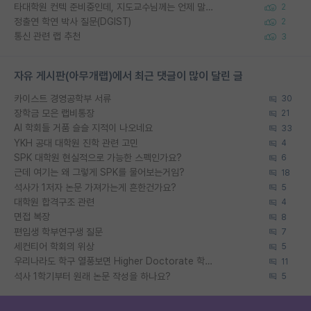
타대학원 컨텍 준비중인데, 지도교수님께는 언제 말씀드려야 할까요?
2
정출연 학연 박사 질문(DGIST)
2
통신 관련 랩 추천
3
자유 게시판(아무개랩)에서 최근 댓글이 많이 달린 글
카이스트 경영공학부 서류
30
장학금 모은 랩비통장
21
AI 학회들 거품 슬슬 지적이 나오네요
33
YKH 공대 대학원 진학 관련 고민
4
SPK 대학원 현실적으로 가능한 스펙인가요?
6
근데 여기는 왜 그렇게 SPK를 물어보는거임?
18
석사가 1저자 논문 가져가는게 흔한건가요?
5
대학원 합격구조 관련
4
면접 복장
8
편입생 학부연구생 질문
7
세컨티어 학회의 위상
5
우리나라도 학구 열풍보면 Higher Doctorate 학위가 필요하다고 봅니다.
11
석사 1학기부터 원래 논문 작성을 하나요?
5