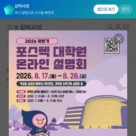
김박사넷
앱으로 보기
닫기
푸시 알림으로 소식을 빠르게
커뮤니티 홈
자유 게시판(아무개랩)
대학원생 모집
본문이 수정되지 않는 박제글입니다.
국내대학원 정보
뒤늦게 쓰는 고대 ai 석사 면접 후기
연구실&오픈랩
놀란 레온하르트 오일러
커뮤니티
2024.11.25
5
4068
커뮤니티 홈
전체글보기
베스트 게시판
IF 명예의전당