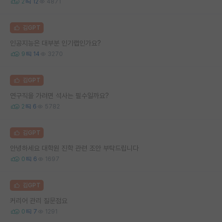
2
12
4871
김GPT
인공지능은 대부분 인기랩인가요?
9
14
3270
김GPT
연구직을 가려면 석사는 필수일까요?
2
6
5782
김GPT
안녕하세요 대학원 진학 관련 조안 부탁드립니다
0
6
1697
김GPT
커리어 관리 질문점요
0
7
1291