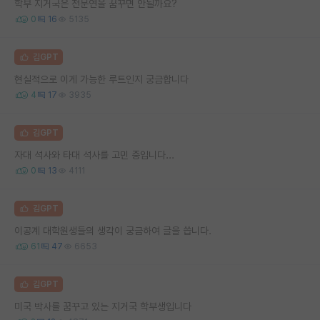
학부 지거국은 전문연을 꿈꾸면 안될까요?
0
16
5135
김GPT
현실적으로 이게 가능한 루트인지 궁금합니다
4
17
3935
김GPT
자대 석사와 타대 석사를 고민 중입니다...
0
13
4111
김GPT
이공계 대학원생들의 생각이 궁금하여 글을 씁니다.
61
47
6653
김GPT
미국 박사를 꿈꾸고 있는 지거국 학부생입니다