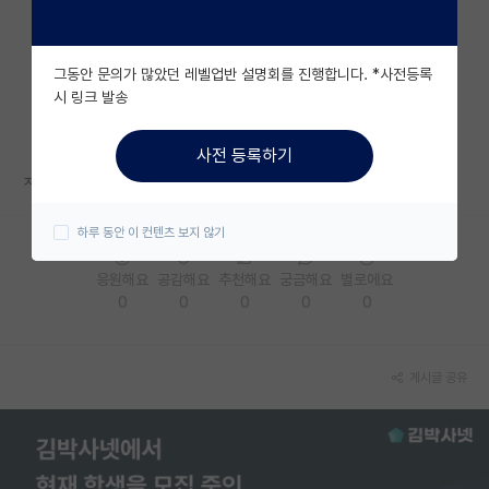
자유 게시판(아무개랩)
그동안 문의가 많았던 레벨업반 설명회를 진행합니다. *사전등록
미국 유학 게시판
시 링크 발송
미국 대학원 합격 후기 게시판
사전 등록하기
대학원생 모집 게시판
ㅈㄱㄴ
대학원 합격 후기 게시판
하루 동안 이 컨텐츠 보지 않기
연구실(PI) 홍보 게시판
응원해요
공감해요
추천해요
궁금해요
별로에요
0
0
0
0
0
석박사 채용 정보 게시판
임용 정보 게시판
게시글 공유
학부 인턴 게시판
취업 게시판
임용 후기 게시판