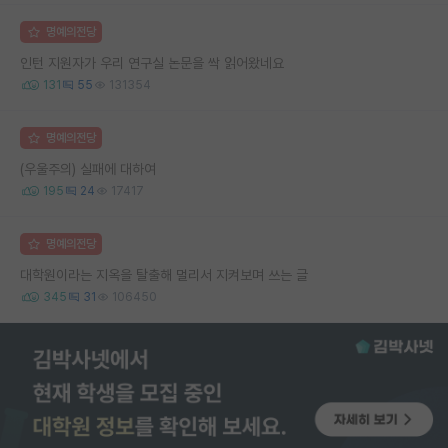
명예의전당
인턴 지원자가 우리 연구실 논문을 싹 읽어왔네요
131
55
131354
명예의전당
(우울주의) 실패에 대하여
195
24
17417
명예의전당
대학원이라는 지옥을 탈출해 멀리서 지켜보며 쓰는 글
345
31
106450