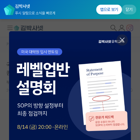
김박사넷
앱으로 보기
닫기
푸시 알림으로 소식을 빠르게
커뮤니티 홈
특수/전문대학원 게시판
대학원생 모집
국민대 비즈니스IT 대학원 트레이딩시스템 평 괜찮나요?
국내대학원 정보
퀀트 배우고 싶은데
연구실&오픈랩
부지런한 백석
커뮤니티
2026.04.27
0
810
커뮤니티 홈
전체글보기
베스트 게시판
IF 명예의전당