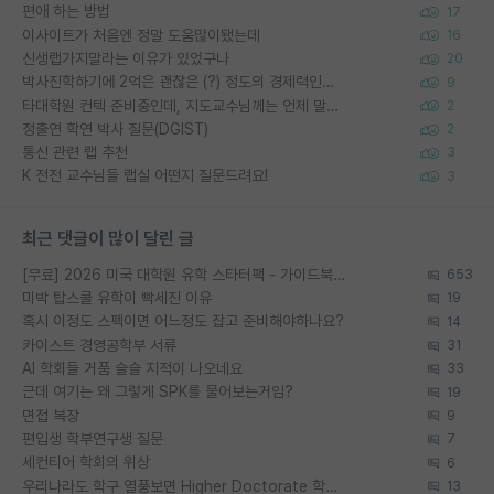
편애 하는 방법
17
이사이트가 처음엔 정말 도움많이됐는데
16
신생랩가지말라는 이유가 있었구나
20
박사진학하기에 2억은 괜찮은 (?) 정도의 경제력인가요
9
타대학원 컨텍 준비중인데, 지도교수님께는 언제 말씀드려야 할까요?
2
정출연 학연 박사 질문(DGIST)
2
통신 관련 랩 추천
3
K 전전 교수님들 랩실 어떤지 질문드려요!
3
최근 댓글이 많이 달린 글
[무료] 2026 미국 대학원 유학 스타터팩 - 가이드북 & 합격자 컨택메일 템플릿
653
미박 탑스쿨 유학이 빡세진 이유
19
혹시 이정도 스펙이면 어느정도 잡고 준비해야하나요?
14
카이스트 경영공학부 서류
31
AI 학회들 거품 슬슬 지적이 나오네요
33
근데 여기는 왜 그렇게 SPK를 물어보는거임?
19
면접 복장
9
편입생 학부연구생 질문
7
세컨티어 학회의 위상
6
우리나라도 학구 열풍보면 Higher Doctorate 학위가 필요하다고 봅니다.
13