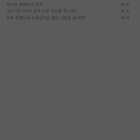
연구실 후배와의 관계
6
석사 1학기부터 원래 논문 작성을 하나요?
9
공부 못했는데 논문실적은 좋은 사람을 싫어함?
4