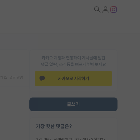
카카오 계정과 연동하여 게시글에 달린
댓글 알람, 소식등을 빠르게 받아보세요
기
댓글 알람
카카오로 시작하기
글쓰기
가장 핫한 댓글은?
가지마라. 신생랩이고 내가 석사 3학기차인데 최고참인데 나도 아무것도 모르는데 교수가 후배들 왜 논문 교육 안시키냐. 논문 왜 안 써오냐 닦달한다