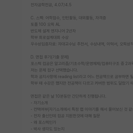
전자공학전공, 4.07/4.5
C. 스펙: 어학점수, 인턴활동, 대외활동, 자격증
토플 100 오픽 AL
반도체 설계 엔지니어 2년차
학부 회로설계대회 수상
우수성입증자료: 자대교수님 추천서, 수상내역, 이력서, 오픽성
D. 면접 후기(기출 문제)
포스텍 컴공은 알고리즘/기초수학/운영체제/컴퓨터구조 중 2과
저는 운체 컴구 선택했습니다.
학과 공지사항에 reading list라고 어느 전공책으로 공부하면 
학부 때 수강은 했지만 전공책이 다르고 커버한 범위도 달랐기 
면접은 같은 날 10분동안 간단하게 진행됩니다.
- 자기소개
- 컨택여부(자기소개에서 특정 랩 이야기를 해서 물어보신 것 같
- 전자 출신인데 컴공 지원한것에 대해 질문
- 왜 포스텍인가
- 박사 생각도 있는지