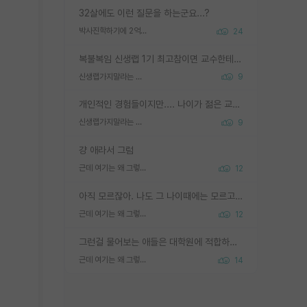
32살에도 이런 질문을 하는군요...?
박사진학하기에 2억은 괜찮은 (?) 정도의 경제력인가요
24
복불복임 신생랩 1기 최고참이면 교수한테 직접 지도받는 시간이 매우 많음 제대로 된 교수라면 말이지 그게 아니라면 그냥 넌 해방 불가능한 노예 1호에 감점쓰레기통이 되는거고
신생랩가지말라는 이유가 있었구나
9
개인적인 경험들이지만.... 나이가 젊은 교수일수록 꼰대라는 가면을 쓴 채로 무례함을 행동하는 경우가 거의 90% 정도였음. 나이가 어린데 다른 또래들과 달리 명예, 권력, 재력까지 얻었으니 세상 다 가진 기분이겠지. 오히러 나이 든 교수들이 행동과 말을 더 조심하시더라.
신생랩가지말라는 이유가 있었구나
9
걍 애라서 그럼
근데 여기는 왜 그렇게 SPK를 물어보는거임?
12
아직 모르잖아. 나도 그 나이때에는 모르고 평가 받고 안심하고 싶었어.
근데 여기는 왜 그렇게 SPK를 물어보는거임?
12
그런걸 물어보는 애들은 대학원에 적합하지 않다
근데 여기는 왜 그렇게 SPK를 물어보는거임?
14