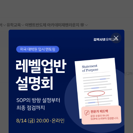
어
유학교육
이벤트
반도체 아카데미
재팬라운지 🌸
스크랩
신고하