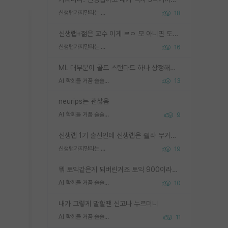
신생랩가지말라는 이유가 있었구나
18
신생랩+젊은 교수 이게 ㄹㅇ 모 아니면 도인듯.
신생랩가지말라는 이유가 있었구나
16
ML 대부분이 골드 스탠다드 하나 상정해놓고 (벤치마크 데이터셋이 여러 개면 여러 개 상정) 그거 얼마나 잘 맞추나 싸움임 가끔 번뜩이는 설계 철학을 보여주는 논문들도 있지만 대부분 그거 성적 얼마나 더 올리느라에 혈안이 되어 있는 측면이 잇음
AI 학회들 거품 슬슬 지적이 나오네요
13
neurips는 괜찮음
AI 학회들 거품 슬슬 지적이 나오네요
9
신생랩 1기 출신인데 신생랩은 줠라 무거운 바벨 같은거임. 들면 대박인데 못들면 깔려 죽음. 아무도 알려주지 않는 환경에서 자생해야하지만, 일단 살아남았다면 그 어떤 사람보다 악착같고 생존력 높은 사람으로 거듭날 수 있음
신생랩가지말라는 이유가 있었구나
19
뭐 토익같은게 되버린거죠 토익 900이라고 영어잘하는건 아닙니다만 잘하는사람은 다 900을 넘는 그런
AI 학회들 거품 슬슬 지적이 나오네요
10
내가 그렇게 말할땐 신고나 누르더니
AI 학회들 거품 슬슬 지적이 나오네요
11