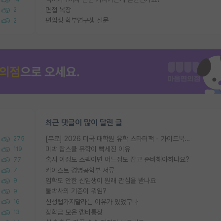
면접 복장
2
편입생 학부연구생 질문
2
최근 댓글이 많이 달린 글
[무료] 2026 미국 대학원 유학 스타터팩 - 가이드북 & 합격자 컨택메일 템플릿
275
미박 탑스쿨 유학이 빡세진 이유
119
혹시 이정도 스펙이면 어느정도 잡고 준비해야하나요?
77
카이스트 경영공학부 서류
7
입학도 안한 신입생이 원래 관심을 받나요
9
물박사의 기준이 뭐임?
9
신생랩가지말라는 이유가 있었구나
16
장학금 모은 랩비통장
13