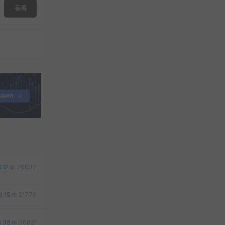
등록
12
70037
15
21779
35
36821