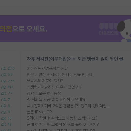
자유 게시판(아무개랩)에서 최근 댓글이 많이 달린 글
카이스트 경영공학부 서류
276
입학도 안한 신입생이 원래 관심을 받나요
59
물박사의 기준이 뭐임?
275
신생랩가지말라는 이유가 있었구나
119
장학금 모은 랩비통장
77
AI 학회들 거품 슬슬 지적이 나오네요
7
박사진학하기에 2억은 괜찮은 (?) 정도의 경제력인가요
9
논문 IF vs JCR
9
SPK 대학원 현실적으로 가능한 스펙인가요?
16
근데 여기는 왜 그렇게 SPK를 물어보는거임?
13
석사가 1저자 논문 가져가는게 흔한건가요?
14