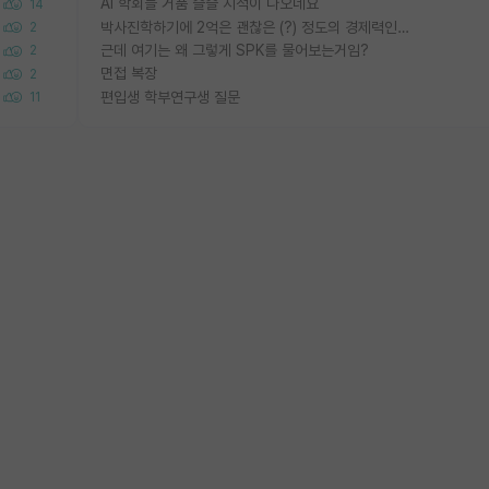
AI 학회들 거품 슬슬 지적이 나오네요
14
박사진학하기에 2억은 괜찮은 (?) 정도의 경제력인가요
2
근데 여기는 왜 그렇게 SPK를 물어보는거임?
2
면접 복장
2
편입생 학부연구생 질문
11