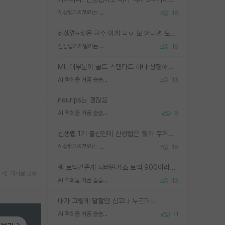
신생랩가지말라는 이유가 있었구나
18
신생랩+젊은 교수 이게 ㄹㅇ 모 아니면 도인듯.
신생랩가지말라는 이유가 있었구나
16
ML 대부분이 골드 스탠다드 하나 상정해놓고 (벤치마크 데이터셋이 여러 개면 여러 개 상정) 그거 얼마나 잘 맞추나 싸움임 가끔 번뜩이는 설계 철학을 보여주는 논문들도 있지만 대부분 그거 성적 얼마나 더 올리느라에 혈안이 되어 있는 측면이 잇음
AI 학회들 거품 슬슬 지적이 나오네요
13
neurips는 괜찮음
AI 학회들 거품 슬슬 지적이 나오네요
9
신생랩 1기 출신인데 신생랩은 줠라 무거운 바벨 같은거임. 들면 대박인데 못들면 깔려 죽음. 아무도 알려주지 않는 환경에서 자생해야하지만, 일단 살아남았다면 그 어떤 사람보다 악착같고 생존력 높은 사람으로 거듭날 수 있음
신생랩가지말라는 이유가 있었구나
19
뭐 토익같은게 되버린거죠 토익 900이라고 영어잘하는건 아닙니다만 잘하는사람은 다 900을 넘는 그런
게시글 공유
AI 학회들 거품 슬슬 지적이 나오네요
10
내가 그렇게 말할땐 신고나 누르더니
AI 학회들 거품 슬슬 지적이 나오네요
11