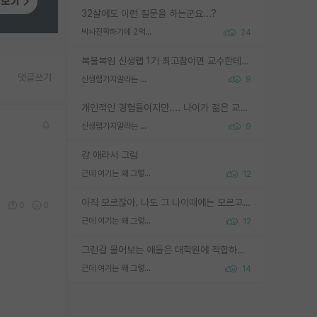
32살에도 이런 질문을 하는군요...?
박사진학하기에 2억은 괜찮은 (?) 정도의 경제력인가요
24
복불복임 신생랩 1기 최고참이면 교수한테 직접 지도받는 시간이 매우 많음 제대로 된 교수라면 말이지 그게 아니라면 그냥 넌 해방 불가능한 노예 1호에 감점쓰레기통이 되는거고
댓글쓰기
신생랩가지말라는 이유가 있었구나
9
개인적인 경험들이지만.... 나이가 젊은 교수일수록 꼰대라는 가면을 쓴 채로 무례함을 행동하는 경우가 거의 90% 정도였음. 나이가 어린데 다른 또래들과 달리 명예, 권력, 재력까지 얻었으니 세상 다 가진 기분이겠지. 오히러 나이 든 교수들이 행동과 말을 더 조심하시더라.
신생랩가지말라는 이유가 있었구나
9
걍 애라서 그럼
근데 여기는 왜 그렇게 SPK를 물어보는거임?
12
아직 모르잖아. 나도 그 나이때에는 모르고 평가 받고 안심하고 싶었어.
0
0
0
근데 여기는 왜 그렇게 SPK를 물어보는거임?
12
그런걸 물어보는 애들은 대학원에 적합하지 않다
근데 여기는 왜 그렇게 SPK를 물어보는거임?
14