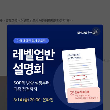
어
유학교육
이벤트
반도체 아카데미
재팬라운지 🌸
스크랩
신고하