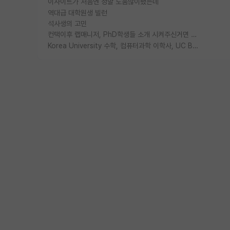
이사이트가 처음엔 정말 도움많이됐는데
역대급 대학원생 빌런
석사생의 고민
컨택이후 랩매니저, PhD학생들 소개 시켜주신거면 거의 컨펌에 가깝나요?
Korea University 수학, 컴퓨터과학 이학사, UC Berkeley 산업공학 대학원 공학박사가 되는 것은 쉽지 않겠죠?