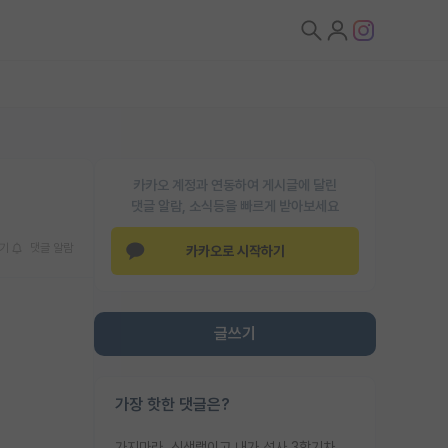
카카오 계정과 연동하여 게시글에 달린
댓글 알람, 소식등을 빠르게 받아보세요
기
댓글 알람
카카오로 시작하기
글쓰기
가장 핫한 댓글은?
가지마라. 신생랩이고 내가 석사 3학기차인데 최고참인데 나도 아무것도 모르는데 교수가 후배들 왜 논문 교육 안시키냐. 논문 왜 안 써오냐 닦달한다