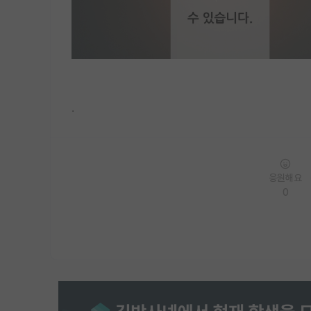
.
응원해요
0