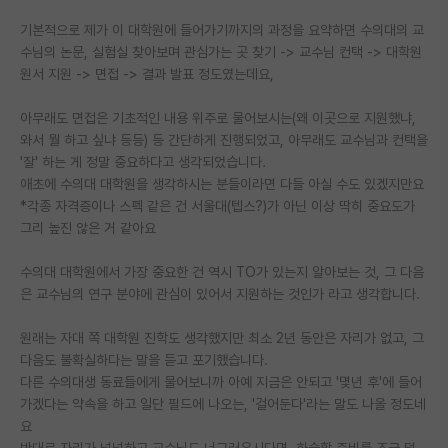
기본적으로 제가 이 대학원에 들어가기까지의 과정을 요약하면 수의대의 교
PI 전용 게시판
수님의 논문, 실험실 찾아보며 관심가는 곳 찾기 -> 교수님 컨택 -> 대학원
인문사회 계열 게시판
원서 지원 -> 면접 -> 결과 발표 정도였는데요,
특수/전문대학원 게시판
아무래도 면접은 기초적인 내용 위주로 물어보시는(왜 이곳으로 지원했냐,
와서 뭘 하고 싶냐 등등) 등 간단하게 진행되었고, 아무래도 교수님과 컨택을
반도체/AI 게시판
'잘' 하는 게 정말 중요하다고 생각되었습니다.
애초에 수의대 대학원을 생각하시는 분들이라면 다들 아실 수도 있겠지만요
장학금/장학생 게시판
*각종 자격증이나 스펙 같은 건 서울대(텝스?)가 아닌 이상 딱히 중요도가
그리 높진 않은 거 같아요
학술 정보 게시판
홍보 게시판
수의대 대학원에서 가장 중요한 건 역시 TO가 있는지 알아보는 것, 그 다음
은 교수님의 연구 분야에 관심이 있어서 지원하는 것인가 라고 생각합니다.
커리어
원래는 자대 쪽 대학원 진학도 생각했지만 최소 2년 동안은 자리가 없고, 그
유학교육
다음도 불확실하다는 말을 듣고 포기했습니다.
다른 수의대생 동료들에게 물어보니까 아예 지금은 안되고 '몇년 후'에 들어
이벤트
가겠다는 약속을 하고 일단 필드에 나오는, '걸어둔다'라는 말도 나올 정도네
요
반도체 아카데미
반대로 자리가 널널하고 교수님도 너그러우시다면, 하술할 준비를 조금 덜