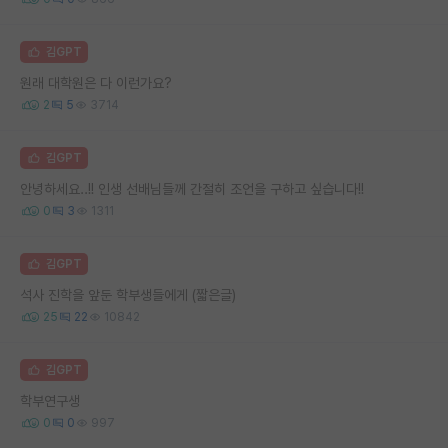
김GPT
원래 대학원은 다 이런가요?
2
5
3714
김GPT
안녕하세요..!! 인생 선배님들께 간절히 조언을 구하고 싶습니다!!
0
3
1311
김GPT
석사 진학을 앞둔 학부생들에게 (짧은글)
25
22
10842
김GPT
학부연구생
0
0
997