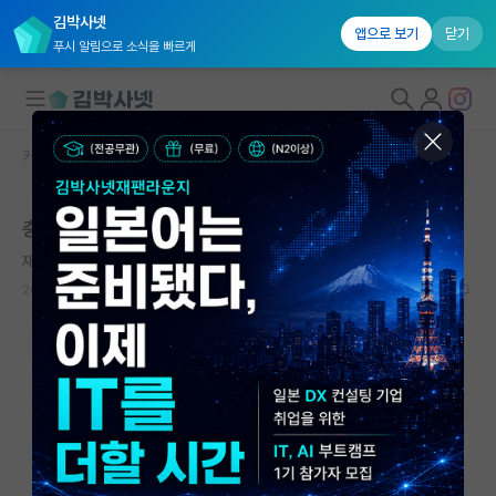
김박사넷
앱으로 보기
닫기
푸시 알림으로 소식을 빠르게
커뮤니티 홈
대학원 합격 후기 게시판
대학원생 모집
충남대 수의 3.59 -> 전북대 수의 석사과정 합격
국내대학원 정보
재빠른 존 케인즈
연구실&오픈랩
2025.07.29
0
3284
커뮤니티
커뮤니티 홈
전체글보기
베스트 게시판
IF 명예의전당