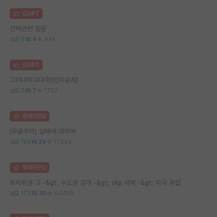
김GPT
컨텍관련 질문
0
4
934
김GPT
고려대학교대학원[이공계]
0
7
1757
명예의전당
(우울주의) 실패에 대하여
195
24
17344
명예의전당
최하위권 고 -&gt; 수도권 공대 -&gt; skp 석박 -&gt; 미국 취업
173
30
53450