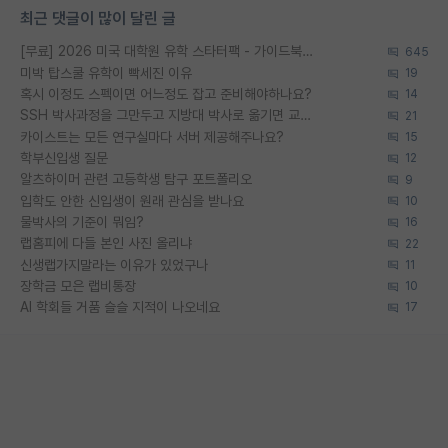
최근 댓글이 많이 달린 글
[무료] 2026 미국 대학원 유학 스타터팩 - 가이드북 & 합격자 컨택메일 템플릿
645
미박 탑스쿨 유학이 빡세진 이유
19
혹시 이정도 스펙이면 어느정도 잡고 준비해야하나요?
14
SSH 박사과정을 그만두고 지방대 박사로 옮기면 교수의 꿈은 끝일까요?
21
카이스트는 모든 연구실마다 서버 제공해주나요?
15
학부신입생 질문
12
알츠하이머 관련 고등학생 탐구 포트폴리오
9
입학도 안한 신입생이 원래 관심을 받나요
10
물박사의 기준이 뭐임?
16
랩홈피에 다들 본인 사진 올리냐
22
신생랩가지말라는 이유가 있었구나
11
장학금 모은 랩비통장
10
AI 학회들 거품 슬슬 지적이 나오네요
17