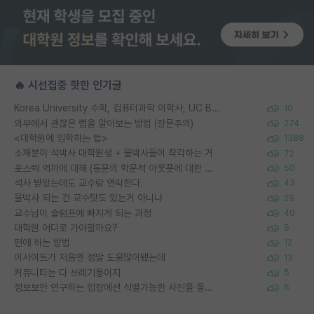
🔥 시선집중 핫한 인기글
Korea University 수학, 컴퓨터과학 이학사, UC Berkeley 산업공학 대학원 공학박사가 되는 것은 쉽지 않겠죠?
10
외부에서 괜찮은 랩을 알아보는 방법 (장문주의)
274
<대학원에 입학하는 법>
1388
소재분야 석박사 대학원생 + 물박사들이 착각하는 거
72
포스텍 억까에 대해 (동문의 학문적 아웃풋에 대한 반박)
50
석사 받았는데도 교수랑 연락한다.
43
물박사 되는 건 교수탓도 있는거 아니냐
29
교수님이 슬럼프에 빠지게 되는 과정
40
대학원 어디로 가야할까요?
5
편애 하는 방법
12
이사이트가 처음엔 정말 도움많이됐는데
13
커뮤니티는 다 쓰레기통이지
5
정보보안 연구하는 입장에선 식별가능한 사진을 올리는건 비추이긴함
5