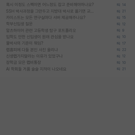
혹시 이정도 스펙이면 어느정도 잡고 준비해야하나요?
14
SSH 박사과정을 그만두고 지방대 박사로 옮기면 교수의 꿈은 끝일까요?
21
카이스트는 모든 연구실마다 서버 제공해주나요?
15
학부신입생 질문
12
알츠하이머 관련 고등학생 탐구 포트폴리오
9
입학도 안한 신입생이 원래 관심을 받나요
10
물박사의 기준이 뭐임?
17
랩홈피에 다들 본인 사진 올리냐
22
신생랩가지말라는 이유가 있었구나
12
장학금 모은 랩비통장
10
AI 학회들 거품 슬슬 지적이 나오네요
21