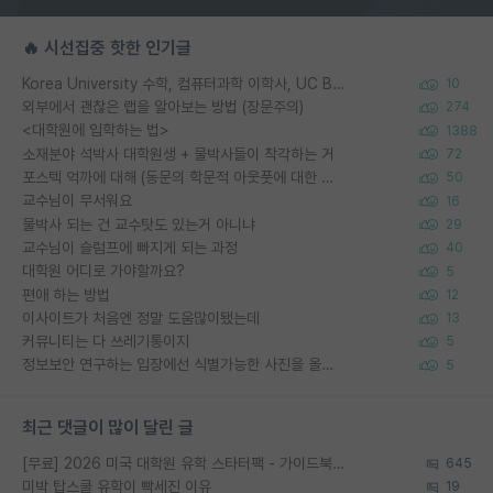
🔥 시선집중 핫한 인기글
Korea University 수학, 컴퓨터과학 이학사, UC Berkeley 산업공학 대학원 공학박사가 되는 것은 쉽지 않겠죠?
10
외부에서 괜찮은 랩을 알아보는 방법 (장문주의)
274
<대학원에 입학하는 법>
1388
소재분야 석박사 대학원생 + 물박사들이 착각하는 거
72
포스텍 억까에 대해 (동문의 학문적 아웃풋에 대한 반박)
50
교수님이 무서워요
16
물박사 되는 건 교수탓도 있는거 아니냐
29
교수님이 슬럼프에 빠지게 되는 과정
40
대학원 어디로 가야할까요?
5
편애 하는 방법
12
이사이트가 처음엔 정말 도움많이됐는데
13
커뮤니티는 다 쓰레기통이지
5
정보보안 연구하는 입장에선 식별가능한 사진을 올리는건 비추이긴함
5
최근 댓글이 많이 달린 글
[무료] 2026 미국 대학원 유학 스타터팩 - 가이드북 & 합격자 컨택메일 템플릿
645
미박 탑스쿨 유학이 빡세진 이유
19