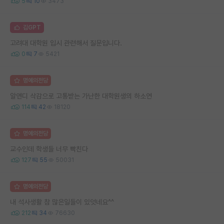
5
10
3473
김GPT
고려대 대학원 입시 관련해서 질문입니다.
0
7
5421
명예의전당
알앤디 삭감으로 고통받는 가난한 대학원생의 하소연
114
42
18120
명예의전당
교수인데 학생들 너무 빡친다
127
55
50031
명예의전당
내 석사생활 참 많은일들이 있엇네요^^
212
34
76630