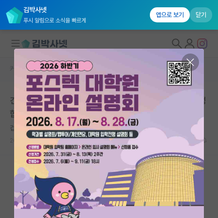
김박사넷
앱으로 보기
닫기
푸시 알림으로 소식을 빠르게
커뮤니티 홈
대학원 합격 후기 게시판
대학원생 모집
건국대 생명 4.2 → 서울대학교 약학대학원 석박통합과정
국내대학원 정보
합격
연구실&오픈랩
겁먹은 플라톤
커뮤니티
2025.12.01
2
4954
커뮤니티 홈
전체글보기
베스트 게시판
IF 명예의전당