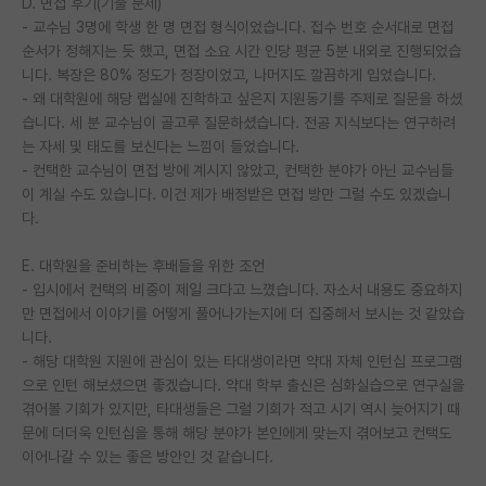
D. 면접 후기(기출 문제)
재팬라운지 🌸
- 교수님 3명에 학생 한 명 면접 형식이었습니다. 접수 번호 순서대로 면접
순서가 정해지는 듯 했고, 면접 소요 시간 인당 평균 5분 내외로 진행되었습
니다. 복장은 80% 정도가 정장이었고, 나머지도 깔끔하게 입었습니다.
- 왜 대학원에 해당 랩실에 진학하고 싶은지 지원동기를 주제로 질문을 하셨
습니다. 세 분 교수님이 골고루 질문하셨습니다. 전공 지식보다는 연구하려
는 자세 및 태도를 보신다는 느낌이 들었습니다.
- 컨택한 교수님이 면접 방에 계시지 않았고, 컨택한 분야가 아닌 교수님들
이 계실 수도 있습니다. 이건 제가 배정받은 면접 방만 그럴 수도 있겠습니
다.
E. 대학원을 준비하는 후배들을 위한 조언
- 입시에서 컨택의 비중이 제일 크다고 느꼈습니다. 자소서 내용도 중요하지
만 면접에서 이야기를 어떻게 풀어나가는지에 더 집중해서 보시는 것 같았습
니다.
- 해당 대학원 지원에 관심이 있는 타대생이라면 약대 자체 인턴십 프로그램
으로 인턴 해보셨으면 좋겠습니다. 약대 학부 출신은 심화실습으로 연구실을
겪어볼 기회가 있지만, 타대생들은 그럴 기회가 적고 시기 역시 늦어지기 때
문에 더더욱 인턴십을 통해 해당 분야가 본인에게 맞는지 겪어보고 컨택도
이어나갈 수 있는 좋은 방안인 것 같습니다.