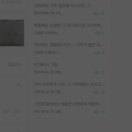
게시글 공유
32살에도 이런 질문을 하는군요...?
박사진학하기에 2억은 괜찮은 (?) 정도의 경제력인가요
24
복불복임 신생랩 1기 최고참이면 교수한테 직접 지도받는 시간이 매우 많음 제대로 된 교수라면 말이지 그게 아니라면 그냥 넌 해방 불가능한 노예 1호에 감점쓰레기통이 되는거고
신생랩가지말라는 이유가 있었구나
9
개인적인 경험들이지만.... 나이가 젊은 교수일수록 꼰대라는 가면을 쓴 채로 무례함을 행동하는 경우가 거의 90% 정도였음. 나이가 어린데 다른 또래들과 달리 명예, 권력, 재력까지 얻었으니 세상 다 가진 기분이겠지. 오히러 나이 든 교수들이 행동과 말을 더 조심하시더라.
신생랩가지말라는 이유가 있었구나
9
걍 애라서 그럼
댓글쓰기
근데 여기는 왜 그렇게 SPK를 물어보는거임?
12
아직 모르잖아. 나도 그 나이때에는 모르고 평가 받고 안심하고 싶었어.
근데 여기는 왜 그렇게 SPK를 물어보는거임?
13
그런걸 물어보는 애들은 대학원에 적합하지 않다
2
0
0
근데 여기는 왜 그렇게 SPK를 물어보는거임?
14