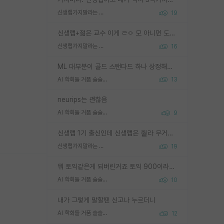
신생랩가지말라는 이유가 있었구나
19
신생랩+젊은 교수 이게 ㄹㅇ 모 아니면 도인듯.
신생랩가지말라는 이유가 있었구나
16
ML 대부분이 골드 스탠다드 하나 상정해놓고 (벤치마크 데이터셋이 여러 개면 여러 개 상정) 그거 얼마나 잘 맞추나 싸움임 가끔 번뜩이는 설계 철학을 보여주는 논문들도 있지만 대부분 그거 성적 얼마나 더 올리느라에 혈안이 되어 있는 측면이 잇음
AI 학회들 거품 슬슬 지적이 나오네요
13
neurips는 괜찮음
AI 학회들 거품 슬슬 지적이 나오네요
9
신생랩 1기 출신인데 신생랩은 줠라 무거운 바벨 같은거임. 들면 대박인데 못들면 깔려 죽음. 아무도 알려주지 않는 환경에서 자생해야하지만, 일단 살아남았다면 그 어떤 사람보다 악착같고 생존력 높은 사람으로 거듭날 수 있음
신생랩가지말라는 이유가 있었구나
19
뭐 토익같은게 되버린거죠 토익 900이라고 영어잘하는건 아닙니다만 잘하는사람은 다 900을 넘는 그런
AI 학회들 거품 슬슬 지적이 나오네요
10
내가 그렇게 말할땐 신고나 누르더니
AI 학회들 거품 슬슬 지적이 나오네요
12