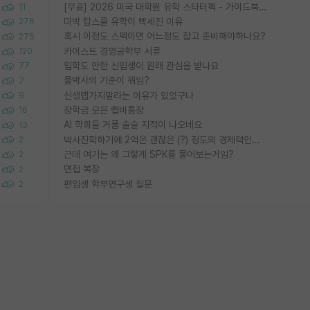
[무료] 2026 미국 대학원 유학 스타터팩 - 가이드북 & 합격자 컨택메일 템플릿
11
미박 탑스쿨 유학이 빡세진 이유
276
혹시 이정도 스펙이면 어느정도 잡고 준비해야하나요?
275
카이스트 경영공학부 서류
120
입학도 안한 신입생이 원래 관심을 받나요
77
물박사의 기준이 뭐임?
7
신생랩가지말라는 이유가 있었구나
9
장학금 모은 랩비통장
16
AI 학회들 거품 슬슬 지적이 나오네요
13
박사진학하기에 2억은 괜찮은 (?) 정도의 경제력인가요
2
근데 여기는 왜 그렇게 SPK를 물어보는거임?
2
면접 복장
2
편입생 학부연구생 질문
2