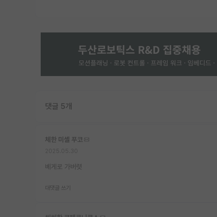
댓글 5개
체한 미셸 푸코
2025.05.30
베게로 가버렷
대댓글 쓰기