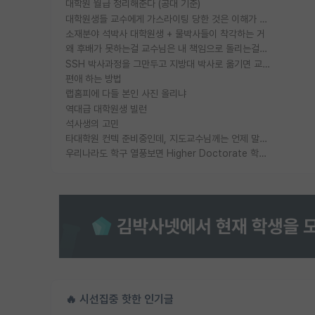
대학원 월급 정리해준다 (공대 기준)
대학원생들 교수에게 가스라이팅 당한 것은 이해가 갑니다. 안타깝네요.
소재분야 석박사 대학원생 + 물박사들이 착각하는 거
왜 후배가 못하는걸 교수님은 내 책임으로 돌리는걸까요?
SSH 박사과정을 그만두고 지방대 박사로 옮기면 교수의 꿈은 끝일까요?
편애 하는 방법
랩홈피에 다들 본인 사진 올리냐
역대급 대학원생 빌런
석사생의 고민
타대학원 컨텍 준비중인데, 지도교수님께는 언제 말씀드려야 할까요?
우리나라도 학구 열풍보면 Higher Doctorate 학위가 필요하다고 봅니다.
🔥 시선집중 핫한 인기글