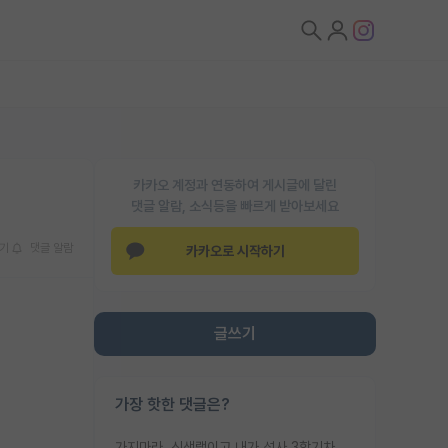
카카오 계정과 연동하여 게시글에 달린
댓글 알람, 소식등을 빠르게 받아보세요
기
댓글 알람
카카오로 시작하기
글쓰기
가장 핫한 댓글은?
가지마라. 신생랩이고 내가 석사 3학기차인데 최고참인데 나도 아무것도 모르는데 교수가 후배들 왜 논문 교육 안시키냐. 논문 왜 안 써오냐 닦달한다