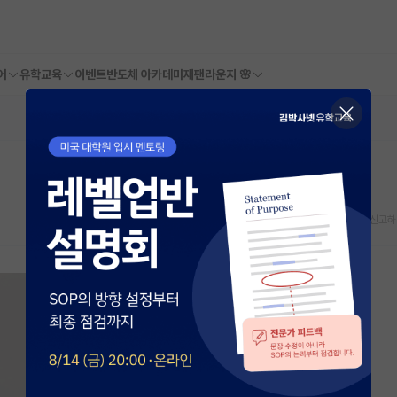
어
유학교육
이벤트
반도체 아카데미
재팬라운지 🌸
스크랩
신고하