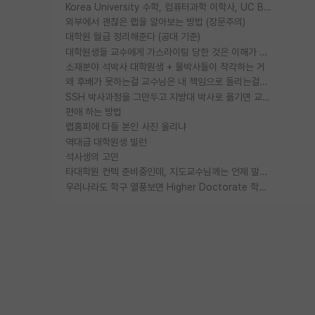
Korea University 수학, 컴퓨터과학 이학사, UC Berkeley 산업공학 대학원 공학박사가 되는 것은 쉽지 않겠죠?
외부에서 괜찮은 랩을 알아보는 방법 (장문주의)
대학원 월급 정리해준다 (공대 기준)
대학원생들 교수에게 가스라이팅 당한 것은 이해가 갑니다. 안타깝네요.
소재분야 석박사 대학원생 + 물박사들이 착각하는 거
왜 후배가 못하는걸 교수님은 내 책임으로 돌리는걸까요?
SSH 박사과정을 그만두고 지방대 박사로 옮기면 교수의 꿈은 끝일까요?
편애 하는 방법
랩홈피에 다들 본인 사진 올리냐
역대급 대학원생 빌런
석사생의 고민
타대학원 컨텍 준비중인데, 지도교수님께는 언제 말씀드려야 할까요?
우리나라도 학구 열풍보면 Higher Doctorate 학위가 필요하다고 봅니다.