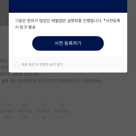
그동안 문의가 많았던 레벨업반 설명회를 진행합니다. *사전등록
시 링크 발송
사전 등록하기
학연도, 졸업생 현황 같은 정보도 꼭 확인해보세요.
하루 동안 이 컨텐츠 보지 않기
 적지 않습니다.
 경우도 실제로 있습니다.
 실명 아닌 알파벳으로 되어 있다면 백프로입니다. 도망치세요.
공감해요
추천해요
궁금해요
별로에요
10
10
4
1