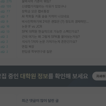
물박사의 기준이 뭐임?
275
신생랩가지말라는 이유가 있었구나
120
장학금 모은 랩비통장
77
AI 학회들 거품 슬슬 지적이 나오네요
7
박사진학하기에 2억은 괜찮은 (?) 정도의 경제력인가요
9
논문 IF vs JCR
16
SPK 대학원 현실적으로 가능한 스펙인가요?
13
근데 여기는 왜 그렇게 SPK를 물어보는거임?
2
석사가 1저자 논문 가져가는게 흔한건가요?
2
면접 복장
2
편입생 학부연구생 질문
2
최근 댓글이 많이 달린 글