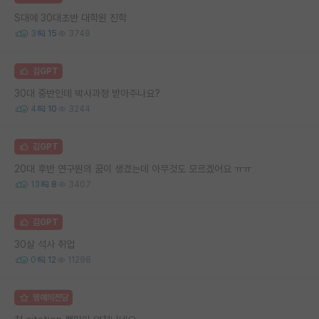
S대에 30대초반 대학원 진학
3
15
3749
김GPT
30대 중반인데 박사과정 받아주나요?
4
10
3244
김GPT
20대 후반 연구원의 꿈이 생겼는데 아무것도 모르겠어요 ㅠㅠ
13
8
3407
김GPT
30살 석사 취업
0
12
11298
명예의전당