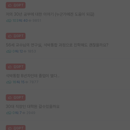
김GPT
저의 30년 공부에 대한 이야기 (누군가에겐 도움이 되길)
103
40
9851
김GPT
56세 교수님의 연구실, 석박통합 과정으로 진학해도 괜찮을까요?
0
12
1853
김GPT
석박통합 8년차인데 졸업이 멀다..
16
15
7877
김GPT
30대 직장인 대학원 갈수있을까요
0
7
2949
김GPT