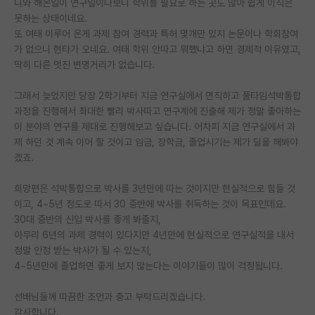
니와 해온일이 연구일이다보니 학위를 필요로 하는 곳도 많아 쉽게 이직은
못하는 상태이네요.
PI 전용 게시판
또 여태 이루어 온게 과제 참여 경력과 특허 몇개만 있지 논문이나 학회참여
가 없으니 현타가 오네요. 여태 학위 안따고 뭐했냐고 하면 경제적 이유였고,
인문사회 계열 게시판
딱히 다른 멋진 변명거리가 없습니다.
특수/전문대학원 게시판
그래서 늦었지만 당장 2학기부터 지금 연구실에서 면직하고 풀타임석박통합
반도체/AI 게시판
과정을 진행해서 최대한 빨리 박사따고 연구계에 진출해 제가 정말 좋아하는
이 분야의 연구를 제대로 진행해보고 싶습니다. 어차피 지금 연구실에서 과
장학금/장학생 게시판
제 하던 것 계속 이어 할 것이고 임금, 장학금, 졸업시기는 제가 딜을 해봐야
겠죠.
학술 정보 게시판
희망편은 석박통합으로 박사를 3년만에 따는 것이지만 현실적으로 힘들 것
홍보 게시판
이고, 4~5년 정도로 따서 30 중반에 박사를 취득하는 것이 목표인데요.
커리어
30대 중반의 신입 박사를 좋게 봐줄지,
아무리 6년의 과제 경력이 있다지만 4년만에 현실적으로 연구실적을 내서
유학교육
정말 인정 받는 박사가 될 수 있는지,
4~5년만에 졸업하면 좋게 보지 않는다는 이야기들이 많이 걱정됩니다.
이벤트
선배님들께 따끔한 조언과 충고 부탁드리겠습니다.
반도체 아카데미
감사합니다.