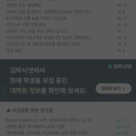
장학금 모은 랩비통장
21
석박사 과정 합격하고, 컨택했던교수님이 연락이 안됩니다...
8
AI 학회들 거품 슬슬 지적이 나오네요
27
카이스트 서류 전형 배수
10
DGIST 가는 방법 추천 부탁드립니다.
7
박사진학하기에 2억은 괜찮은 (?) 정도의 경제력인가요
16
근데 여기는 왜 그렇게 SPK를 물어보는거임?
11
면접 복장
5
🔥 시선집중 핫한 인기글
Korea University 수학, 컴퓨터과학 이학사, UC Berkeley 산업공학 대학원 공학박사가 되는 것은 쉽지 않겠죠?
11
대학원 월급 정리해준다 (공대 기준)
275
대학원생들 교수에게 가스라이팅 당한 것은 이해가 갑니다. 안타깝네요.
119