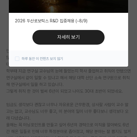
자유 게시판(아무개랩)
2026 두산로보틱스 R&D 집중채용 (~8/9)
미국 유학 게시판
미국 대학원 합격 후기 게시판
자세히 보기
대학원생 모집 게시판
안녕하세요.
많이 특이 케이스 일 것 같은데, 저는 30대 초반 남성이고 학사로 6년동안
하루 동안 이 컨텐츠 보지 않기
대학원 합격 후기 게시판
대학 연구실에서 연구원으로 ISO 표준 연구일을 해왔습니다.
학부때 지금 연구실 교수님의 눈에 들었는지 학사 졸업하고 취직이 안됐으면
연구실(PI) 홍보 게시판
연구실에서 같이 일할 수 있냐고 해서 해당 대학 산단 소속 연구원으로 취직
해 연구실에서 일을 하고 있습니다.
석박사 채용 정보 게시판
그렇게 취직 한 것이 벌써 6년이 되었고 나이도 30대 초반이 되었네요.
임용 정보 게시판
임금도 생각보다 괜찮고 너무나 자유로운 근무환경, 상사랄 사람이 교수 말
학부 인턴 게시판
고는 없고, 교수님도 너무 좋고, 이 분야의 일이 너무 좋다보니 생각보다 오
래 다녔습니다.
취업 게시판
올해는 꼭 터닝포인트를 만들고 싶어 6년의 경력으로 이직을 알아봐도 6년
간 해온 일들로 인해 너무 특정분야로 좁아졌고, 해당 분야는 잘 뽑지도 않거
임용 후기 게시판