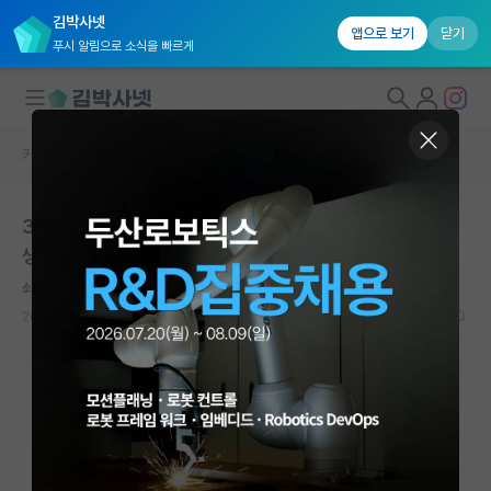
김박사넷
앱으로 보기
닫기
푸시 알림으로 소식을 빠르게
커뮤니티 홈
자유 게시판(아무개랩)
대학원생 모집
30대 대학 연구실 연구원에서 석박통합과정 진학 어떻게
국내대학원 정보
생각하세요?
연구실&오픈랩
쇠약한 칼 세이건
커뮤니티
2026.05.20
6
1076
커뮤니티 홈
전체글보기
베스트 게시판
IF 명예의전당