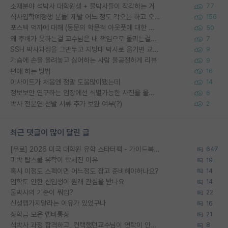
소재분야 석박사 대학원생 + 물박사들이 착각하는 거
77
석사입학예정생 분들! 제발 어느 정도 각오는 하고 오세요.
156
포스텍 억까에 대해 (동문의 학문적 아웃풋에 대한 반박)
50
왜 후배가 못하는걸 교수님은 내 책임으로 돌리는걸까요?
7
SSH 박사과정을 그만두고 지방대 박사로 옮기면 교수의 꿈은 끝일까요?
9
가슴에 손을 올려놓고 싫어하는 사람 불공정하게 리뷰
9
편애 하는 방법
16
이사이트가 처음엔 정말 도움많이됐는데
14
정보보안 연구하는 입장에선 식별가능한 사진을 올리는건 비추이긴함
6
박사 전문연 선발 서류 추가 보완 여부(?)
2
최근 댓글이 많이 달린 글
[무료] 2026 미국 대학원 유학 스타터팩 - 가이드북 & 합격자 컨택메일 템플릿
647
미박 탑스쿨 유학이 빡세진 이유
19
혹시 이정도 스펙이면 어느정도 잡고 준비해야하나요?
14
입학도 안한 신입생이 원래 관심을 받나요
14
물박사의 기준이 뭐임?
22
신생랩가지말라는 이유가 있었구나
16
장학금 모은 랩비통장
21
석박사 과정 합격하고, 컨택했던교수님이 연락이 안됩니다...
8