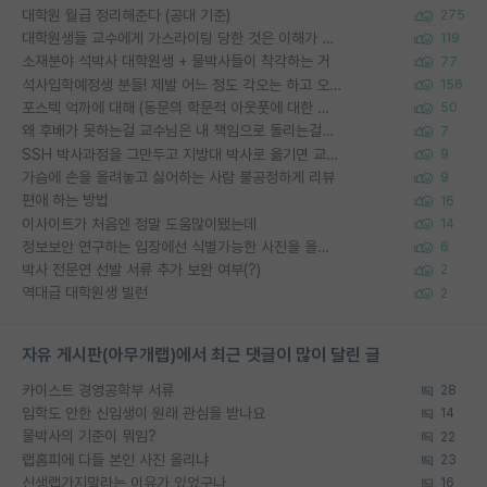
대학원 월급 정리해준다 (공대 기준)
275
대학원생들 교수에게 가스라이팅 당한 것은 이해가 갑니다. 안타깝네요.
119
소재분야 석박사 대학원생 + 물박사들이 착각하는 거
77
석사입학예정생 분들! 제발 어느 정도 각오는 하고 오세요.
156
포스텍 억까에 대해 (동문의 학문적 아웃풋에 대한 반박)
50
왜 후배가 못하는걸 교수님은 내 책임으로 돌리는걸까요?
7
SSH 박사과정을 그만두고 지방대 박사로 옮기면 교수의 꿈은 끝일까요?
9
가슴에 손을 올려놓고 싫어하는 사람 불공정하게 리뷰
9
편애 하는 방법
16
이사이트가 처음엔 정말 도움많이됐는데
14
정보보안 연구하는 입장에선 식별가능한 사진을 올리는건 비추이긴함
6
박사 전문연 선발 서류 추가 보완 여부(?)
2
역대급 대학원생 빌런
2
자유 게시판(아무개랩)에서 최근 댓글이 많이 달린 글
카이스트 경영공학부 서류
28
입학도 안한 신입생이 원래 관심을 받나요
14
물박사의 기준이 뭐임?
22
랩홈피에 다들 본인 사진 올리냐
23
신생랩가지말라는 이유가 있었구나
16