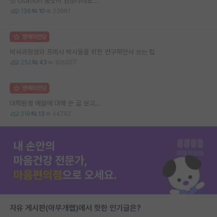
첫 citation 뽕맛이 엄청나네요...
136
10
23081
명예의전당
박사과정생과 프레시 박사들을 위한 연구제안서 쓰는 팁
252
43
106007
명예의전당
대학원생 예절에 대해 쓴 글 보고...
219
13
44782
자유 게시판(아무개랩)에서 핫한 인기글은?